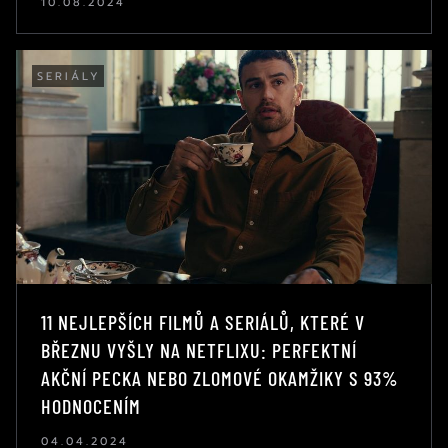
10.08.2024
SERIÁLY
11 NEJLEPŠÍCH FILMŮ A SERIÁLŮ, KTERÉ V
BŘEZNU VYŠLY NA NETFLIXU: PERFEKTNÍ
AKČNÍ PECKA NEBO ZLOMOVÉ OKAMŽIKY S 93%
HODNOCENÍM
04.04.2024