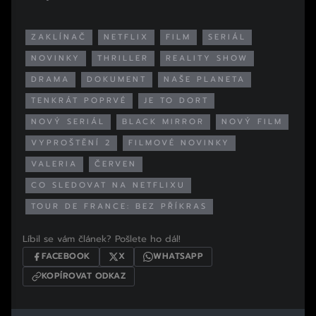
ZAKLÍNAČ
NETFLIX
FILM
SERIÁL
NOVINKY
THRILLER
REALITY SHOW
DRAMA
DOKUMENT
NAŠE PLANETA
TENKRÁT POPRVÉ
JE TO DORT
NOVÝ SERIÁL
BLACK MIRROR
NOVÝ FILM
VYPROŠTĚNÍ 2
FILMOVÉ NOVINKY
VALERIA
ČERVEN
CO SLEDOVAT NA NETFLIXU
TOUR DE FRANCE: BEZ PŘÍKRAS
Líbil se vám článek? Pošlete ho dál!
FACEBOOK
X
WHATSAPP
KOPÍROVAT ODKAZ