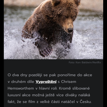
Foto: Ken Baldwin/Netflix
O dva dny později se pak ponoříme do akce
v druhém díle
Vyproštění
s Chrisem
Hemsworthem v hlavní roli. Kromě slibované
luxusní akce možná ještě více diváky naláká
fakt, že se film z velké části natáčel v Česku.