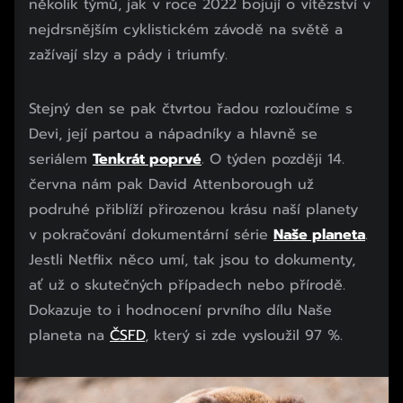
několik týmů, jak v roce 2022 bojují o vítězství v
nejdrsnějším cyklistickém závodě na světě a
zažívají slzy a pády i triumfy.
Stejný den se pak čtvrtou řadou rozloučíme s
Devi, její partou a nápadníky a hlavně se
seriálem
Tenkrát poprvé
. O týden později 14.
června nám pak David Attenborough už
podruhé přiblíží přirozenou krásu naší planety
v pokračování dokumentární série
Naše planeta
.
Jestli Netflix něco umí, tak jsou to dokumenty,
ať už o skutečných případech nebo přírodě.
Dokazuje to i hodnocení prvního dílu Naše
planeta na
ČSFD
, který si zde vysloužil 97 %.
Začátek reklamy
Konec reklamy