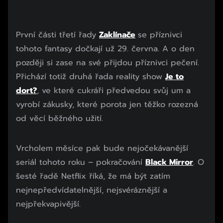
První části třetí řady
Zaklínače
se příznivci
tohoto fantasy dočkají už 29. června. A o den
později si zase na své přijdou příznivci pečení.
Přichází totiž druhá řada reality show
Je to
dort?
, ve které cukráři předvedou svůj um a
vyrobí zákusky, které porota jen těžko rozezná
od věcí běžného užití.
Vrcholem měsíce pak bude nejočekávanější
seriál tohoto roku – pokračování
Black Mirror
. O
šesté řadě Netflix říká, že má být zatím
nejnepředvídatelnější, nejsvéráznější a
nejpřekvapivější.