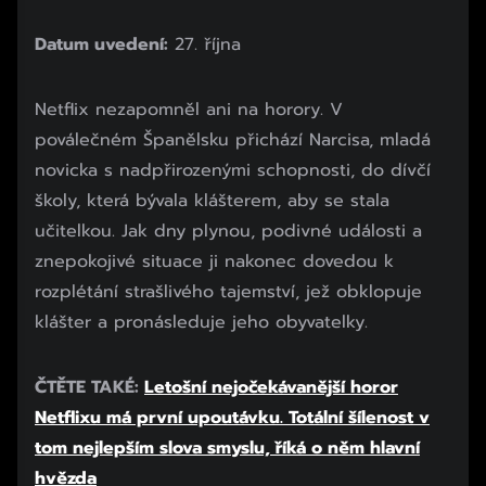
Datum uvedení:
27. října
Netflix nezapomněl ani na horory. V
poválečném Španělsku přichází Narcisa, mladá
novicka s nadpřirozenými schopnosti, do dívčí
školy, která bývala klášterem, aby se stala
učitelkou. Jak dny plynou, podivné události a
znepokojivé situace ji nakonec dovedou k
rozplétání strašlivého tajemství, jež obklopuje
klášter a pronásleduje jeho obyvatelky.
ČTĚTE TAKÉ:
Letošní nejočekávanější horor
Netflixu má první upoutávku. Totální šílenost v
tom nejlepším slova smyslu, říká o něm hlavní
hvězda