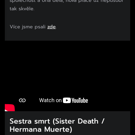
společnost a ona dělá, nová práce už nepůsobí
tak skvěle.
Více jsme psali
zde
.
Sestra smrt (Sister Death /
Hermana Muerte)