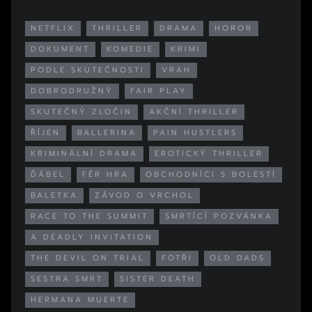
NETFLIX
THRILLER
DRAMA
HOROR
DOKUMENT
KOMEDIE
KRIMI
PODLE SKUTEČNOSTI
VRAH
DOBRODRUŽNÝ
FAIR PLAY
SKUTEČNÝ ZLOČIN
AKČNÍ THRILLER
ŘÍJEN
BALLERINA
PAIN HUSTLERS
KRIMINÁLNÍ DRAMA
EROTICKÝ THRILLER
ĎÁBEL
FÉR HRA
OBCHODNÍCI S BOLESTÍ
BALETKA
ZÁVOD O VRCHOL
RACE TO THE SUMMIT
SMRTÍCÍ POZVÁNKA
A DEADLY INVITATION
THE DEVIL ON TRIAL
FOTŘI
OLD DADS
SESTRA SMRT
SISTER DEATH
HERMANA MUERTE