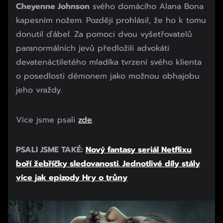
Cheyenne Johnson
svého domácího Alana Bona
kapesním nožem. Později prohlásil, že ho k tomu
donutil ďábel. Za pomoci dvou vyšetřovatelů
paranormálních jevů předložili advokáti
devatenáctiletého mladíka tvrzení svého klienta
o posedlosti démonem jako možnou obhajobu
jeho vraždy.
Více jsme psali
zde
.
PSALI JSME TAKÉ:
Nový fantasy seriál Netflixu
boří žebříčky sledovanosti. Jednotlivé díly stály
více jak epizody Hry o trůny