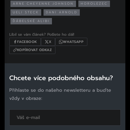
ARNE CHEYENNE JOHNSON
HOROLEZEC
UELI STECK
DANI ARNOLD
ĎÁBELSKÉ ALIBI
Líbil se vám článek? Pošlete ho dál!
FACEBOOK
X
WHATSAPP
KOPÍROVAT ODKAZ
Chcete více podobného obsahu?
Přihlaste se do našeho newsletteru a buďte
vždy v obraze: