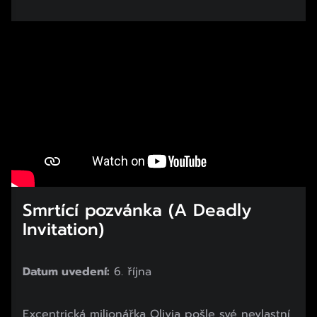
Smrtící pozvánka (A Deadly
Invitation)
Datum uvedení:
6. října
Začátek reklamy
Excentrická milionářka Olivia pošle své nevlastní