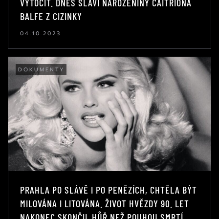
VYTOČIT. DNES SLAVÍ NAROZENINY CAITRIONA
BALFE Z CIZINKY
04.10.2023
DOKUMENTY
PRAHLA PO SLÁVĚ I PO PENĚZÍCH, CHTĚLA BÝT
MILOVÁNA I LITOVÁNA. ŽIVOT HVĚZDY 90. LET
NAKONEC SKONČIL HŮŘ NEŽ POUHOU SMRTÍ