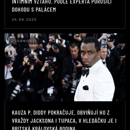
INTIMNÍM VZTAHU. PODLE EXPERTA PORUŠILI
DOHODU S PALÁCEM
26.08.2025
OSOBNOSTI
KAUZA P. DIDDY POKRAČUJE. OBVIŇUJÍ HO Z
VRAŽDY JACKSONA I TUPACA, V HLEDÁČKU JE I
BRITSKÁ KRÁLOVSKÁ RODINA