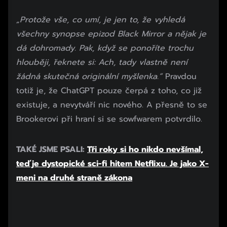
„Protože vše, co umí, je jen to, že vyhledá
všechny synopse epizod Black Mirror a nějak je
dá dohromady. Pak, když se ponoříte trochu
hlouběji, řeknete si: Ach, tady vlastně není
žádná skutečná originální myšlenka.“
Pravdou
totiž je, že ChatGPT pouze čerpá z toho, co již
existuje, a nevytváří nic nového. A přesně to se
Brookerovi při hraní si se sowfwarem potvrdilo.
Začátek reklamy
TAKÉ JSME PSALI:
Tři roky si ho nikdo nevšímal,
Konec reklamy
teď je dystopické sci-fi hitem Netflixu. Je jako X-
meni na druhé straně zákona