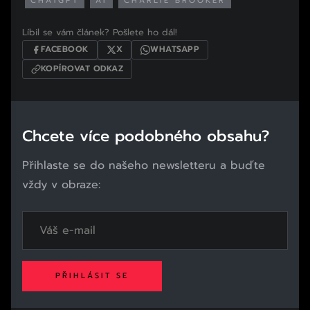
CHATGPT
AI
CHARLIE BROOKER
Líbil se vám článek? Pošlete ho dál!
FACEBOOK
X
WHATSAPP
KOPÍROVAT ODKAZ
Chcete více podobného obsahu?
Přihlaste se do našeho newsletteru a buďte
vždy v obraze:
PŘIHLÁSIT SE