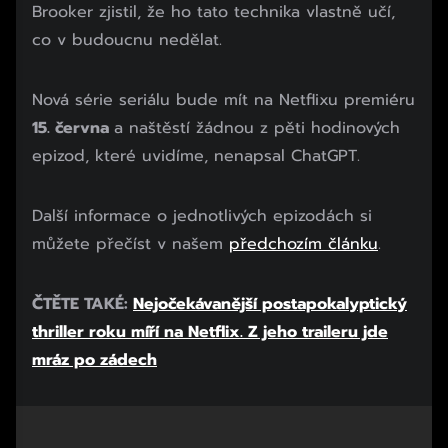
Brooker zjistil, že ho tato technika vlastně učí,
co v budoucnu nedělat.
Nová série seriálu bude mít na Netflixu premiéru
15. června
a naštěstí žádnou z pěti hodinových
epizod, které uvidíme, nenapsal ChatGPT.
Další informace o jednotlivých epizodách si
můžete přečíst v našem
předchozím článku
.
ČTĚTE TAKÉ:
Nejočekávanější postapokalyptický
thriller roku míří na Netflix. Z jeho traileru jde
mráz po zádech