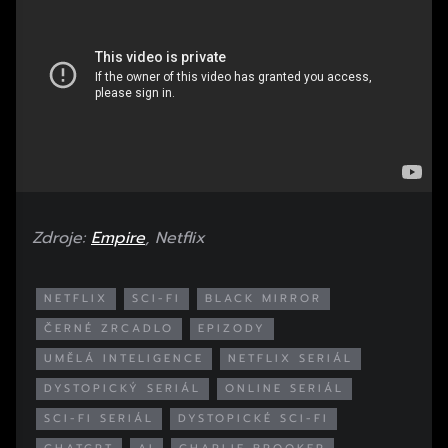
Zdroje:
Empire
, Netflix
NETFLIX
SCI-FI
BLACK MIRROR
ČERNÉ ZRCADLO
EPIZODY
UMĚLÁ INTELIGENCE
NETFLIX SERIÁL
DYSTOPICKÝ SERIÁL
ONLINE SERIÁL
SCI-FI SERIÁL
DYSTOPICKÉ SCI-FI