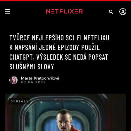
TVŮRCE NEJLEPŠÍHO SCI-FI NETFLIXU
K NAPSÁNÍ JEDNÉ EPIZODY POUŽIL
CHATGPT. VÝSLEDEK SE NEDÁ POPSAT
SLUŠNÝMI SLOVY
Marta Kratochvílová
07.06.2023
SERIÁLY