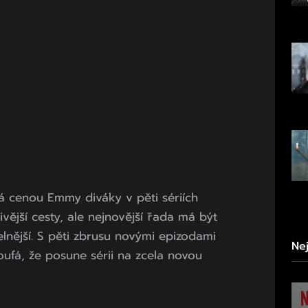
á cenou Emmy diváky v pěti sériích
vější cesty, ale nejnovější řada má být
lnější. S pěti zbrusu novými epizodami
Ne
ufá, že posune sérii na zcela novou