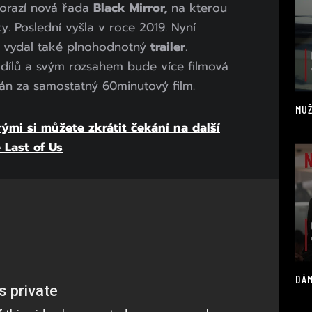
dorazí nová řada
Black Mirror,
na kterou
y. Poslední vyšla v roce 2019. Nyní
ě vydal také plnohodnotný
trailer
.
 dílů a svým rozsahem bude více filmová
án za samostatný 60minutový film.
MUŽ
rými si můžete zkrátit čekání na další
 Last of Us
DÁM