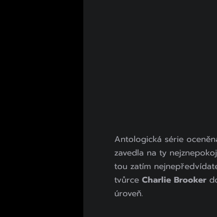
Antologická série oceněn
zavedla na ty nejznepokoji
tou zatím nejnepředvídate
tvůrce
Charlie Brooker
do
úroveň.