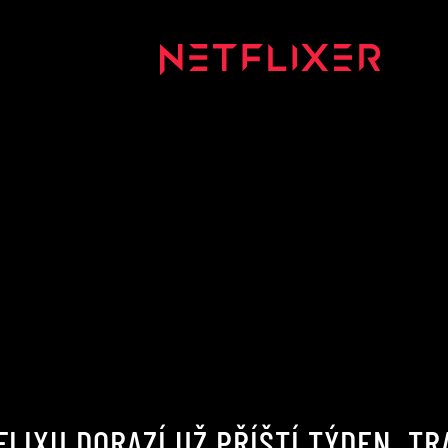
FLIXU DORAZÍ UŽ PŘÍŠTÍ TÝDEN. T