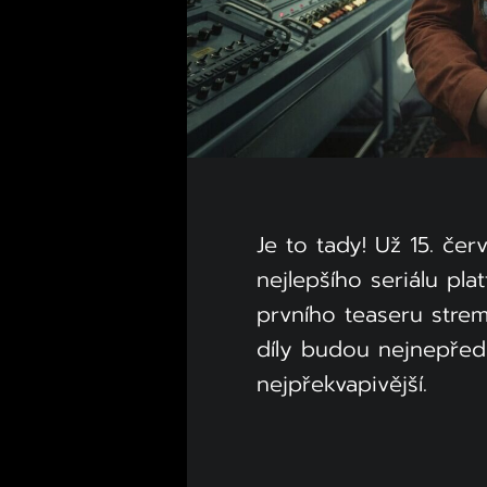
Je to tady! Už 15. čer
nejlepšího seriálu pla
prvního teaseru strem
díly budou nejnepředví
nejpřekvapivější.