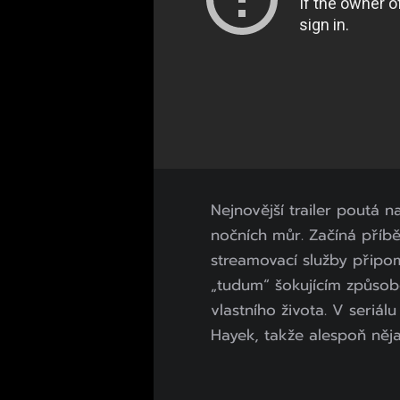
Nejnovější trailer poutá n
nočních můr. Začíná příb
streamovací služby připom
„tudum“ šokujícím způsobe
vlastního života. V seriál
Hayek, takže alespoň něja