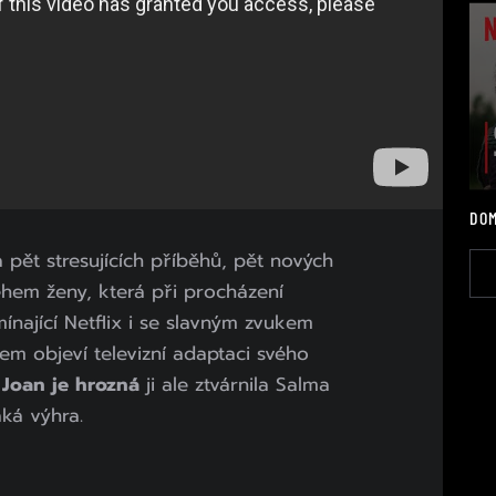
DOM
a pět stresujících příběhů, pět nových
ěhem ženy, která při procházení
ínající Netflix i se slavným zvukem
m objeví televizní adaptaci svého
u
Joan je hrozná
ji ale ztvárnila Salma
ká výhra.