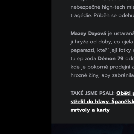
nebezpečné high-tech misi
tragédie. Příběh se odehr
Mazey Dayová
je ustaran
ji hryže od doby, co ujela
paparazzi, kteří její fotk
tu epizoda
Démon 79
odeh
kde je pokorné prodejní a
hrozné činy, aby zabránila
TAKÉ JSME PSALI:
Oběti 
střelil do hlavy. Španěl
mrtvoly a karty