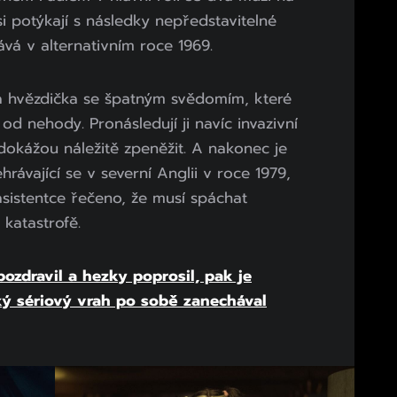
 potýkají s následky nepředstavitelné
ává v alternativním roce 1969.
á hvězdička se špatným svědomím, které
 od nehody. Pronásledují ji navíc invazivní
y dokážou náležitě zpeněžit. A nakonec je
rávající se v severní Anglii v roce 1979,
sistentce řečeno, že musí spáchat
 katastrofě.
pozdravil a hezky poprosil, pak je
ský sériový vrah po sobě zanechával