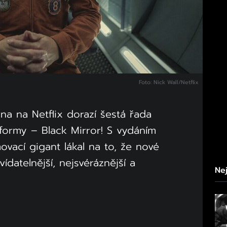
Foto: Nick Wall/Netflix
vna na Netflix dorazí šestá řada
tformy – Black Mirror! S vydáním
ovací gigant lákal na to, že nové
datelnější, nejsvéráznější a
Nej