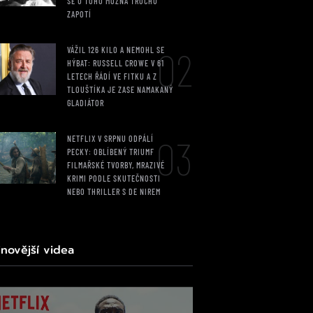
SE U TOHO MOŽNÁ TROCHU
ZAPOTÍ
02
VÁŽIL 126 KILO A NEMOHL SE
HÝBAT: RUSSELL CROWE V 61
LETECH ŘÁDÍ VE FITKU A Z
TLOUŠTÍKA JE ZASE NAMAKANÝ
GLADIÁTOR
03
NETFLIX V SRPNU ODPÁLÍ
PECKY: OBLÍBENÝ TRIUMF
FILMAŘSKÉ TVORBY, MRAZIVÉ
KRIMI PODLE SKUTEČNOSTI
NEBO THRILLER S DE NIREM
jnovější videa