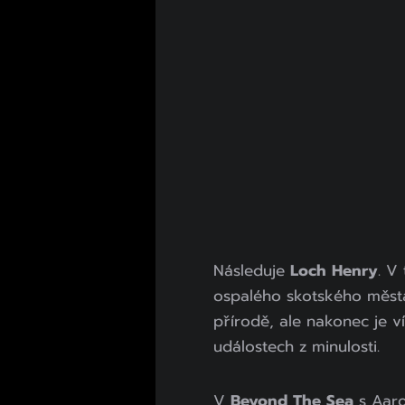
Následuje
Loch Henry
. V
ospalého skotského měst
přírodě, ale nakonec je ví
událostech z minulosti.
V
Beyond The Sea
s Aaro