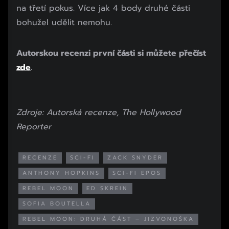
na třetí pokus. Více jak 4 body druhé části
bohužel udělit nemohu.
Autorskou recenzi první části si můžete přečíst
zde
.
Zdroje: Autorská recenze, The Hollywood
Reporter
RECENZE
SCI-FI
ZACK SNYDER
ANTHONY HOPKINS
SCI-FI EPOS
REBEL MOON
ED SKREIN
SOFIA BOUTELLA
REBEL MOON: DRUHÁ ČÁST – JIZVONOŠKA