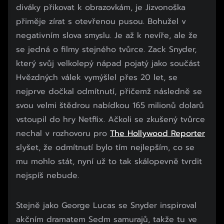
diváky přikovat k obrazovkám, je Jizvonoška
přiměje zírat s otevřenou pusou. Bohužel v
negativním slova smyslu. Je až k nevíře, ale že
se jedná o filmy stejného tvůrce. Zack Snyder,
který svůj velkolepý nápad pojatý jako součást
Hvězdných válek vymýšlel přes 20 let, se
nejprve dočkal odmítnutí, přičemž následně se
svou velmi štědrou nabídkou 165 milionů dolarů
vstoupil do hry Netflix. Ačkoli se zkušený tvůrce
nechal v rozhovoru pro
The Hollywood Reporter
slyšet, že odmítnutí bylo tím nejlepším, co se
mu mohlo stát, nyní už to tak skálopevně tvrdit
nejspíš nebude.
Stejně jako George Lucas se Snyder inspiroval
akčním dramatem Sedm samurajů, takže tu ve