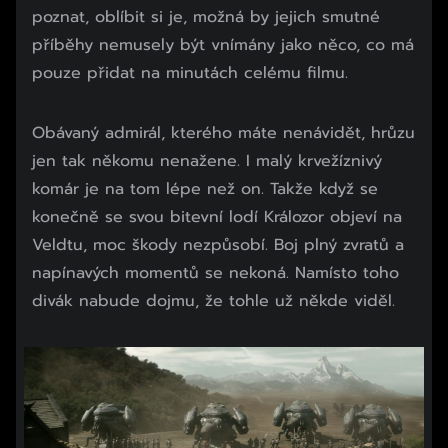
poznat, oblíbit si je, možná by jejich smutné
příběhy nemusely být vnímány jako něco, co má
pouze přidat na minutách celému filmu.
Obávaný admirál, kterého máte nenávidět, hrůzu
jen tak někomu nenažene. I malý krvežíznivý
komár je na tom lépe než on. Takže když se
konečně se svou bitevní lodí Králozor objeví na
Veldtu, moc škody nezpůsobí. Boj plný zvratů a
napínavých momentů se nekoná. Namísto toho
divák nabude dojmu, že tohle už někde viděl.