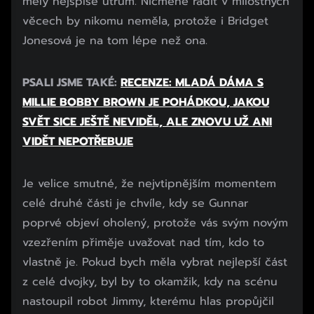
měly nejspíše utrum. Nicméně radit v milostných
věcech by nikomu neměla, protože i Bridget
Jonesová je na tom lépe než ona.
PSALI JSME TAKÉ:
RECENZE: MLADÁ DÁMA S
MILLIE BOBBY BROWN JE POHÁDKOU, JAKOU
SVĚT SICE JEŠTĚ NEVIDĚL, ALE ZNOVU UŽ ANI
VIDĚT NEPOTŘEBUJE
Je velice smutné, že nejvtipnějším momentem
celé druhé části je chvíle, kdy se Gunnar
poprvé objeví oholený, protože vás svým novým
vzezřením přiměje uvažovat nad tím, kdo to
vlastně je. Pokud bych měla vybrat nejlepší část
z celé dvojky, byl by to okamžik, kdy na scénu
nastoupil robot Jimmy, kterému hlas propůjčil