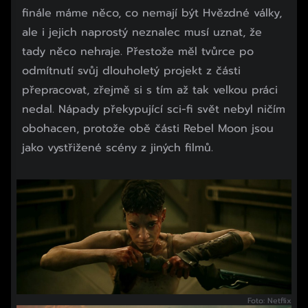
finále máme něco, co nemají být Hvězdné války,
ale i jejich naprostý neznalec musí uznat, že
tady něco nehraje. Přestože měl tvůrce po
odmítnutí svůj dlouholetý projekt z části
přepracovat, zřejmě si s tím až tak velkou práci
nedal. Nápady překypující sci-fi svět nebyl ničím
obohacen, protože obě části Rebel Moon jsou
jako vystřižené scény z jiných filmů.
Foto: Netflix