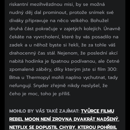
riskantní mezihvězdnou misi, by se možná
nudný děj dal prominout, protože snímek své
diváky připravuje na něco velkého. Bohužel
druhá část pokračuje v zajetých kolejích. Únavně
čekáte na vyvrcholení, které by vás posadilo na
zadek a u něhož byste si řekli, že za tohle váš
drahocenný čas stál. Nejenom, že poslední akcí
nabitá hodinka je špatnou podívanou, ale četné
zpomalené záběry, díky kterým jste si film 300:
Bitva u Thermopyl mohli naplno vychutnat, tady
nefungují. Snyder zřejmě nikdy neslyšel, že
čeho je moc, toho je příliš.
Začátek reklamy
MOHLO BY VÁS TAKÉ ZAJÍMAT:
TVŮRCE FILMU
Konec reklamy
REBEL MOON NENÍ ZROVNA DVAKRÁT NADŠENÝ.
NETFLIX SE DOPUSTIL CHYBY, KTEROU POHŘBIL