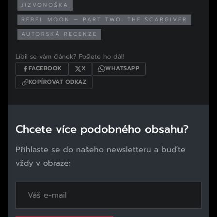
JIZVONOŠKA
REBEL MOON — PART TWO: THE SCARGIVER
AUTORSKÁ RECENZE
Líbil se vám článek? Pošlete ho dál!
FACEBOOK
X
WHATSAPP
KOPÍROVAT ODKAZ
Chcete více podobného obsahu?
Přihlaste se do našeho newsletteru a buďte
vždy v obraze: