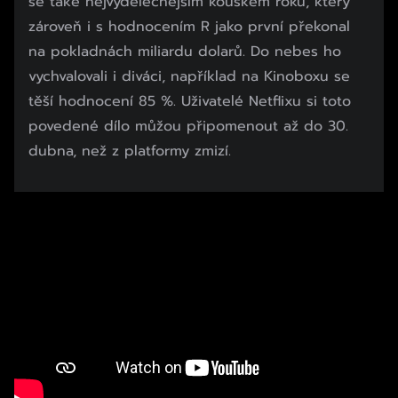
se také nejvýdělečnějším kouskem roku, který
zároveň i s hodnocením R jako první překonal
na pokladnách miliardu dolarů. Do nebes ho
vychvalovali i diváci, například na Kinoboxu se
těší hodnocení 85 %. Uživatelé Netflixu si toto
povedené dílo můžou připomenout až do 30.
dubna, než z platformy zmizí.