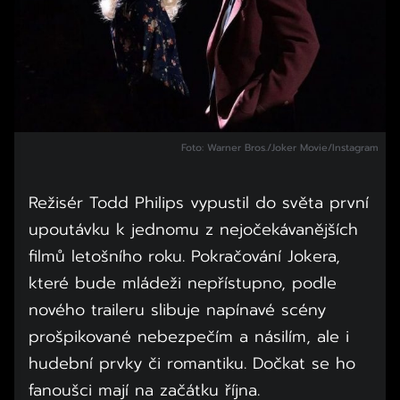
Foto: Warner Bros./Joker Movie/Instagram
Režisér Todd Philips vypustil do světa první
upoutávku k jednomu z nejočekávanějších
filmů letošního roku. Pokračování Jokera,
které bude mládeži nepřístupno, podle
nového traileru slibuje napínavé scény
prošpikované nebezpečím a násilím, ale i
hudební prvky či romantiku. Dočkat se ho
fanoušci mají na začátku října.