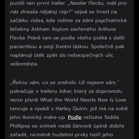
pustili ven první trailer.
„Nazdar Flecku, máš pro
nás dneska nějakej vtip?“
ozývá se hned na
začátku videa, kde vidíme za zdmi psychiatrické
léčebny Arkham Asylum zavřeného Arthura
Flecka. Právě tam se podle všeho potká s další
pacientkou a svojí životní láskou. Společně pak
naplánují útěk zpět do nebezpečných ulic
velkoměsta.
„Řeknu vám, co se změnilo. Už nejsem sám,“
pokračuje v traileru Joker, který za doprovodu
verze písně What the World Needs Now Is Love
tancuje a vyvádí s Harley Quinn, jež má na sobě
jeho ikonický make-up.
Podle
režiséra Todda
Phillipse se snímek nedá žánrově úplně dobře
zařadit, nicméně hudební prvky tvoří jeho