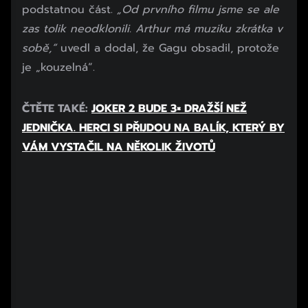
podstatnou část.
„Od prvního filmu jsme se ale
zas tolik neodklonili. Arthur má muziku zkrátka v
sobě,“
uvedl a dodal, že Gagu obsadil, protože
je „kouzelná“.
Začátek reklamy
ČTĚTE TAKÉ:
JOKER 2 BUDE 3× DRAŽŠÍ NEŽ
Konec reklamy
JEDNIČKA. HERCI SI PŘIJDOU NA BALÍK, KTERÝ BY
VÁM VYSTAČIL NA NĚKOLIK ŽIVOTŮ