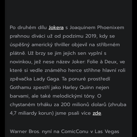
Po druhém dílu
Jokera
s Joaquinem Phoenixem
prahnou diváci už od podzimu 2019, kdy se
úspěšný americký thriller objevil na stříbrném
plátně. Už brzy se jim jejich sen vyplní s
novinkou, jež nese název Joker: Folie à Deux, ve
které si vedle známého herce střihne hlavní roli
zpěvačka Lady Gaga. Ta ponuré prostředí
Gothamu zpestří jako Harley Quinn nejen
barvami, ale také melodickými tóny. O
chystaném trháku za 200 milionů dolarů (zhruba
4,7 miliardy korun) jsme psali více
zde
.
Warner Bros. nyní na ComicConu v Las Vegas