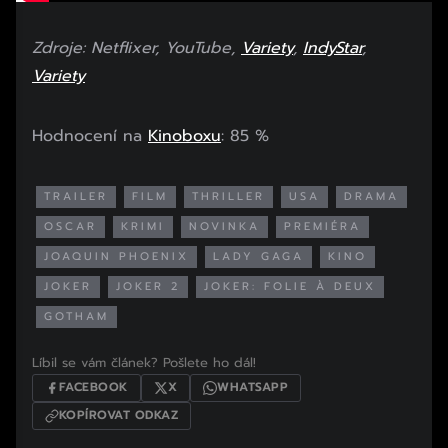
Zdroje: Netflixer, YouTube,
Variety
,
IndyStar
,
Variety
Hodnocení na
Kinoboxu
: 85 %
TRAILER
FILM
THRILLER
USA
DRAMA
OSCAR
KRIMI
NOVINKA
PREMIÉRA
JOAQUIN PHOENIX
LADY GAGA
KINO
JOKER
JOKER 2
JOKER: FOLIE À DEUX
GOTHAM
Líbil se vám článek? Pošlete ho dál!
FACEBOOK
X
WHATSAPP
KOPÍROVAT ODKAZ