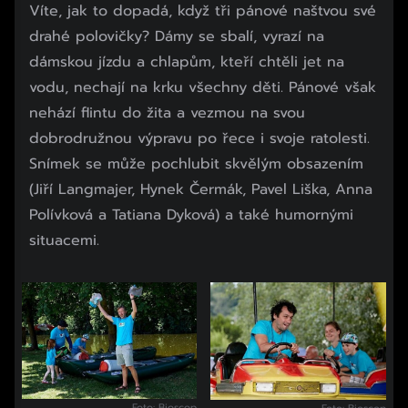
Víte, jak to dopadá, když tři pánové naštvou své
drahé polovičky? Dámy se sbalí, vyrazí na
dámskou jízdu a chlapům, kteří chtěli jet na
vodu, nechají na krku všechny děti. Pánové však
nehází flintu do žita a vezmou na svou
dobrodružnou výpravu po řece i svoje ratolesti.
Snímek se může pochlubit skvělým obsazením
(Jiří Langmajer, Hynek Čermák, Pavel Liška, Anna
Polívková a Tatiana Dyková) a také humornými
situacemi.
Foto: Bioscop