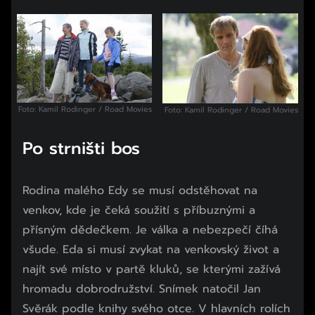
Začátek reklamy
Konec reklamy
Foto: Kamil Rodinger / Road Movies
Foto: Kamil Rodinger / Road Movies
Po strništi bos
Rodina malého Edy se musí odstěhovat na
venkov, kde je čeká soužití s příbuznými a
přísným dědečkem. Je válka a nebezpečí číhá
všude. Eda si musí zvykat na venkovský život a
najít své místo v partě kluků, se kterými zažívá
hromadu dobrodružství. Snímek natočil Jan
Svěrák podle knihy svého otce. V hlavních rolích