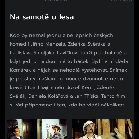
Foto: Bioscop
Na samotě u lesa
Kdo by neznal jednu z nejlepších českých
komedií Jiřího Menzela, Zdeňka Svěráka a
Ladislava Smoljaka. Lavičkovi touží po chalupě a
když jednu najdou, má to háček. Bydlí v ní děda
Komárek a nějak se nehodlá vystěhovat. Snímek
je proslulý hláškami o mouce dvounulce nebo
krávě Jitce. Hrají v něm Josef Kemr, Zdeněk
Svěrák, Daniela Kolářová a Jan Tříska. Tento film
si rád připomene i ten, kdo ho viděl několikrát.