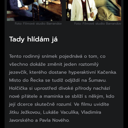
Foto: Filmové studio Barrandov
Foto: Filmové studio Barrandov
Tady hlídám já
Tento rodinný snímek pojednává o tom, co
všechno dokáže změnit jeden roztomilý
jezevčík, kterého dostane hyperaktivní Kačenka.
Místo do Řecka se tudíž odjíždí na Šumavu.
Holčička si uprostřed divoké přírody nachází
nové přátele a maminka se sblíží s někým, kdo
její dcerce skutečně rozumí. Ve filmu uvidíte
Jitku Ježkovou, Lukáše Vaculíka, Vladimíra
Javorského a Pavla Nového.