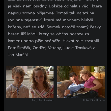
je však nemilosrdný. Dokáže odhalit i věci, které
nejsou zrovna příjemné. Tomáš tak narazí na
rodinné tajemství, které má mnohem hlubší
kořeny, než se zdá. Snímek natočil známý český
herec Jiří Mádl, který se občas postaví za
kameru nebo píše scénáře. Hlavní role ztvárnili
Petr Šimčák, Ondřej Vetchý, Lucie Trmíková a
Jan Maršál.
Foto: Bio Illusion
Foto: Bio Illusion