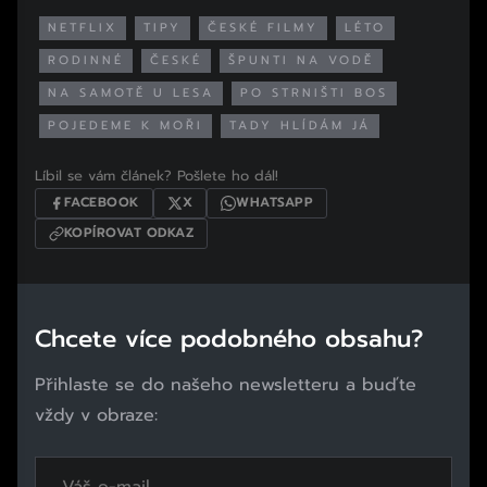
NETFLIX
TIPY
ČESKÉ FILMY
LÉTO
RODINNÉ
ČESKÉ
ŠPUNTI NA VODĚ
NA SAMOTĚ U LESA
PO STRNIŠTI BOS
POJEDEME K MOŘI
TADY HLÍDÁM JÁ
Líbil se vám článek? Pošlete ho dál!
FACEBOOK
X
WHATSAPP
KOPÍROVAT ODKAZ
Chcete více podobného obsahu?
Přihlaste se do našeho newsletteru a buďte
vždy v obraze: