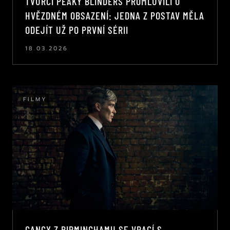
TVŮRCI PEAKY BLINDERS PROMLUVILI O
HVĚZDNÉM OBSAZENÍ: JEDNA Z POSTAV MĚLA
ODEJÍT UŽ PO PRVNÍ SÉRII
18.03.2026
FILMY
GANGY Z BIRMINGHAMU SE VRACÍ S