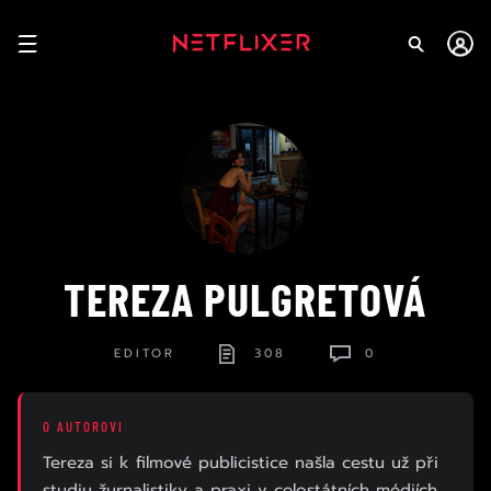
TEREZA PULGRETOVÁ
EDITOR
308
0
Tereza si k filmové publicistice našla cestu už při
studiu žurnalistiky a praxi v celostátních médiích,