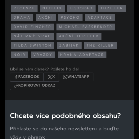
RECENZE
NETFLIX
LISTOPAD
THRILLER
DRAMA
AKČNÍ
PSYCHO
ADAPTACE
DAVID FINCHER
MICHAEL FASSBENDER
NÁJEMNÝ VRAH
AKČNÍ THRILLER
TILDA SWINTON
ZABIJÁK
THE KILLER
NOIR
VRAŽDY
HRANÁ ADAPTACE
Líbil se vám článek? Pošlete ho dál!
FACEBOOK
X
WHATSAPP
KOPÍROVAT ODKAZ
Chcete více podobného obsahu?
Přihlaste se do našeho newsletteru a buďte
vždy v obraze: