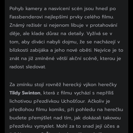
Pohyb kamery a nasvícení scén jsou hned po
Fassbenderovi nejlepšími prvky celého filmu.
Známý režisér si nejenom libuje v protahování
děje, ale klade důraz na detaily. Vyžívá se v
tom, aby diváci nabyli dojmu, že se nacházejí v
blízkosti zabijáka a jeho nové oběti. Nejvíce je to
znát na již zmíněné větší akční scéně, kterou je
radost sledovat.
Za zmínku stojí rovněž herecký výkon herečky
Tildy Swinton
, která z filmu vychází s nepříliš
lichotivou přezdívkou Uchošťour. Ačkoliv je
předlohou filmu komiks, při pohledu na herečku
budete přemýšlet nad tím, jak dokázali takovou
přezdívku vymyslet. Mohl za to snad její účes a