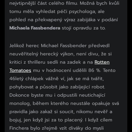
nejvtipnější část celého filmu. Možná bych kvůli
tomu měla vyhledat péči psychologa, ale
pohled na překvapený výraz zabijáka v podání
Michaela Fassbendera
stojí opravdu za to.
Jelikož herec Michael Fassbender předvedl
neuvěřitelný herecký výkon, není divu, že si
kritici z thrilleru sedli na zadek a na
Rotten
Tomatoes
mu v hodnocení udělili 86 %. Tento
46letý chlápek vážně ví, jak se má tvářit,
pohybovat a působit jako zabíjející robot.
Dokonce byste mu i odpustili neutichající
monolog, během kterého neustále opakuje svá
pravidla jako zakaž si soucit, nikomu nevěř a
bojuj, jen když jsi za to placený. I když cílem
Finchera bylo zřejmě vzít diváky do mysli