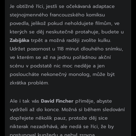
Je obtížné říci, jestli se očekávaná adaptace
stejnojmenného francouzského komiksu
povedla, jelikož pokud neholdujete filmům, ve
kterých se děj neskutečně protahuje, budete u
Zabijáka
trpět a možná raději zvolíte kulku.
Udržet pozornost u 118 minut dlouhého snímku,
ve kterém se až na jednu pořádnou akční
scénu v podstatě nic moc neděje a jen
posloucháte nekonečný monolog, může být
zkrátka problém.
Ale i tak vás
David Fincher
přiměje, abyste
vydrželi až do konce. Možná si během sledování
dopřejete několik pauz, protože děj sice
nikterak nezadrhává, ale nedá se říci, že by
postupoval kupředu a nebyl zrovna