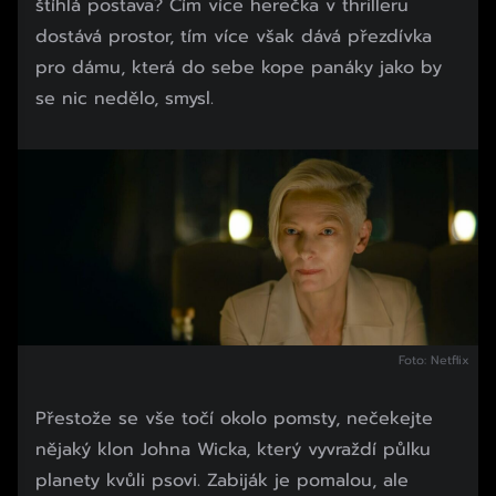
štíhlá postava? Čím více herečka v thrilleru
dostává prostor, tím více však dává přezdívka
pro dámu, která do sebe kope panáky jako by
se nic nedělo, smysl.
Foto: Netflix
Přestože se vše točí okolo pomsty, nečekejte
nějaký klon Johna Wicka, který vyvraždí půlku
planety kvůli psovi. Zabiják je pomalou, ale