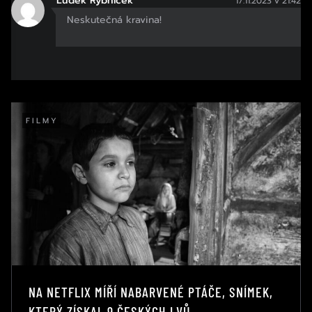
Luděk Rybníček
17.11.2023 v 21:42
Neskutečná kravina!
FILMY
NA NETFLIX MÍŘÍ NABARVENÉ PTÁČE, SNÍMEK,
KTERÝ ZÍSKAL 9 ČESKÝCH LVŮ