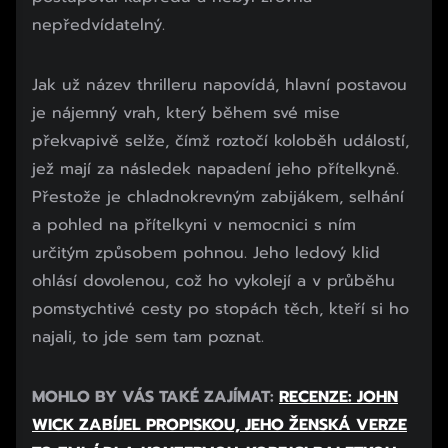
nepředvídatelný.
Jak už název thrilleru napovídá, hlavní postavou
je nájemný vrah, který během své mise
překvapivě selže, čímž roztočí koloběh událostí,
jež mají za následek napadení jeho přítelkyně.
Přestože je chladnokrevným zabijákem, selhání
a pohled na přítelkyni v nemocnici s ním
určitým způsobem pohnou. Jeho ledový klid
ohlásí dovolenou, což ho vykolejí a v průběhu
pomstychtivé cesty po stopách těch, kteří si ho
najali, to jde sem tam poznat.
Začátek reklamy
MOHLO BY VÁS TAKÉ ZAJÍMAT:
RECENZE: JOHN
Konec reklamy
WICK ZABÍJEL PROPISKOU, JEHO ŽENSKÁ VERZE