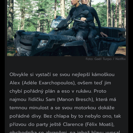
Foto: Gaël Turpo / Netflix
Obvykle si vystačí se svou nejlepší kámoškou
Alex (Adèle Exarchopoulos), ovšem teď jim
chybí pořádný plán a eso v rukávu. Proto
najmou řidičku Sam (Manon Bresch), která má
temnou minulost a se svou motorkou dokáže
pořádné divy. Bez chlapa by to nebylo ono, tak
přizvou do party ještě Clarence (Félix Moati),
obchodníka se zbraněmi, na jehož hlavu vypsal