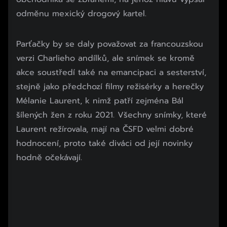
odměnu mexický drogový kartel.
Začátek reklamy
Parťačky by se daly považovat za francouzskou
Konec reklamy
verzi Charlieho andílků, ale snímek se kromě
akce soustředí také na emancipaci a sesterství,
stejně jako předchozí filmy režisérky a herečky
Mélanie Laurent, k nimž patří zejména Bál
šílených žen z roku 2021. Všechny snímky, které
Laurent režírovala, mají na ČSFD velmi dobré
hodnocení, proto také diváci od její novinky
hodně očekávají.