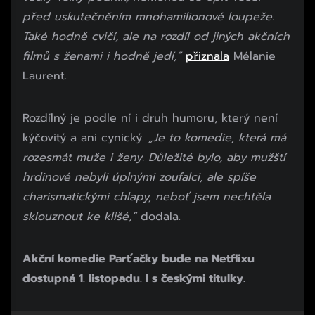
před uskutečněním mnohamilionové loupeže.
Také hodně cvičí, ale na rozdíl od jiných akčních
filmů s ženami i hodně jedí,“
přiznala
Mélanie
Laurent.
Rozdílný je podle ní i druh humoru, který není
kýčovitý a ani cynický.
„Je to komedie, která má
rozesmát muže i ženy. Důležité bylo, aby mužští
hrdinové nebyli úplnými zoufalci, ale spíše
charismatickými chlapy, neboť jsem nechtěla
sklouznout ke klišé,“
dodala.
Akční komedie Parťačky bude na Netflixu
dostupná 1. listopadu. I s českými titulky.