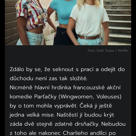
Foto: Gaël Turpo / Netflix
Zdálo by se, že seknout s prací a odejít do
důchodu není zas tak složité.
Nicméně hlavní hrdinka francouzské akční
komedie Parťačky (Wingwomen, Voleuses)
by o tom mohla vyprávět. Čeká ji ještě
jedna velká mise. Naštěstí jí budou krýt
záda dvě stejně zdatné drsňačky. Nebudou
z toho ale nakonec Charlieho andílci po