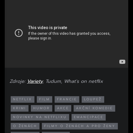
Zdroje:
Variety
, Tudum, What's on netflix
NETFLIX
FILM
FRANCIE
LOUPEŽ
KRIMI
HUMOR
AKCE
AKČNÍ KOMEDIE
NOVINKY NA NETFLIXU
EMANCIPACE
O ŽENÁCH
FILMY O ŽENÁCH A PRO ŽENY