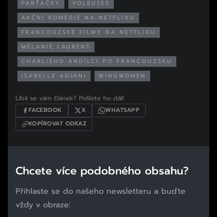
PARŤAČKY
VOLEUSES
AKČNÍ KOMEDIE NA NETFLIXU
FRANCOUZSKÉ FILMY NA NETFLIXU
MÉLANIE LAURENT
CHARLIEHO ANDÍLCI PO FRANCOUZSKU
ISABELLE ADJANI
WINGWOMEN
Líbil se vám článek? Pošlete ho dál!
FACEBOOK
X
WHATSAPP
KOPÍROVAT ODKAZ
Chcete více podobného obsahu?
Přihlaste se do našeho newsletteru a buďte
vždy v obraze: