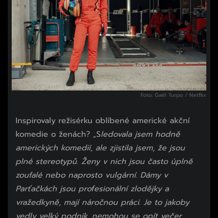
Foto: Gaël Turpo / Netflix
Inspirovaly režisérku oblíbené americké akční
komedie o ženách?
„
S
ledovala jsem hodně
amerických komedií, ale zjistila jsem, že jsou
plné stereotypů. Ženy v nich jsou často úplně
zoufalé nebo naprosto vulgární. Dámy v
Parťačkách jsou profesionální zlodějky a
vražedkyně, mají náročnou práci. Je to jakoby
vedly velký podnik, nemohou se opít večer