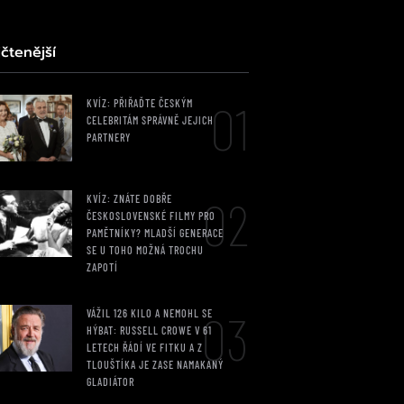
čtenější
01
KVÍZ: PŘIŘAĎTE ČESKÝM
CELEBRITÁM SPRÁVNĚ JEJICH
PARTNERY
02
KVÍZ: ZNÁTE DOBŘE
ČESKOSLOVENSKÉ FILMY PRO
PAMĚTNÍKY? MLADŠÍ GENERACE
SE U TOHO MOŽNÁ TROCHU
ZAPOTÍ
03
VÁŽIL 126 KILO A NEMOHL SE
HÝBAT: RUSSELL CROWE V 61
LETECH ŘÁDÍ VE FITKU A Z
TLOUŠTÍKA JE ZASE NAMAKANÝ
GLADIÁTOR