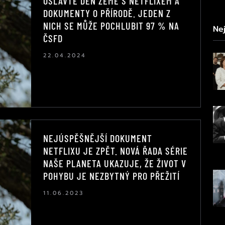
OSLAVTE DEN ZEMĚ S NETFLIXEM A
DOKUMENTY O PŘÍRODĚ. JEDEN Z
NICH SE MŮŽE POCHLUBIT 97 % NA
Nej
ČSFD
22.04.2024
NEJÚSPĚŠNĚJŠÍ DOKUMENT
NETFLIXU JE ZPĚT. NOVÁ ŘADA SÉRIE
NAŠE PLANETA UKAZUJE, ŽE ŽIVOT V
POHYBU JE NEZBYTNÝ PRO PŘEŽITÍ
11.06.2023