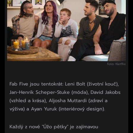
foto: Netflix
Fab Five jsou tentokrát: Leni Bolt (životní kouč),
Jan-Henrik Scheper-Stuke (móda), David Jakobs
(vzhled a krása), Aljosha Muttardi (zdraví a
výživa) a Ayan Yuruk (interiérový design).
Každý z nové "Úžo pětky" je zajímavou