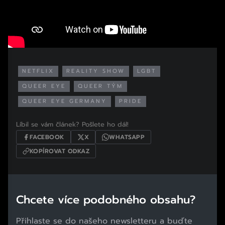
NETFLIX
REALITY SHOW
LGBT
QUEER EYE
QUEER TÝM
QUEER EYE GERMANY
PRIDE
Líbil se vám článek? Pošlete ho dál!
FACEBOOK
X
WHATSAPP
KOPÍROVAT ODKAZ
Chcete více podobného obsahu?
Přihlaste se do našeho newsletteru a buďte