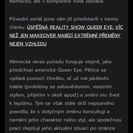
Německo, ale v kompletně nové sestavě.
Původní seriál jsme vám již představili v tomto
článku:
ÚSPĚŠNÁ REALITY SHOW QUEER EYE: VÍC
NEŽ JEN MAKEOVER NABÍZÍ EXTRÉMNÍ PŘEMĚNY
NEJEN VZHLEDU
Začátek reklamy
Německá verze pořadu funguje stejně, jako
Konec reklamy
předchozí americké Queer Eye. Pětice se
vydává pomoct člověku, ať už má jakékoliv
trable (problémy se sebevědomím, vlastním
stylem, přijetím v okolí apod.) a změní mu život
k lepšímu. Tým se však stále drží nepsaného
pravidla, že s dotyčným změnu konzultují a
nemění jeho charakter nebo styl, ale společnou
prací zlepšují jeho aktuální situaci po stránce