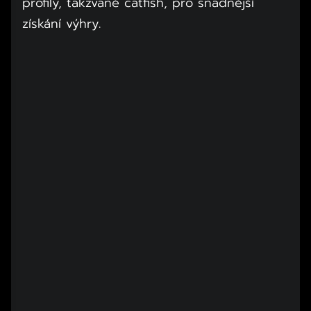
profily, takzvané catfish, pro snadnější
získání výhry.