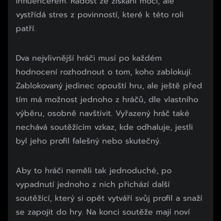
influencerem. Radost ze získání moci, ale
vystřídá stres z povinností, které k této roli
patří.
Dva nejvlivnější hráči musí po každém
hodnocení rozhodnout o tom, koho zablokují.
Zablokovaný jedinec opouští hru, ale ještě před
tím má možnost jednoho z hráčů, dle vlastního
výběru, osobně navštívit. Vyřazený hráč také
nechává soutěžícím vzkaz, kde odhaluje, jestli
byl jeho profil falešný nebo skutečný.
Začátek reklamy
Aby to hráči neměli tak jednoduché, po
Konec reklamy
vypadnutí jednoho z nich přichází další
soutěžící, který si opět vytváří svůj profil a snaží
se zapojit do hry. Na konci soutěže mají noví