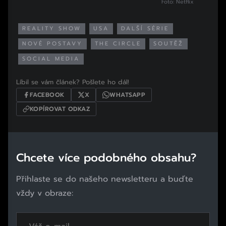
Foto: Netflix
REALITY SHOW
USA
DALŠÍ SÉRIE
NOVÉ POSTAVY
THE CIRCLE
SOUTĚŽ
SOCIAL MEDIA
Líbil se vám článek? Pošlete ho dál!
FACEBOOK
X
WHATSAPP
KOPÍROVAT ODKAZ
Chcete více podobného obsahu?
Přihlaste se do našeho newsletteru a buďte
vždy v obraze: