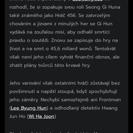
rozhodl, že si zopakuje svou roli Seong Gi Huna
také známého jako Hráč 456. Se zatvrzelým
chováním a jizvami z minulých her se Gi Hun
vydává na zoufalou misi, aby odhalil smrtící
pravdu o soutěži. Znovu se zapisuje do hry na
život a na smrt o 45,6 miliard wonů. Tentokrát
však není jeho cílem vyhrát finanční obnos, ale
zhatit plány tvůrců této krvavé hry.
Jeho varování však ostatními hráči zůstávají bez
povšimnutí a napětí stoupá, když zpochybňují
jeho záměry. Nechybí samozřejmě ani Frontman
(
Lee Byung Hun
) a odhodlaný detektiv Hwang
Jun Ho (
Wi Ha Joon
).