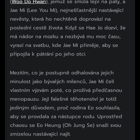
(
Woo Do Hwan
), jemuž se smůla lepí na paty, a
Jae Mi (Lee You Mi), nejnešťastnější nastávající
nevěsty, která ho nechtěně doprovází na
poslední cestě života. Když se Hae Jo dozví, že
má nádor na mozku a nezbývá mu moc času,
vyrazí na svatbu, kde Jae Mi přiměje, aby se
připojila k pátrání po jeho otci.
Mezitím, co je postupně odhalována jejich
minulost jako bývalých milenců, Jae Mi čelí
vlastním výzvám poté, co prožívá předčasnou
menopauzu. Její falešné těhotenství je totiž
jediným důvodem, proč rodina Eo souhlasila,
aby se provdala za nástupce rodu. Uprostřed
chaosu se Eo Heung (Oh Jung Se) snaží svou
zmizelou nastávající najít.