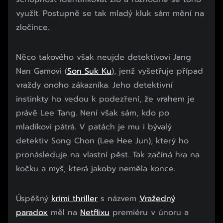
využít. Postupně se tak mladý kluk sám mění na
zločince.
Něco takového však neujde detektivovi Jang
Nan Gamovi (
Son Suk Ku
), jenž vyšetřuje případ
vraždy onoho zákazníka. Jeho detektivní
instinkty ho vedou k podezření, že vrahem je
právě Lee Tang. Není však sám, kdo po
mladíkovi pátrá. V patách je mu i bývalý
detektiv Song Chon (Lee Hee Jun), který ho
pronásleduje na vlastní pěst. Tak začíná hra na
kočku a myš, která jakoby neměla konce.
Úspěšný
krimi thriller
s názvem
Vražedný
paradox
měl na
Netflixu
premiéru v únoru a