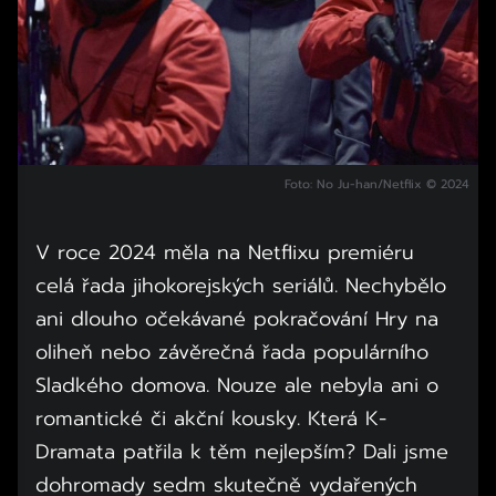
Foto: No Ju-han/Netflix © 2024
V roce 2024 měla na Netflixu premiéru
celá řada jihokorejských seriálů. Nechybělo
ani dlouho očekávané pokračování Hry na
oliheň nebo závěrečná řada populárního
Sladkého domova. Nouze ale nebyla ani o
romantické či akční kousky. Která K-
Dramata patřila k těm nejlepším? Dali jsme
dohromady sedm skutečně vydařených