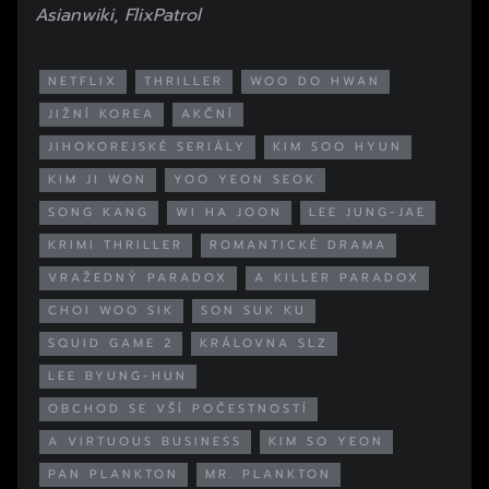
Asianwiki
,
FlixPatrol
NETFLIX
THRILLER
WOO DO HWAN
JIŽNÍ KOREA
AKČNÍ
JIHOKOREJSKÉ SERIÁLY
KIM SOO HYUN
KIM JI WON
YOO YEON SEOK
SONG KANG
WI HA JOON
LEE JUNG-JAE
KRIMI THRILLER
ROMANTICKÉ DRAMA
VRAŽEDNÝ PARADOX
A KILLER PARADOX
CHOI WOO SIK
SON SUK KU
SQUID GAME 2
KRÁLOVNA SLZ
LEE BYUNG-HUN
OBCHOD SE VŠÍ POČESTNOSTÍ
A VIRTUOUS BUSINESS
KIM SO YEON
PAN PLANKTON
MR. PLANKTON