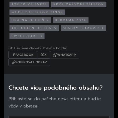
TOP 10 VE SVĚTĚ
KDYŽ ZAZVONÍ TELEFON
WHEN THE PHONE RINGS
HRA NA OLIHEŇ 2
K-DRAMA 2024
THE QUEEN OF TEARS
SLADKÝ DOMOVE! 3
SWEET HOME 3
Líbil se vám článek? Pošlete ho dál!
FACEBOOK
X
WHATSAPP
KOPÍROVAT ODKAZ
Chcete více podobného obsahu?
Přihlaste se do našeho newsletteru a buďte
vždy v obraze: