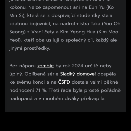
kokonu. Nelze zapomenout ani na Eun Yu (Ko
Min Si), která se z dospívající studentky stala
zdatnou bojovnicí, na nadrotmistra Taka (Yoo Oh
Seong) z Vraní čety a Kim Yeong Hua (Kim Moo
Yeol), kteří oba usilují o společný cíl, každý ale
jinými prostředky.
Bez náporu
zombie
by rok 2024 určitě nebyl
úplný. Oblíbená série
Sladký domove!
dospěla
ke svému konci a na
ČSFD
dostala velmi pěkné
hodnocení 71 %. Třetí řada byla prostě pořádně
nadupaná a v mnohém diváky překvapila.