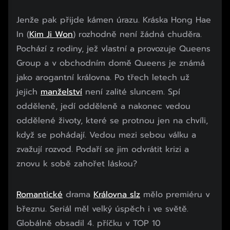
Jenže pak přijde kámen úrazu. Kráska Hong Hae
In (
Kim Ji Won
) rozhodně není žádná chuděra.
Pochází z rodiny, jež vlastní a provozuje Queens
Group a v obchodním domě Queens je známá
jako arogantní královna. Po třech letech už
jejich
manželství
není zalité sluncem. Spí
odděleně, jedí odděleně a nakonec vedou
oddělené životy, které se protnou jen na chvíli,
když se pohádají. Vedou mezi sebou válku a
zvažují rozvod. Podaří se jim odvrátit krizi a
znovu k sobě zahořet láskou?
Romantické
drama
Královna slz
mělo premiéru v
březnu. Seriál měl velký úspěch i ve světě.
Globálně obsadil 4. příčku v TOP 10