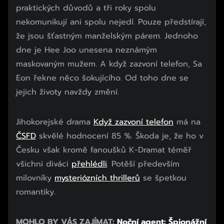
praktických důvodů a tři roky spolu
nekomunikují ani spolu nejedí. Pouze předstírají,
že jsou šťastným manželským párem. Jednoho
dne je Hee Joo unesena neznámým
maskovaným mužem. A když zazvoní telefon, Sa
Eon řekne něco šokujícího. Od toho dne se
jejich životy navždy změní.
Jihokorejské drama
Když zazvoní telefon
má na
ČSFD
skvělé hodnocení 85 %. Škoda je, že ho v
Česku však kromě fanoušků K-Dramat téměř
všichni diváci
přehlédli
. Potěší především
milovníky
mysteriózních thrillerů
se špetkou
romantiky.
MOHLO BY VÁS ZAJÍMAT:
Noční agent: Špionážní