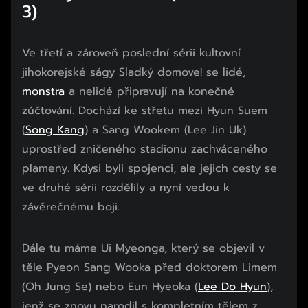
3)
Ve třetí a zároveň poslední sérii kultovní
jihokorejské ságy Sladký domove! se lidé,
monstra
a nelidé připravují na konečné
zúčtování. Dochází ke střetu mezi Hyun Suem
(
Song Kang
) a Sang Wookem (Lee Jin Uk)
uprostřed zničeného stadionu zachváceného
plameny. Kdysi byli spojenci, ale jejich cesty se
ve druhé sérii rozdělily a nyní vedou k
závěrečnému boji.
Dále tu máme Ui Myeonga, který se objevil v
těle Pyeon Sang Wooka před doktorem Limem
(Oh Jung Se) nebo Eun Hyeoka (
Lee Do Hyun
),
jenž se znovu narodil s kompletním tělem z