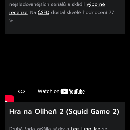
nejsledovanějších seriálů a sklidil
výborné
recenze
. Na
ČSFD
dostal skvělé hodnocení 77
%.
Hra na Oliheň 2 (Squid Game 2)
Druhá řada zvýšila sázky a
Lee Jung Jae
se