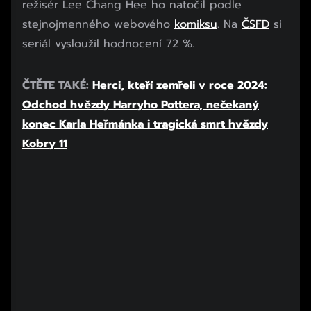
režisér Lee Chang Hee ho natočil podle
stejnojmenného webového
komiksu
. Na
ČSFD
si
seriál vysloužil hodnocení 72 %.
Začátek reklamy
ČTĚTE TAKÉ:
Herci, kteří zemřeli v roce 2024:
Konec reklamy
Odchod hvězdy Harryho Pottera, nečekaný
konec Karla Heřmánka i tragická smrt hvězdy
Kobry 11