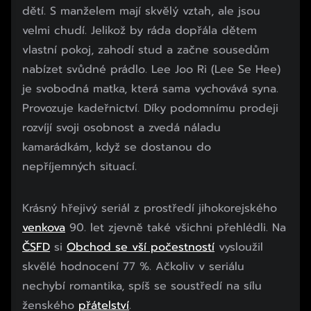
dětí. S manželem mají skvělý vztah, ale jsou
velmi chudí. Jelikož by ráda dopřála dětem
vlastní pokoj, zahodí stud a začne sousedům
nabízet svůdné prádlo. Lee Joo Ri (Lee Se Hee)
je svobodná matka, která sama vychovává syna.
Provozuje kadeřnictví. Díky podomnímu prodeji
rozvíjí svoji osobnost a zvedá náladu
kamarádkám, když se dostanou do
nepříjemných situací.
Krásný hřejivý seriál z prostředí jihokorejského
venkova
90. let zjevně také všichni přehlédli. Na
ČSFD
si
Obchod se vší počestností
vysloužil
skvělé hodnocení 77 %. Ačkoliv v seriálu
nechybí romantika, spíš se soustředí na sílu
ženského
přátelství
.