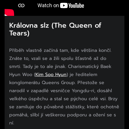
Královna slz (The Queen of
Tears)
Příběh vlastně začíná tam, kde většina končí.
Znáte to, vzali se a žili spolu šťastně až do
smrti. Tady je to ale jinak. Charismatický Baek
Hyun Woo (
Kim Soo Hyun
) je ředitelem
konglomerátu Queens Group. Přestože se
narodil v zapadlé vesničce Yongdu-ri, dosáhl
velkého úspěchu a stal se pýchou celé vsi. Brzy
se zamiluje do půvabné stážistky, které ochotně
pomáhá, slíbí jí veškerou podporu a ožení se s
ní.