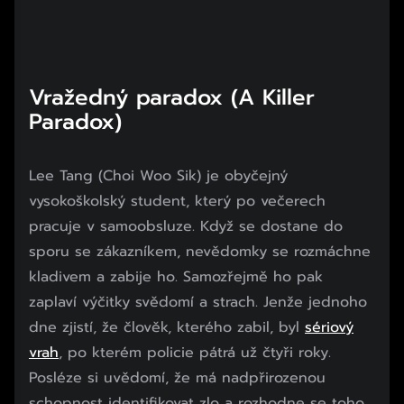
Vražedný paradox (A Killer
Paradox)
Lee Tang (Choi Woo Sik) je obyčejný
vysokoškolský student, který po večerech
pracuje v samoobsluze. Když se dostane do
sporu se zákazníkem, nevědomky se rozmáchne
kladivem a zabije ho. Samozřejmě ho pak
zaplaví výčitky svědomí a strach. Jenže jednoho
dne zjistí, že člověk, kterého zabil, byl
sériový
vrah
, po kterém policie pátrá už čtyři roky.
Posléze si uvědomí, že má nadpřirozenou
schopnost identifikovat zlo a rozhodne se toho