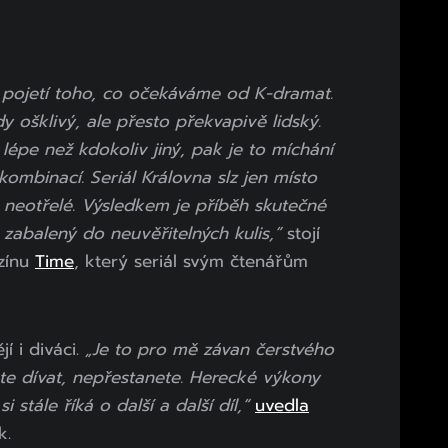
ží pojetí toho, co očekáváme od K-dramat.
y ošklivý, ale přesto překvapivě lidský.
i lépe než kdokoliv jiný, pak je to míchání
ombinací. Seriál Královna slz jen místo
 neotřelé. Výsledkem je příběh skutečné
 zabalený do neuvěřitelných kulis,“
stojí
zínu
Time
, který seriál svým čtenářům
jí i diváci.
„Je to pro mě závan čerstvého
te dívat, nepřestanete. Herecké výkony
 stále říká o další a další díl,“
uvedla
k.