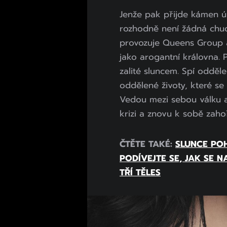
Jenže pak přijde kámen ú
rozhodně není žádná chudě
provozuje Queens Group
jako arogantní královna. P
zalité sluncem. Spí oddě
oddělené životy, které se 
Vedou mezi sebou válku a 
krizi a znovu k sobě zaho
ČTĚTE TAKÉ:
SLUNCE PO
PODÍVEJTE SE, JAK SE N
TŘÍ TĚLES