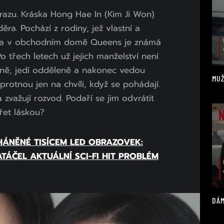
razu. Kráska Hong Hae In (Kim Ji Won)
ra. Pochází z rodiny, jež vlastní a
 a v obchodním domě Queens je známá
o třech letech už jejich manželství není
leně, jedí odděleně a nakonec vedou
MUŽ
protnou jen na chvíli, když se pohádají.
zvažují rozvod. Podaří se jim odvrátit
řet láskou?
HÁNĚNÉ TISÍCEM LED OBRAZOVEK:
ATÁČEL AKTUÁLNÍ SCI-FI HIT PROBLÉM
DÁM