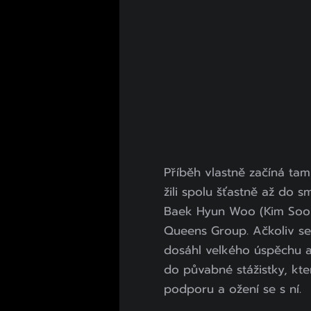
Příběh vlastně začíná tam,
žili spolu šťastně až do sm
Baek Hyun Woo (Kim Soo 
Queens Group. Ačkoliv se
dosáhl velkého úspěchu a 
do půvabné stážistky, kte
podporu a ožení se s ní.