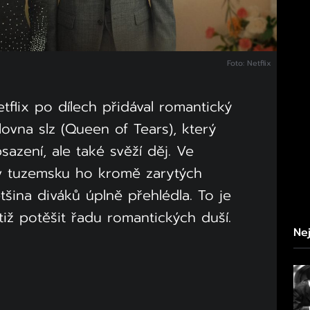
Foto: Netflix
flix po dílech přidával romantický
álovna slz (Queen of Tears), který
azení, ale také svěží děj. Ve
 v tuzemsku ho kromě zarytých
šina diváků úplně přehlédla. To je
tiž potěšit řadu romantických duší.
Nej