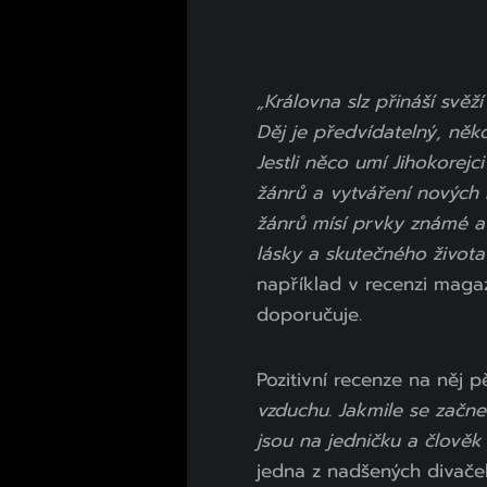
„Královna slz přináší svě
Děj je předvídatelný, někd
Jestli něco umí Jihokorejc
žánrů a vytváření nových k
žánrů mísí prvky známé a
lásky a skutečného života
například v recenzi maga
doporučuje.
Pozitivní recenze na něj pě
vzduchu. Jakmile se začne
jsou na jedničku a člověk si
jedna z nadšených divače