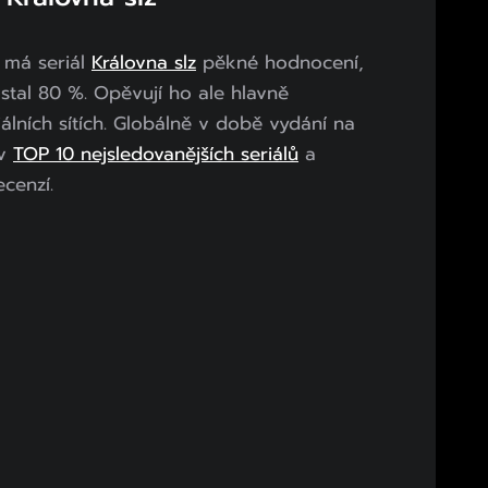
 má seriál
Královna slz
pěkné hodnocení,
stal 80 %. Opěvují ho ale hlavně
álních sítích. Globálně v době vydání na
 v
TOP 10 nejsledovanějších seriálů
a
ecenzí.