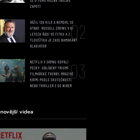
SE U TOHO MOŽNÁ TROCHU
ZAPOTÍ
02
VÁŽIL 126 KILO A NEMOHL SE
HÝBAT: RUSSELL CROWE V 61
LETECH ŘÁDÍ VE FITKU A Z
TLOUŠTÍKA JE ZASE NAMAKANÝ
GLADIÁTOR
03
NETFLIX V SRPNU ODPÁLÍ
PECKY: OBLÍBENÝ TRIUMF
FILMAŘSKÉ TVORBY, MRAZIVÉ
KRIMI PODLE SKUTEČNOSTI
NEBO THRILLER S DE NIREM
jnovější videa