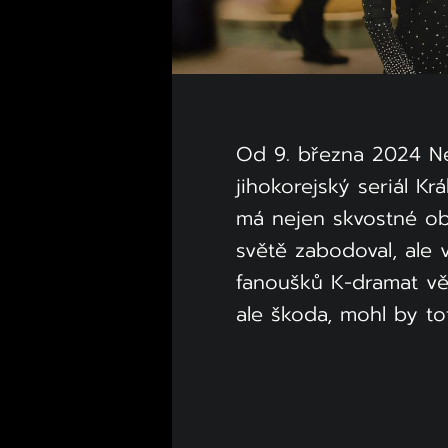
Od 9. března 2024 Net
jihokorejský seriál Kr
má nejen skvostné obs
světě zabodoval, ale
fanoušků K-dramat vět
ale škoda, mohl by to