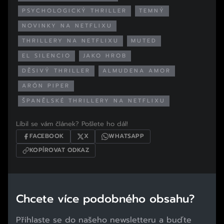
PSYCHOLOGICKÝ THRILLER
TEMNÝ
NOVINKY NA NETFLIXU
THRILLERY NA NETFLIXU
MUTED
EL SILENCIO
JAKO HROB
DĚSIVÝ THRILLER
ALMUDENA AMOR
ARÓN PIPER
ŠPANĚLSKÉ THRILLERY NA NETFLIXU
Líbil se vám článek? Pošlete ho dál!
FACEBOOK
X
WHATSAPP
KOPÍROVAT ODKAZ
Chcete více podobného obsahu?
Přihlaste se do našeho newsletteru a buďte