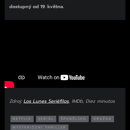
dostupný od 19. května.
Zdroj:
Los
L
unes Seriéfilos
, IMDb, Diez minutos
NETFLIX
SERIÁL
ŠPANĚLSKO
VRAŽDA
MYSTERIÓZNÍ THRILLER