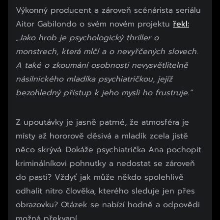
Výkonný producent a zároveň scénárista seriálu
Aitor Gabilondo o svém novém projektu
řekl:
„Jako hrob je psychologický thriller o
monstrech, která mlčí a o nevyřčených slovech.
A také o zkoumání osobnosti nevysvětlitelně
násilnického mladíka psychiatričkou, jejíž
bezohledný přístup k jeho mysli ho frustruje.“
Začátek reklamy
Z upoutávky je jasně patrné, že atmosféra je
Konec reklamy
místy až hororově děsivá a mladík zcela jistě
něco skrývá. Dokáže psychiatrička Ana pochopit
kriminálníkovi pohnutky a nedostat se zároveň
do pasti? Vždyť jak může někdo spolehlivě
odhalit nitro člověka, kterého sleduje jen přes
obrazovku? Otázek se nabízí hodně a odpovědi
možná překvapí.