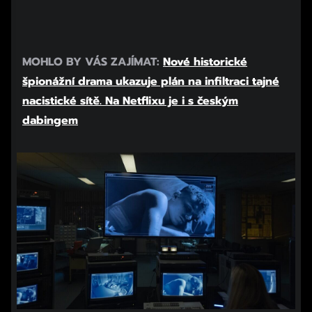
MOHLO BY VÁS ZAJÍMAT:
Nové historické
špionážní drama ukazuje plán na infiltraci tajné
nacistické sítě. Na Netflixu je i s českým
dabingem