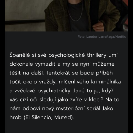
Foto: Lander Larraňaga/Netflix
Španělé si své psychologické thrillery umí
dokonale vymazlit a my se nyní můžeme
těšit na další. Tentokrát se bude příběh
točit okolo vraždy, mlčenlivého kriminálníka
a zvědavé psychiatričky. Jaké to je, když
vás cizí oči sledují jako zvíře v kleci? Na to
nám odpoví nový mysteriózní seriál Jako
hrob (El Silencio, Muted).