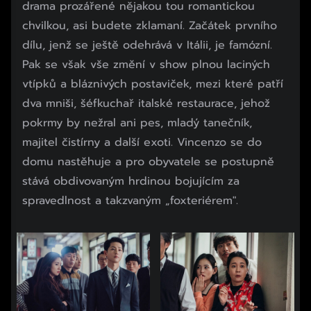
drama prozářené nějakou tou romantickou
chvilkou, asi budete zklamaní. Začátek prvního
dílu, jenž se ještě odehrává v Itálii, je famózní.
Pak se však vše změní v show plnou laciných
vtípků a bláznivých postaviček, mezi které patří
dva mniši, šéfkuchař italské restaurace, jehož
pokrmy by nežral ani pes, mladý tanečník,
majitel čistírny a další exoti. Vincenzo se do
domu nastěhuje a pro obyvatele se postupně
stává obdivovaným hrdinou bojujícím za
spravedlnost a takzvaným „foxteriérem".