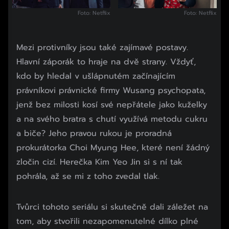
Foto: Netflix
Foto: Netflix
Mezi protivníky jsou také zajímavé postavy.
Hlavní záporák to hraje na dvě strany. Vždyť,
kdo by hledal v ušlápnutém začínajícím
právníkovi právnické firmy Wusang psychopata,
jenž bez milosti kosí své nepřátele jako kuželky
a na svého bratra s chutí využívá metodu cukru
a biče? Jeho pravou rukou je proradná
prokurátorka Choi Myung Hee, které není žádný
zločin cizí. Herečka Kim Yeo Jin si s ní tak
pohrála, až se mi z toho zvedal tlak.
Začátek reklamy
Tvůrci tohoto seriálu si skutečně dali záležet na
Konec reklamy
tom, aby stvořili nezapomenutelné dílko plné