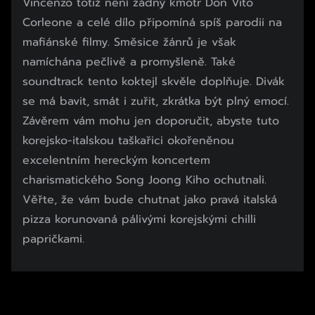
Vincenzo totiž není žádný kmotr Don Vito
Corleone a celé dílo připomíná spíš parodii na
mafiánské filmy. Směsice žánrů je však
namíchána pečlivě a promyšleně. Také
soundtrack tento koktejl skvěle doplňuje. Divák
se má bavit, smát i zuřit, zkrátka být plný emocí.
Závěrem vám mohu jen doporučit, abyste tuto
korejsko-italskou taškařici okořeněnou
excelentním hereckým koncertem
charismatického Song Joong Kiho ochutnali.
Věřte, že vám bude chutnat jako pravá italská
pizza korunovaná pálivými korejskými chilli
papričkami.