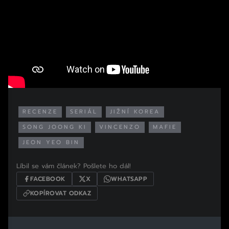
RECENZE
SERIÁL
JIŽNÍ KOREA
SONG JOONG KI
VINCENZO
MAFIE
JEON YEO BIN
Líbil se vám článek? Pošlete ho dál!
FACEBOOK
X
WHATSAPP
KOPÍROVAT ODKAZ