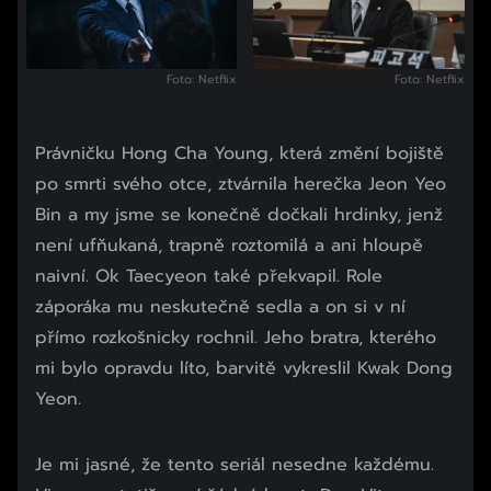
Foto: Netflix
Foto: Netflix
Právničku Hong Cha Young, která změní bojiště
po smrti svého otce, ztvárnila herečka Jeon Yeo
Bin a my jsme se konečně dočkali hrdinky, jenž
není ufňukaná, trapně roztomilá a ani hloupě
naivní. Ok Taecyeon také překvapil. Role
záporáka mu neskutečně sedla a on si v ní
přímo rozkošnicky rochnil. Jeho bratra, kterého
mi bylo opravdu líto, barvitě vykreslil Kwak Dong
Yeon.
Je mi jasné, že tento seriál nesedne každému.