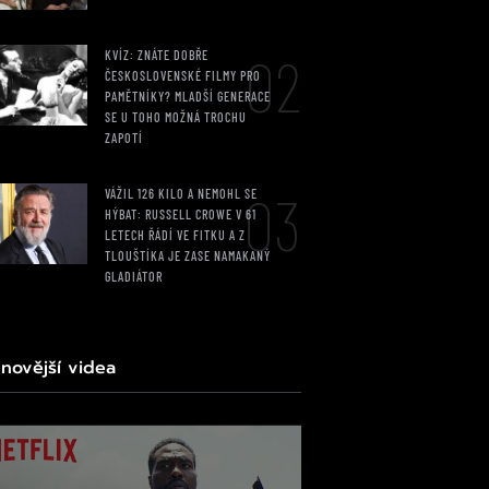
02
KVÍZ: ZNÁTE DOBŘE
ČESKOSLOVENSKÉ FILMY PRO
PAMĚTNÍKY? MLADŠÍ GENERACE
SE U TOHO MOŽNÁ TROCHU
ZAPOTÍ
03
VÁŽIL 126 KILO A NEMOHL SE
HÝBAT: RUSSELL CROWE V 61
LETECH ŘÁDÍ VE FITKU A Z
TLOUŠTÍKA JE ZASE NAMAKANÝ
GLADIÁTOR
jnovější videa