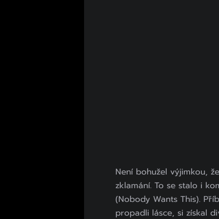
Není bohužel výjimkou, ž
zklamání. To se stalo i k
(Nobody Wants This). Příb
propadli lásce, si získal 