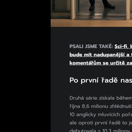
PSALI JSME TAKÉ:
Sci-fi,
bude mít nadupanější a 
komentářům se určitě z
Po první řadě nas
Druhá série získala během
října 8,6 milionu zhlédnut
10 anglicky mluvících po
ale oproti první řadě to j
debutovala s 10,3 miliony 