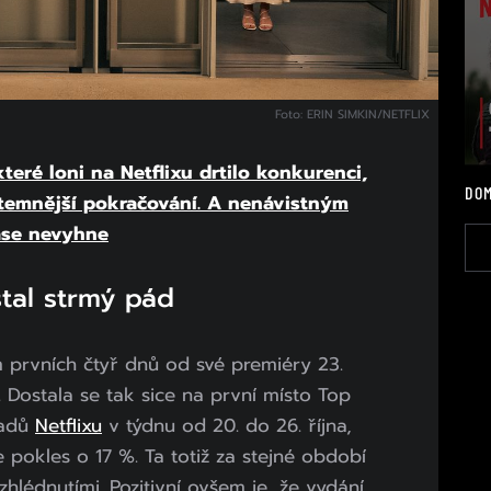
Foto: ERIN SIMKIN/NETFLIX
 které loni na Netflixu drtilo konkurenci,
DOM
temnější pokračování. A nenávistným
ase nevyhne
tal strmý pád
 prvních čtyř dnů od své premiéry 23.
í. Dostala se tak sice na první místo Top
řadů
Netflixu
v týdnu od 20. do 26. října,
e pokles o 17 %. Ta totiž za stejné období
zhlédnutími. Pozitivní ovšem je, že vydání