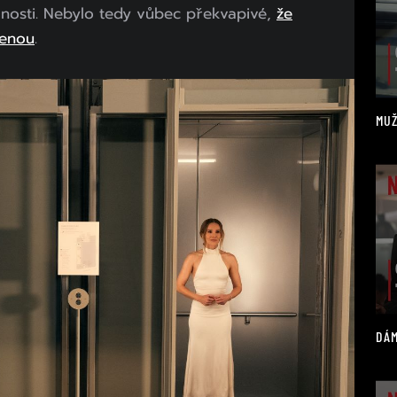
anosti. Nebylo tedy vůbec překvapivé,
že
lenou
.
MUŽ
DÁM