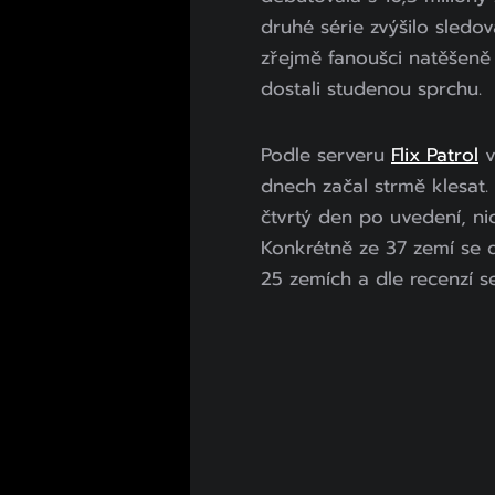
druhé série zvýšilo sledov
zřejmě fanoušci natěšeně 
dostali studenou sprchu.
Podle serveru
Flix Patrol
v
dnech začal strmě klesat
čtvrtý den po uvedení, ni
Konkrétně ze 37 zemí se d
25 zemích a dle recenzí se