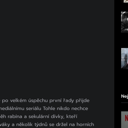
Ne
e po velkém úspěchu první řady přijde
omediálnímu seriálu Tohle nikdo nechce
ěh rabína a sekulární dívky, kteří
diváky a několik týdnů se držel na horních