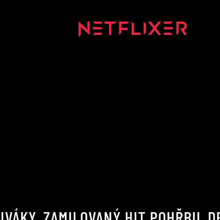
IVÁKY. ZAMILOVANÝ HIT POHŘBIL D