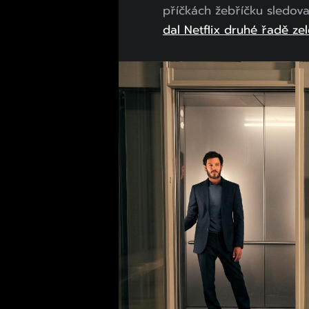
příčkách žebříčku sledov
dal Netflix druhé řadě ze