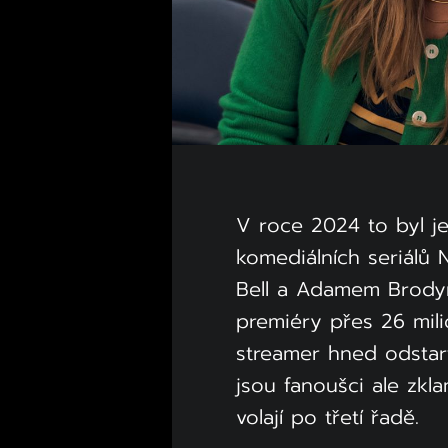
V roce 2024 to byl j
komediálních seriálů N
Bell a Adamem Brody
premiéry přes 26 mili
streamer hned odstar
jsou fanoušci ale zkla
volají po třetí řadě.