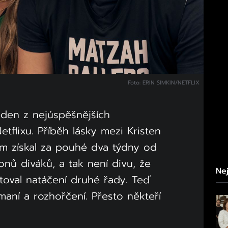
Foto: ERIN SIMKIN/NETFLIX
eden z nejúspěšnějších
etflixu. Příběh lásky mezi Kristen
m získal za pouhé dva týdny od
onů diváků, a tak není divu, že
Nej
toval natáčení druhé řady. Teď
maní a rozhořčení. Přesto někteří