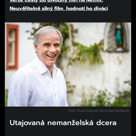
verze Cesty do divočiny míří na Netflix:
Neuvěřitelně silný film, hodnotí ho diváci
Začátek reklamy
Konec reklamy
Foto: Road Movies/Veronika Pavlíková
Utajovaná nemanželská dcera