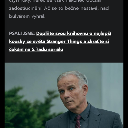
čtyři roky, herec se však nakonec dočkal
zadostiučinění. Ač se to běžně nestává, nad
bulvárem vyhrál.
PSALI JSME:
Doplňte svou knihovnu o nejlepší
kousky ze světa Stranger Things a zkraťte si
čekání na 5. řadu seriálu