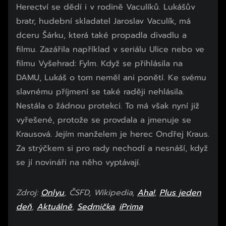
Herectví se dědí i v rodině Vaculíků. Lukášův
bratr, hudební skladatel Jaroslav Vaculík, má
dceru Šárku, která také propadla divadlu a
filmu. Zazářila například v seriálu Ulice nebo ve
filmu Vyšehrad: Fylm. Když se přihlásila na
DAMU, Lukáš o tom neměl ani ponětí. Ke svému
slavnému příjmení se také raději nehlásila.
Nestála o žádnou protekci. To má však nyní již
vyřešené, protože se provdala a jmenuje se
Krausová. Jejím manželem je herec Ondřej Kraus.
Za strýčkem si pro rady nechodí a nesnáší, když
se jí novináři na něho vyptávají.
Zdroj:
Onlyu
, ČSFD, Wikipedia,
Aha!
,
Plus jeden
deň
,
Aktuálně
,
Sedmička
,
iPrima