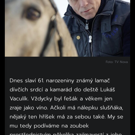
Foto: TV Nova
Dnes slaví 61. narozeniny známý lamač
dívčích srdcí a kamarád do deště Lukáš
Vaculík. Vždycky byl fešák a věkem jen
zraje jako víno. Ačkoli má nálepku slušňáka,
nějaký ten hříšek má za sebou také. My se
mu tedy podíváme na zoubek
prostřednictvím několika zajímavostí z jeho