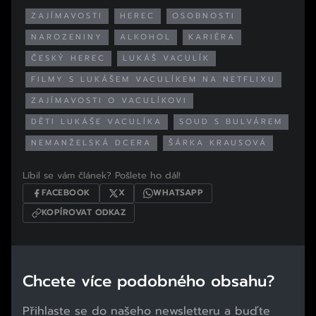
ZAJÍMAVOSTI
HEREC
OSOBNOSTI
NAROZENINY
ALKOHOL
KARIÉRA
ČESKÝ HEREC
LUKÁŠ VACULÍK
FILMY S LUKÁŠEM VACULÍKEM NA NETFLIXU
ZAJÍMAVOSTI O VACULÍKOVI
DĚTI LUKÁŠE VACULÍKA
SOUD S BULVÁREM
NEMANŽELSKÁ DCERA
ŠÁRKA KRAUSOVÁ
Líbil se vám článek? Pošlete ho dál!
FACEBOOK
X
WHATSAPP
KOPÍROVAT ODKAZ
Chcete více podobného obsahu?
Přihlaste se do našeho newsletteru a buďte