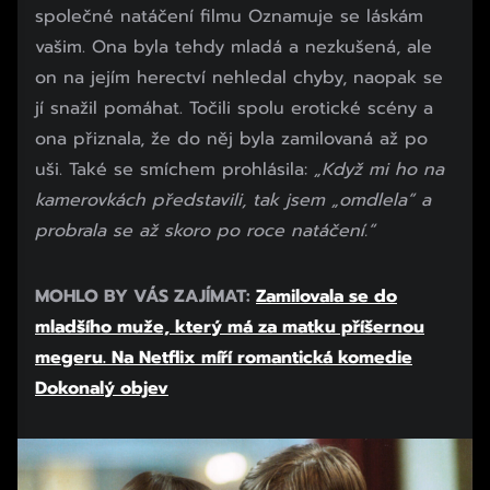
společné natáčení filmu Oznamuje se láskám
vašim. Ona byla tehdy mladá a nezkušená, ale
on na jejím herectví nehledal chyby, naopak se
jí snažil pomáhat. Točili spolu erotické scény a
ona přiznala, že do něj byla zamilovaná až po
uši. Také se smíchem prohlásila:
„Když mi ho na
kamerovkách představili, tak jsem „omdlela“ a
probrala se až skoro po roce natáčení.“
MOHLO BY VÁS ZAJÍMAT:
Zamilovala se do
mladšího muže, který má za matku příšernou
megeru. Na Netflix míří romantická komedie
Dokonalý objev