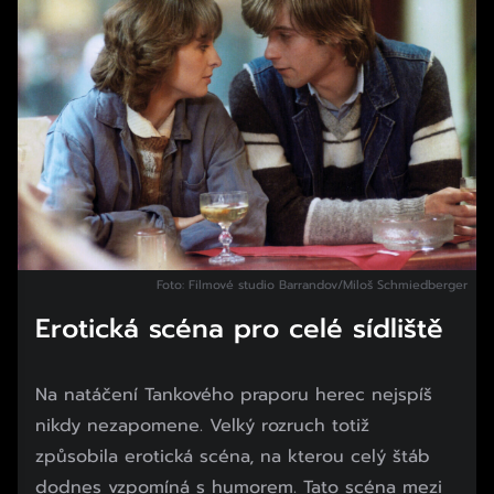
Foto: Filmové studio Barrandov/Miloš Schmiedberger
Erotická scéna pro celé sídliště
Na natáčení Tankového praporu herec nejspíš
nikdy nezapomene. Velký rozruch totiž
způsobila erotická scéna, na kterou celý štáb
dodnes vzpomíná s humorem. Tato scéna mezi