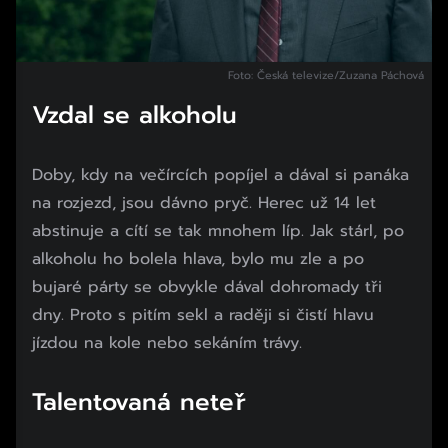
Foto: Česká televize/Zuzana Páchová
Vzdal se alkoholu
Doby, kdy na večírcích popíjel a dával si panáka
na rozjezd, jsou dávno pryč. Herec už 14 let
abstinuje a cítí se tak mnohem líp. Jak stárl, po
alkoholu ho bolela hlava, bylo mu zle a po
bujaré párty se obvykle dával dohromady tři
dny. Proto s pitím sekl a raději si čistí hlavu
jízdou na kole nebo sekáním trávy.
Talentovaná neteř