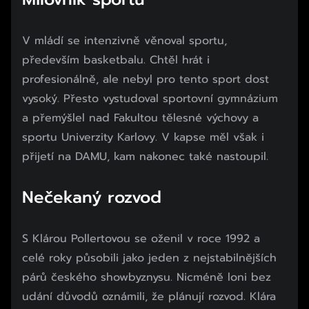
V mládí se intenzivně věnoval sportu,
především basketbalu. Chtěl hrát i
profesionálně, ale nebyl pro tento sport dost
vysoký. Přesto vystudoval sportovní gymnázium
a přemýšlel nad Fakultou tělesné výchovy a
sportu Univerzity Karlovy. V kapse měl však i
přijetí na DAMU, kam nakonec také nastoupil.
Nečekaný rozvod
Začátek reklamy
Konec reklamy
S Klárou Pollertovou se oženil v roce 1992 a
celé roky působili jako jeden z nejstabilnějších
párů českého showbyznysu. Nicméně loni bez
udání důvodů oznámili, že plánují rozvod. Klára