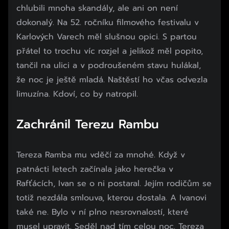
chlubili mnoha skandály, ale ani on není
dokonalý. Na 52. ročníku filmového festivalu v
Karlových Varech měl slušnou opici. S partou
přátel to trochu víc rozjel a jelikož měl popito,
tančil na ulici a v podroušeném stavu hulákal,
že noc je ještě mladá. Naštěstí ho včas odvezla
limuzína. Kdoví, co by natropil.
Zachránil Terezu Rambu
Tereza Ramba mu vděčí za mnohé. Když v
patnácti letech začínala jako herečka v
Rafťácích, Ivan se o ni postaral. Jejím rodičům se
totiž nezdála smlouva, kterou dostala. A Ivanovi
také ne. Bylo v ní plno nesrovnalostí, které
musel upravit. Seděl nad tím celou noc. Tereza