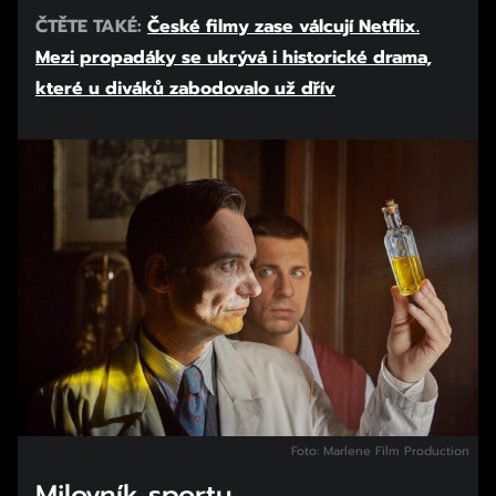
ČTĚTE TAKÉ:
České filmy zase válcují Netflix.
Mezi propadáky se ukrývá i historické drama,
které u diváků zabodovalo už dřív
Foto: Marlene Film Production
Milovník sportu