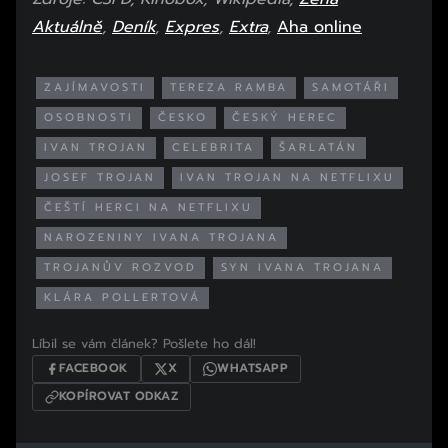
Aktuálně
,
Deník
,
Expres
,
Extra
,
Aha online
ZAJÍMAVOSTI
TEREZA RAMBA
SAMOTÁŘI
OSOBNOSTI
ČESKO
ČESKÝ HEREC
IVAN TROJAN
CELEBRITA
ŠARLATÁN
JOSEF TROJAN
IVAN TROJAN NA NETFLIXU
ČEŠTÍ HERCI NA NETFLIXU
NAROZENINY IVANA TROJANA
TROJANŮV ROZVOD
SYN IVANA TROJANA
KLÁRA POLLERTOVÁ
Líbil se vám článek? Pošlete ho dál!
FACEBOOK
X
WHATSAPP
KOPÍROVAT ODKAZ