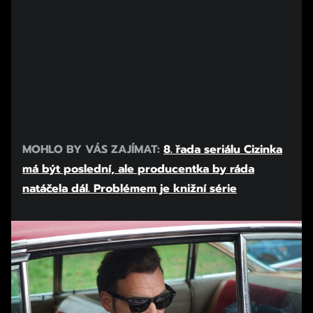
MOHLO BY VÁS ZAJÍMAT:
8. řada seriálu Cizinka
má být poslední, ale producentka by ráda
natáčela dál. Problémem je knižní série