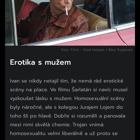
Foto: T.H.A. - Total Helpart / Bára Trojanová
Erotika s mužem
Ivan se nikdy netajil tím, že nemá rád erotické
scény na place. Ve filmu Šarlatán si navíc musel
vyzkoušet lásku s mužem. Homosexuální scény
byly náročné, ale s kolegou Jurajem Lojem do
toho šli po hlavě. Dobře si rozuměli a panovala
mezi nimi skvělá chemie. Trojan vnímá
homosexualitu velmi liberálně a už proto se