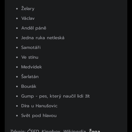
Želary
Václav
Anděl páně
Jedna ruka netleská
Samotáři
Ve stínu
Medvídek
Šarlatán
Bourák
Gump - pes, který naučil lidi žít
Díra u Hanušovic
Svět pod hlavou
Zdroje: ČSFD, Kinobox, Wikipedia,
Žena