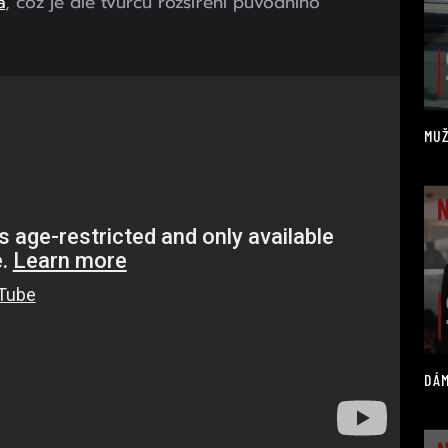
a
, což je dle tvůrců rozšíření původního
MUŽ
DÁM