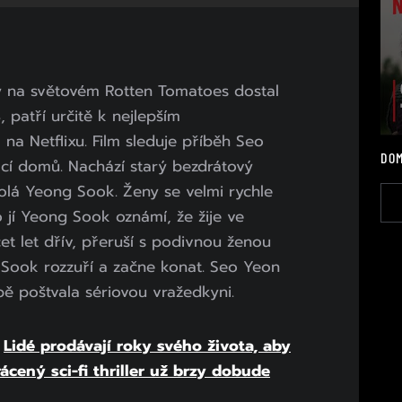
rý na světovém Rotten Tomatoes dostal
 patří určitě k nejlepším
 na Netflixu. Film sleduje příběh Seo
DOM
ací domů. Nachází starý bezdrátový
volá Yeong Sook. Ženy se velmi rychle
o jí Yeong Sook oznámí, že žije ve
t let dřív, přeruší s podivnou ženou
Sook rozzuří a začne konat. Seo Yeon
sobě poštvala sériovou vražedkyni.
:
Lidé prodávají roky svého života, aby
ácený sci-fi thriller už brzy dobude