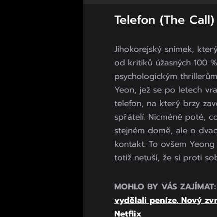
Telefon (The Call)
Jihokorejský snímek, kte
od kritiků úžasných 100 %,
psychologickým thrillerům
Yeon, jež se po letech vr
telefon, na který brzy za
spřátelí. Nicméně poté, c
stejném domě, ale o dvace
kontakt. To ovšem Yeong 
totiž netuší, že si proti 
MOHLO BY VÁS ZAJÍMAT
vydělali peníze. Nový zvr
Netflix