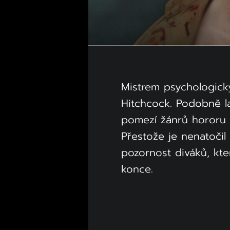
Mistrem psychologický
Hitchcock. Podobně l
pomezí žánrů hororu a 
Přestože je nenatočil 
pozornost diváků, kt
konce.