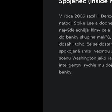
Spojenec (Inside 
V roce 2006 zazářil Denz
natočil Spike Lee a dodne
nejvýdělečnější filmy celé
do banky skupina malířů, 
dosáhli toho, že se dost
spokojeně zmizí, vezmou 
scénu Washington jako raf
inteligentní, rychle mu d
banky.