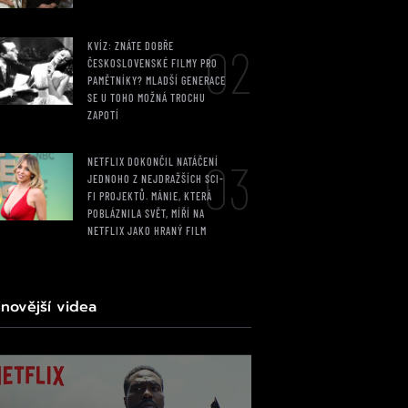
02
KVÍZ: ZNÁTE DOBŘE
ČESKOSLOVENSKÉ FILMY PRO
PAMĚTNÍKY? MLADŠÍ GENERACE
SE U TOHO MOŽNÁ TROCHU
ZAPOTÍ
03
NETFLIX DOKONČIL NATÁČENÍ
JEDNOHO Z NEJDRAŽŠÍCH SCI-
FI PROJEKTŮ. MÁNIE, KTERÁ
POBLÁZNILA SVĚT, MÍŘÍ NA
NETFLIX JAKO HRANÝ FILM
jnovější videa