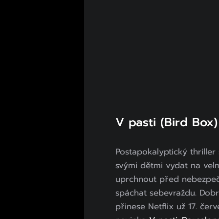
V pasti (Bird Box)
Postapokalyptický thriller
svými dětmi vydat na velm
uprchnout před nebezpečno
spáchat sebevraždu. Dob
přinese Netflix už 17. čer