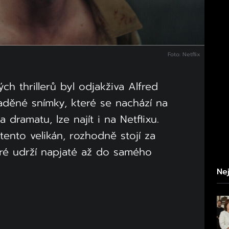
Foto: Netflix
ch thrillerů byl odjakživa Alfred
aděné snímky, které se nachází na
dramatu, lze najít i na Netflixu.
tento velikán, rozhodně stojí za
eré udrží napjaté až do samého
Nej