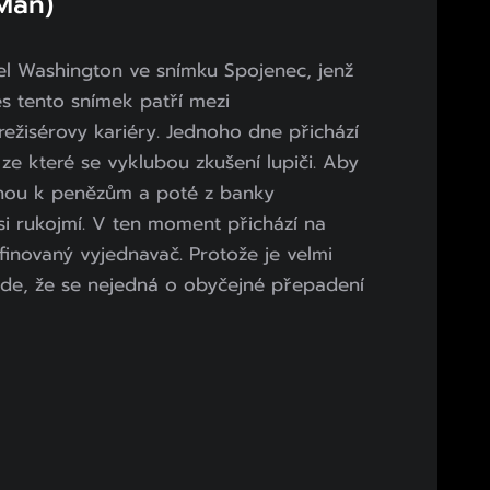
Man)
el Washington ve snímku Spojenec, jenž
s tento snímek patří mezi
 režisérovy kariéry. Jednoho dne přichází
ze které se vyklubou zkušení lupiči. Aby
anou k penězům a poté z banky
si rukojmí. V ten moment přichází na
inovaný vyjednavač. Protože je velmi
ojde, že se nejedná o obyčejné přepadení