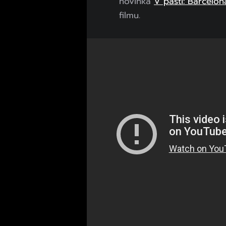
novinka
V pasti: Barcelon
filmu.