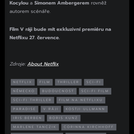
Kocylou
a
Simonem Ambergerem
rovněž
autorem scénáře.
Film V ráji bude mít exkluzivní premiéru na
Netflixu 27. července.
Zdroje:
About Netflix
NETFLIX
FILM
THRILLER
SCI-FI
NĚMECKO
BUDOUCNOST
SCI-FI FILM
SCI-FI THRILLER
FILM NA NETFLIXU
PARADISE
V RÁJI
KOSTJI ULLMANN
IRIS BERBEN
BORIS KUNZ
MARLENE TANCZIK
CORINNA KIRCHHOFF