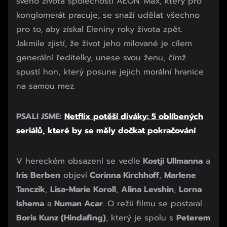
svého života společnosti AEON. Max, který pro
konglomerát pracuje, se snaží udělat všechno
pro to, aby získal Eleniny roky života zpět.
Jakmile zjistí, že život jeho milované je cílem
generální ředitelky, unese svou ženu, čímž
spustí hon, který posune jejich morální hranice
na samou mez.
PSALI JSME:
Netflix potěší diváky: 5 oblíbených
seriálů, které by se měly dočkat pokračování
V hereckém obsazení se vedle
Kostji Ullmanna
a
Iris Berben
objeví
Corinna Kirchhoff
,
Marlene
Tanczik
,
Lisa-Marie Koroll
,
Alina Levshin
,
Lorna
Ishema
a
Numan Acar
. O režii filmu se postaral
Boris Kunz (Hindafing)
, který je spolu s
Peterem