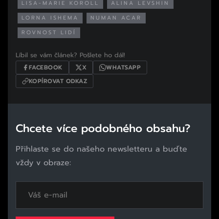
LISA-MARIE KOROLL
ALINA LEVSHIN
LORNA ISHEMA
NUMAN ACAR
ROVNOST LIDÍ
Líbil se vám článek? Pošlete ho dál!
FACEBOOK
X
WHATSAPP
KOPÍROVAT ODKAZ
Chcete více podobného obsahu?
Přihlaste se do našeho newsletteru a buďte
vždy v obraze: