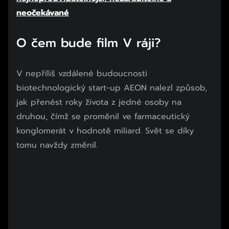
neočekávané
O čem bude film V ráji?
Začátek reklamy
Konec reklamy
V nepříliš vzdálené budoucnosti
biotechnologický start-up AEON nalezl způsob,
jak přenést roky života z jedné osoby na
druhou, čímž se proměnil ve farmaceutický
konglomerát v hodnotě miliard. Svět se díky
tomu navždy změnil.