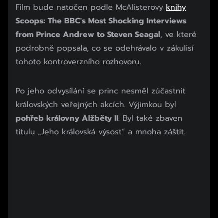
Film bude natočen podle McAlisterovy
knihy
Scoops: The BBC's Most Shocking Interviews
from Prince Andrew to Steven Seagal
, ve které
podrobně popsala, co se odehrávalo v zákulisí
tohoto kontroverzního rozhovoru.
Začátek reklamy
Po jeho odvysílání se princ nesměl zúčastnit
Konec reklamy
královských veřejných akcích. Výjimkou byl
pohřeb královny Alžběty II.
Byl také zbaven
titulu „Jeho královská výsost“ a mnoha záštit.