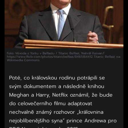
Foto: Vévoda z Yorku v Belfastu / Titanic Belfast, Nahrál Keivan.f
https://www.flickr.com/photos/titanicbelfast/8465184412 Titanic Belfast via
Wikimedia Commons
Poté, co královskou rodinu potrápili se
svým dokumentem a následně knihou
Meghan a Harry, Netflix oznámil, že bude
do celovečerního filmu adaptovat
nechvalně známý rozhovor „královnina
nejoblíbenějšího syna“ prince Andrewa pro