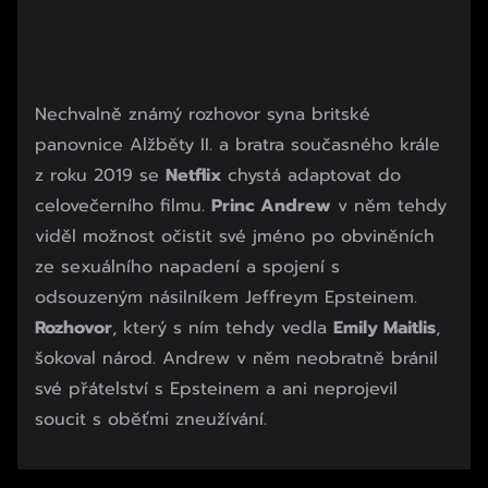
Nechvalně známý rozhovor syna britské
panovnice Alžběty II. a bratra současného krále
z roku 2019 se
Netflix
chystá adaptovat do
celovečerního filmu.
Princ Andrew
v něm tehdy
viděl možnost očistit své jméno po obviněních
ze sexuálního napadení a spojení s
odsouzeným násilníkem Jeffreym Epsteinem.
Rozhovor
, který s ním tehdy vedla
Emily Maitlis
,
šokoval národ. Andrew v něm neobratně bránil
své přátelství s Epsteinem a ani neprojevil
soucit s oběťmi zneužívání.