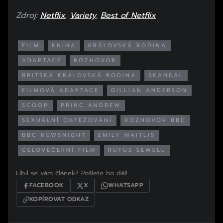
Zdroj:
Netflix
,
Variety
,
Best of Netflix
FILM
KNIHA
KRÁLOVSKÁ RODINA
ADAPTACE
ROZHOVOR
BRITSKÁ KRÁLOVSKÁ RODINA
SKANDÁL
FILMOVÁ ADAPTACE
GILLIAN ANDERSON
SCOOP
PRINC ANDREW
SEXUÁLNÍ OBTĚŽOVÁNÍ
ROZHOVOR BBC
BBC NEWSNIGHT
EMILY MAITLIS
CELOVEČERNÍ FILM
RUFUS SEWELL
Líbil se vám článek? Pošlete ho dál!
FACEBOOK
X
WHATSAPP
KOPÍROVAT ODKAZ