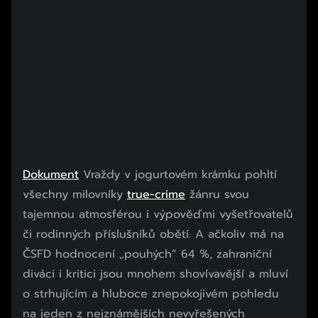
Dokument
Vraždy v jogurtovém krámku
pohltí
všechny milovníky
true-crime
žánru svou
tajemnou atmosférou i výpověďmi vyšetřovatelů
či rodinných příslušníků obětí. A ačkoliv má na
ČSFD hodnocení „pouhých“ 64 %, zahraniční
diváci i kritici jsou mnohem shovívavější a mluví
o strhujícím a hluboce znepokojivém pohledu
na jeden z nejznámějších nevyřešených