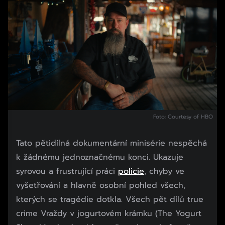
Foto: Courtesy of HBO
Tato pětidílná dokumentární minisérie nespěchá
k žádnému jednoznačnému konci. Ukazuje
syrovou a frustrující práci
policie
, chyby ve
vyšetřování a hlavně osobní pohled všech,
kterých se tragédie dotkla. Všech pět dílů true
crime Vraždy v jogurtovém krámku (The Yogurt