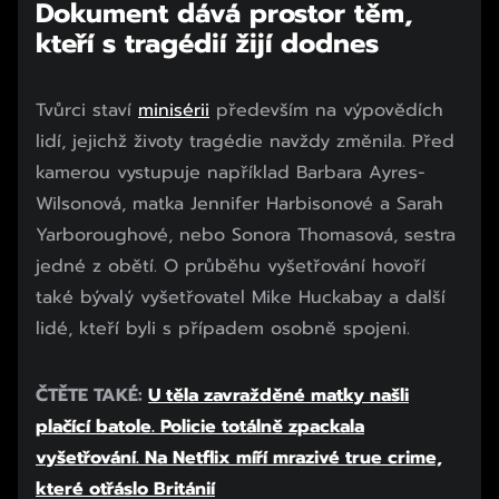
Dokument dává prostor těm,
kteří s tragédií žijí dodnes
Tvůrci staví
minisérii
především na výpovědích
lidí, jejichž životy tragédie navždy změnila. Před
kamerou vystupuje například Barbara Ayres-
Wilsonová, matka Jennifer Harbisonové a Sarah
Yarboroughové, nebo Sonora Thomasová, sestra
jedné z obětí. O průběhu vyšetřování hovoří
také bývalý vyšetřovatel Mike Huckabay a další
lidé, kteří byli s případem osobně spojeni.
ČTĚTE TAKÉ: ​
U těla zavražděné matky našli
plačící batole. Policie totálně zpackala
vyšetřování. Na Netflix míří mrazivé true crime,
které otřáslo Británií