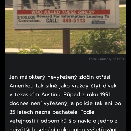
Foto: Courtesy of HBO
Jen málokterý nevyřešený zločin otřásl
Amerikou tak silně jako vraždy čtyř dívek
v texaském Austinu. Případ z roku 1991
dodnes není vyřešený, a policie tak ani po
35 letech nezná pachatele. Podle
veřejnosti i odborníků šlo navíc o jedno z
největších selhání policejního vyšetřování