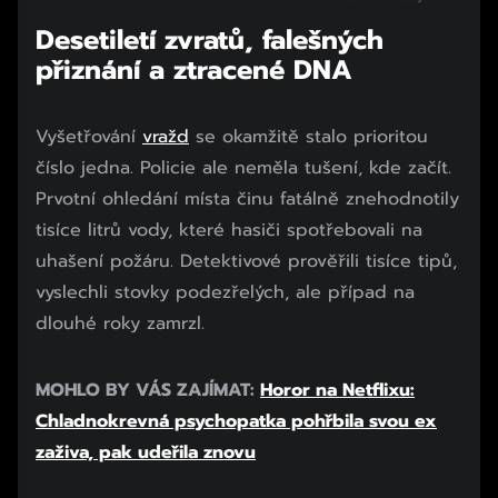
Desetiletí zvratů, falešných
přiznání a ztracené DNA
Vyšetřování
vražd
se okamžitě stalo prioritou
číslo jedna. Policie ale neměla tušení, kde začít.
Prvotní ohledání místa činu fatálně znehodnotily
tisíce litrů vody, které hasiči spotřebovali na
uhašení požáru. Detektivové prověřili tisíce tipů,
vyslechli stovky podezřelých, ale případ na
dlouhé roky zamrzl.
MOHLO BY VÁS ZAJÍMAT:
Horor na Netflixu:
Chladnokrevná psychopatka pohřbila svou ex
zaživa, pak udeřila znovu