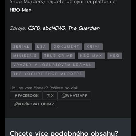
Shop Murders) najdete už nyní na platformě
HBO Max
.
Zdroje:
ČSFD
,
abcNEWS
,
The Guardian
SERIÁL
USA
DOKUMENT
KRIMI
MINISÉRIE
TRUE CRIME
HBO MAX
HBO
VRAŽDY V JOGURTOVÉM KRÁMKU
THE YOGURT SHOP MURDERS
Líbil se vám článek? Pošlete ho dál!
FACEBOOK
X
WHATSAPP
KOPÍROVAT ODKAZ
Chcete více podobného obsahu?