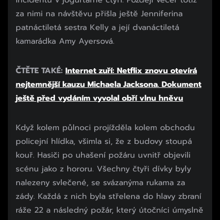
incidentu v jogurtárně čtyři. Později večer totiž
za nimi na návštěvu přišla ještě Jenniferina
patnáctiletá sestra Kelly a její dvanáctiletá
kamarádka Amy Ayersová.
ČTĚTE TAKÉ:
Internet zuří: Netflix znovu otevírá
nejtemnější kauzu Michaela Jacksona. Dokument
ještě před vydáním vyvolal obří vlnu hněvu
Začátek reklamy
Když kolem půlnoci projížděla kolem obchodu
Konec reklamy
policejní hlídka, všimla si, že z budovy stoupá
kouř. Hasiči po uhašení požáru uvnitř objevili
scénu jako z hororu. Všechny čtyři dívky byly
nalezeny svlečené, se svázanýma rukama za
zády. Každá z nich byla střelena do hlavy zbraní
ráže 22 a následný požár, který útočníci úmyslně