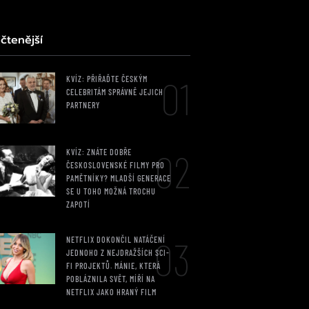
čtenější
01
KVÍZ: PŘIŘAĎTE ČESKÝM
CELEBRITÁM SPRÁVNĚ JEJICH
PARTNERY
02
KVÍZ: ZNÁTE DOBŘE
ČESKOSLOVENSKÉ FILMY PRO
PAMĚTNÍKY? MLADŠÍ GENERACE
SE U TOHO MOŽNÁ TROCHU
ZAPOTÍ
03
NETFLIX DOKONČIL NATÁČENÍ
JEDNOHO Z NEJDRAŽŠÍCH SCI-
FI PROJEKTŮ. MÁNIE, KTERÁ
POBLÁZNILA SVĚT, MÍŘÍ NA
NETFLIX JAKO HRANÝ FILM