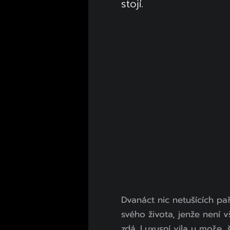
stojí.
Dvanáct nic netušících pař
svého života, jenže není 
zdá. Luxusní vila u moře,