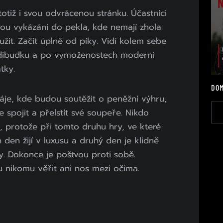
totiž i svou odvrácenou stránku. Účastníci
jsou vykázáni do pekla, kde nemají zhola
užit. Začít úplně od píky. Vidí kolem sebe
adibudku a po vymoženostech moderní
tky.
DOM
áje, kde budou soutěžit o peněžní výhru,
se spojit a přelstít své soupeře. Nikdo
, protože při tomto druhu hry, ve které
n den žijí v luxusu a druhý den je klidně
y. Dokonce je poštvou proti sobě.
u nikomu věřit ani nos mezi očima.