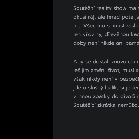
Soutěžní reality show má 
okusí ráj, ale hned poté 
nic. Všechno si musí zaslo
jen křoviny, dřevěnou k
doby není nikde ani pamá
Aby se dostali znovu do r
jež jim změní život, musí 
však nikdy není v bezpečí
jde o slušný balík, si jede
vrhnou zpátky do divočin
Soutěžící zkrátka nemůžo