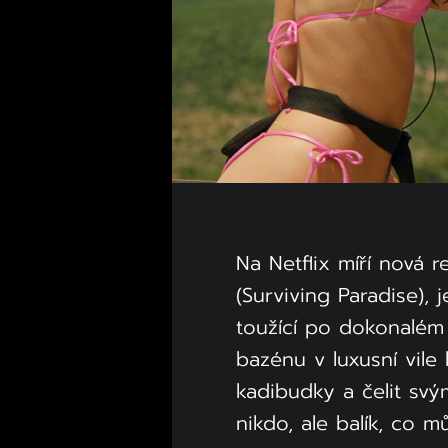
Na Netflix míří nová r
(Surviving Paradise),
toužící po dokonalém 
bazénu v luxusní vil
kadibudky a čelit sv
nikdo, ale balík, co m