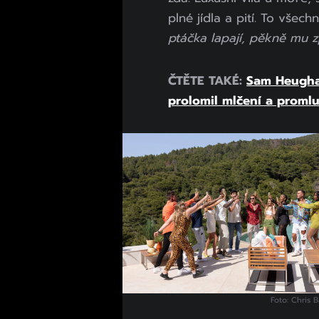
plné jídla a pití. To všec
ptáčka lapají, pěkně mu zp
ČTĚTE TAKÉ:
Sam Heughan
prolomil mlčení a proml
Foto: Chris B