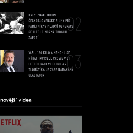
02
KVÍZ: ZNÁTE DOBŘE
ČESKOSLOVENSKÉ FILMY PRO
PAMĚTNÍKY? MLADŠÍ GENERACE
SE U TOHO MOŽNÁ TROCHU
ZAPOTÍ
03
VÁŽIL 126 KILO A NEMOHL SE
HÝBAT: RUSSELL CROWE V 61
LETECH ŘÁDÍ VE FITKU A Z
TLOUŠTÍKA JE ZASE NAMAKANÝ
GLADIÁTOR
jnovější videa