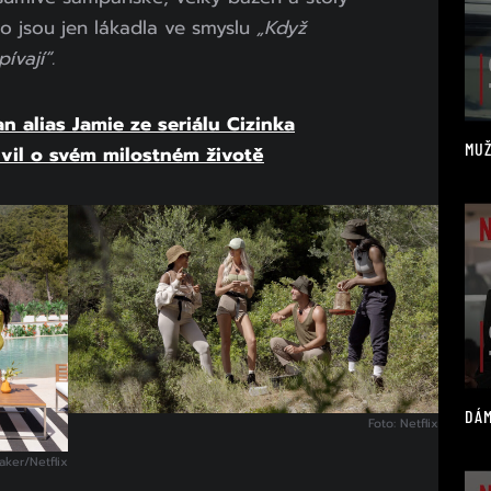
hno jsou jen lákadla ve smyslu
„Když
ívají“.
 alias Jamie ze seriálu Cizinka
MUŽ
uvil o svém milostném životě
DÁM
Foto: Netflix
aker/Netflix