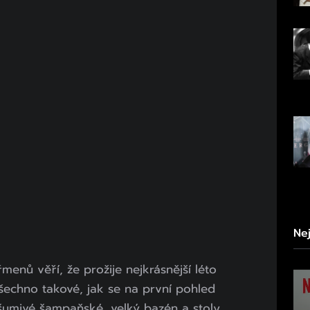
Ne
menů věří, že prožije nejkrásnější léto
všechno takové, jak se na první pohled
 šumivé šampaňské, velký bazén a stoly