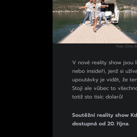
Foto: Chris B
V nové reality show jsou l
nebo insideři, jenž si užív
upoutávky je vidět, že te
Stojí ale vůbec to všechn
totiž sto tisíc dolarů!
Soutěžní reality show Kd
dostupná od 20. října.