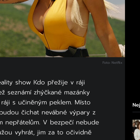
Foto: Netflix
eality show Kdo přežije v ráji
 jež seznámí zhýčkané mazánky
ráji s učiněným peklem. Místo
Nej
e budou čichat nevábné výpary z
ým nepřátelům. V bezpečí nebude
ůžou vyhrát, jim za to očividně