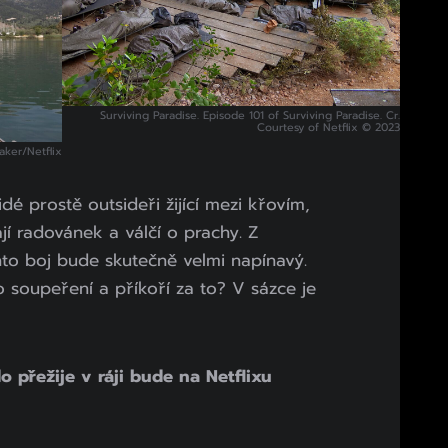
Surviving Paradise. Episode 101 of Surviving Paradise. Cr.
Courtesy of Netflix © 2023
aker/Netflix
idé prostě outsideři žijící mezi křovím,
ají radovánek a válčí o prachy. Z
nto boj bude skutečně velmi napínavý.
o soupeření a příkoří za to? V sázce je
o přežije v ráji bude na Netflixu