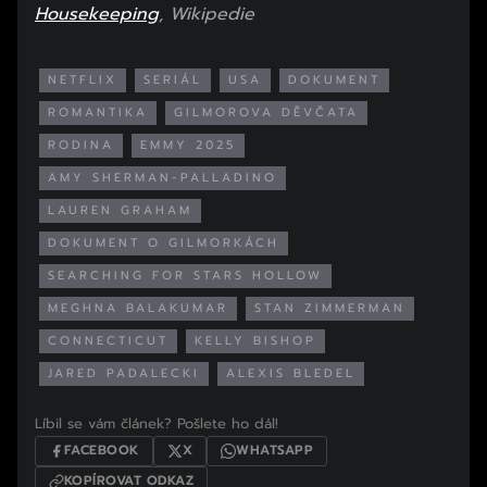
Housekeeping
, Wikipedie
NETFLIX
SERIÁL
USA
DOKUMENT
ROMANTIKA
GILMOROVA DĚVČATA
RODINA
EMMY 2025
AMY SHERMAN-PALLADINO
LAUREN GRAHAM
DOKUMENT O GILMORKÁCH
SEARCHING FOR STARS HOLLOW
MEGHNA BALAKUMAR
STAN ZIMMERMAN
CONNECTICUT
KELLY BISHOP
JARED PADALECKI
ALEXIS BLEDEL
Líbil se vám článek? Pošlete ho dál!
FACEBOOK
X
WHATSAPP
KOPÍROVAT ODKAZ