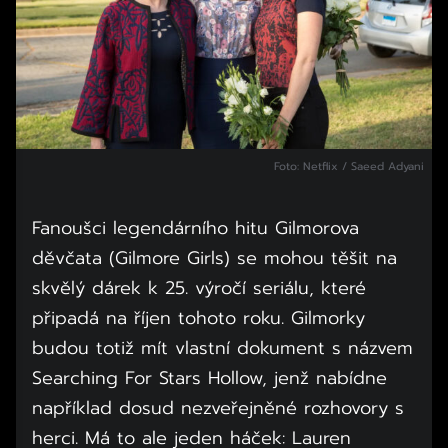
Foto: Netflix / Saeed Adyani
Fanoušci legendárního hitu Gilmorova
děvčata (Gilmore Girls) se mohou těšit na
skvělý dárek k 25. výročí seriálu, které
připadá na říjen tohoto roku. Gilmorky
budou totiž mít vlastní dokument s názvem
Searching For Stars Hollow, jenž nabídne
například dosud nezveřejněné rozhovory s
herci. Má to ale jeden háček: Lauren