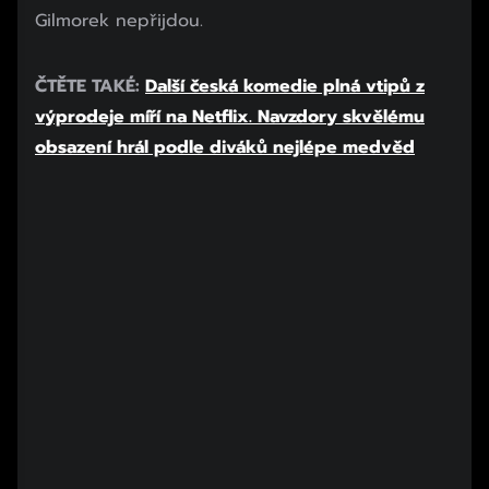
Gilmorek nepřijdou.
Začátek reklamy
ČTĚTE TAKÉ:
Další česká komedie plná vtipů z
Konec reklamy
výprodeje míří na Netflix. Navzdory skvělému
obsazení hrál podle diváků nejlépe medvěd