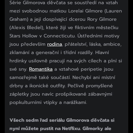
Série Gilmorova děvčata se soustředí na vztah
mezi svobodnou matkou Lorelai Gilmore (Lauren
Graham) a její dospívající dcerou Rory Gilmore
(Alexis Bledel), které žijí ve fiktivním městečku
Stars Hollow v Connecticutu. Ústředními motivy
jsou především
rodina
, přátelství, láska, ambice,
zklamání a generační i třídní rozdíly. Hlavní
hrdinky usilovně pracují na svých cílech a plní si
své sny.
Romantika
a vztahové peripetie jsou
samozřejmě také součástí. Nechybí ani místní
drbny a ikonické outfity. Pečlivě promyšlené
zápletky jsou navíc prošpikované zábavnými
popkulturními vtípky a narážkami.
Všech sedm řad seriálu Gilmorova děvčata si
nyní můžete pustit na Netflixu. Gilmorky ale