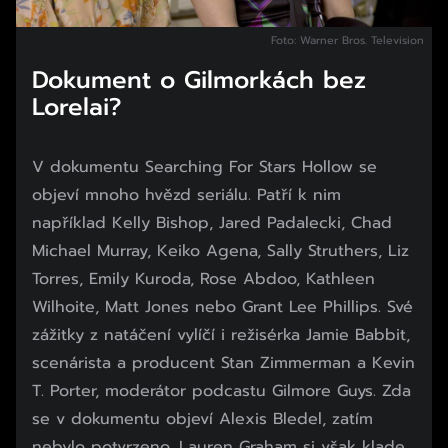
Foto: Warner Bros. Television
Dokument o Gilmorkách bez
Lorelai?
V dokumentu Searching For Stars Hollow se
objeví mnoho hvězd seriálu. Patří k nim
například Kelly Bishop, Jared Padalecki, Chad
Michael Murray, Keiko Agena, Sally Struthers, Liz
Torres, Emily Kuroda, Rose Abdoo, Kathleen
Wilhoite, Matt Jones nebo Grant Lee Phillips. Své
zážitky z natáčení vylíčí i režisérka Jamie Babbit,
scenárista a producent Stan Zimmerman a Kevin
T. Porter, moderátor podcastu Gilmore Guys. Zda
se v dokumentu objeví Alexis Bledel, zatím
nebylo potvrzeno. Lauren Graham si však klade