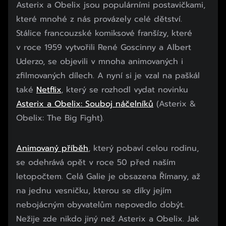
Asterix a Obelix jsou populárními postavičkami,
které mnohé z nás provázely celé dětství.
Stálice francouzské komiksové franšízy, které
v roce 1959 vytvořili René Goscinny a Albert
Uderzo, se objevili v mnoha animovaných i
zfilmovaných dílech. A nyní si je vzal na paškál
také
Netflix
, který se rozhodl vydat novinku
Asterix a Obelix: Souboj náčelníků
(Asterix &
Obelix: The Big Fight).
Animovaný příběh
, který pobaví celou rodinu,
se odehrává opět v roce 50 před naším
letopočtem. Celá Galie je obsazena Římany, až
na jednu vesničku, kterou se díky jejím
nebojácným obyvatelům nepovedlo dobýt.
Nežije zde nikdo jiný než Asterix a Obelix. Jak