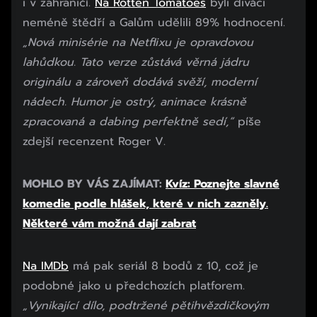
i v zahraničí.
Na Rotten Tomatoes
byli diváci
neméně štědří a Galům udělili 89% hodnocení.
„Nová minisérie na Netflixu je opravdovou
lahůdkou. Tato verze zůstává věrná jádru
originálu a zároveň dodává svěží, moderní
nádech. Humor je ostrý, animace krásně
zpracovaná a dabing perfektně sedí,“
píše
zdejší recenzent Roger V.
MOHLO BY VÁS ZAJÍMAT:
Kvíz: Poznejte slavné
komedie podle hlášek, které v nich zazněly.
Některé vám možná dají zabrat
Na IMDb
má pak seriál 8 bodů z 10, což je
podobné jako u předchozích platforem.
„Vynikající dílo, podtržené pětihvězdičkovým