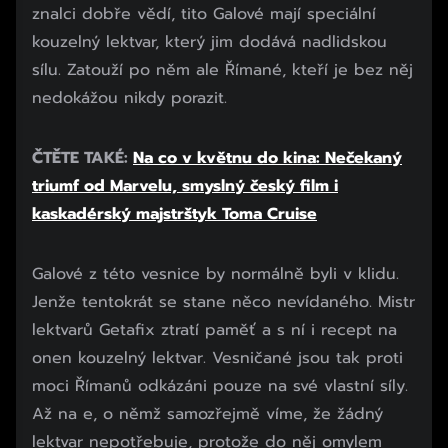
znalci dobře vědí, tito Galové mají speciální
kouzelný lektvar, který jim dodává nadlidskou
sílu. Zatouží po něm ale Římané, kteří je bez něj
nedokážou nikdy porazit.
ČTĚTE TAKÉ:
Na co v květnu do kina: Nečekaný
triumf od Marvelu, smyslný český film i
kaskadérský majstrštyk Toma Cruise
Začátek reklamy
Galové z této vesnice by normálně byli v klidu.
Konec reklamy
Jenže tentokrát se stane něco nevídaného. Mistr
lektvarů Getafix ztratí paměť a s ní i recept na
onen kouzelný lektvar. Vesničané jsou tak proti
moci Římanů odkázáni pouze na své vlastní síly.
Až na e, o němž samozřejmě víme, že žádný
lektvar nepotřebuje, protože do něj omylem