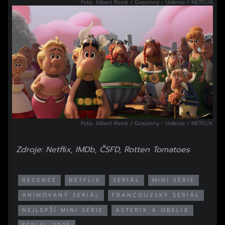
Foto: Albert René / Goscinny - Uderzo / NETFLIX
Foto: Albert René / Goscinny - Uderzo / NETFLIX
Zdroje: Netflix, IMDb, ČSFD, Rotten Tomatoes
RECENZE
NETFLIX
SERIÁL
MINI SÉRIE
ANIMOVANÝ SERIÁL
FRANCOUZSKÝ SERIÁL
NEJLEPŠÍ MINI SÉRIE
ASTERIX A OBELIX