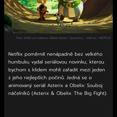
Foto: 2025 Les éditions Albert René / Goscinny - Uderzo / NETFLIX
Netflix poměrně nenápadně bez velkého
humbuku vydal seriálovou novinku, kterou
bychom s klidem mohli zařadit mezi jeden
z jeho nejlepších počinů. Jedná se o
animovaný seriál Asterix a Obelix: Souboj
náčelníků (Asterix & Obelix: The Big Fight).