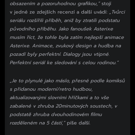
obsazením a pozoruhodnou grafikou,“
stojí
v jedné ze zdejších recenzí a další uvádí:
„Tvůrci
seriálu rozšířili příběh, aniž by ztratili podstatu
původního příběhu. Jako fanoušek Asterixe
musím říct, že tohle byla zatím nejlepší animace
Asterixe. Animace, zvukový design a hudba na
pozadí byly perfektní. Dialogy jsou vtipné.
Perfektní seriál ke sledování s celou rodinou.“
„Je to plynulé jako máslo, přesné podle komiksů
s přidanou moderní/retro hudbou,
aktualizovanými slovními hříčkami a to vše
zabalené v zhruba 20minutových soustech, v
podstatě zhruba dvouhodinovém filmu
rozděleném na 5 částí,“
píše další.