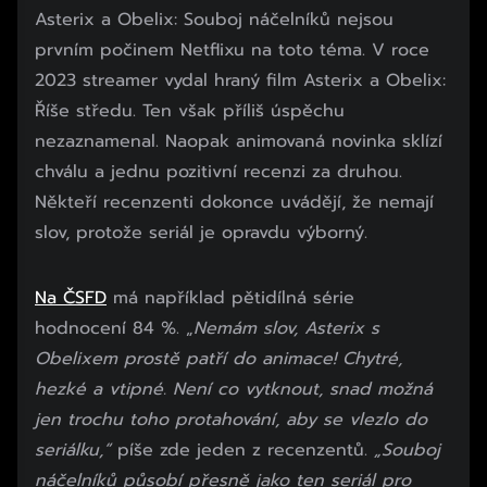
Asterix a Obelix: Souboj náčelníků nejsou
prvním počinem Netflixu na toto téma. V roce
2023 streamer vydal hraný film Asterix a Obelix:
Říše středu. Ten však příliš úspěchu
nezaznamenal. Naopak animovaná novinka sklízí
chválu a jednu pozitivní recenzi za druhou.
Někteří recenzenti dokonce uvádějí, že nemají
slov, protože seriál je opravdu výborný.
Na ČSFD
má například pětidílná série
hodnocení 84 %. „
Nemám slov, Asterix s
Obelixem prostě patří do animace! Chytré,
hezké a vtipné. Není co vytknout, snad možná
jen trochu toho protahování, aby se vlezlo do
seriálku,“
píše zde jeden z recenzentů.
„Souboj
náčelníků působí přesně jako ten seriál pro