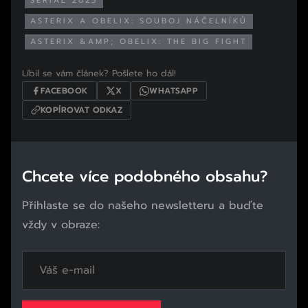
SERIÁL 2025
ASTERIX A OBELIX: SOUBOJ NÁČELNÍKŮ
ASTERIX &AMP; OBELIX: THE BIG FIGHT
Líbil se vám článek? Pošlete ho dál!
FACEBOOK
X
WHATSAPP
KOPÍROVAT ODKAZ
Chcete více podobného obsahu?
Přihlaste se do našeho newsletteru a buďte
vždy v obraze: