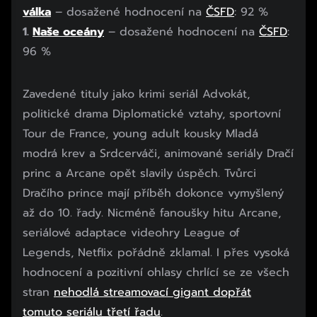
válka
– dosažené hodnocení na
ČSFD
: 92 %
1.
Naše oceány
– dosažené hodnocení na
ČSFD
:
96 %
Zavedené tituly jako krimi seriál Advokát,
politické drama Diplomatické vztahy, sportovní
Tour de France, young adult kousky Mladá
modrá krev a Srdcerváči, animované seriály Dračí
princ a Arcane opět slavily úspěch. Tvůrci
Dračího prince mají příběh dokonce vymyšlený
až do 10. řady. Nicméně fanoušky hitu Arcane,
seriálové adaptace videohry League of
Legends, Netflix pořádně zklamal. I přes vysoká
hodnocení a pozitivní ohlasy chrlící se ze všech
stran
nehodlá streamovací gigant dopřát
tomuto seriálu třetí řadu
.