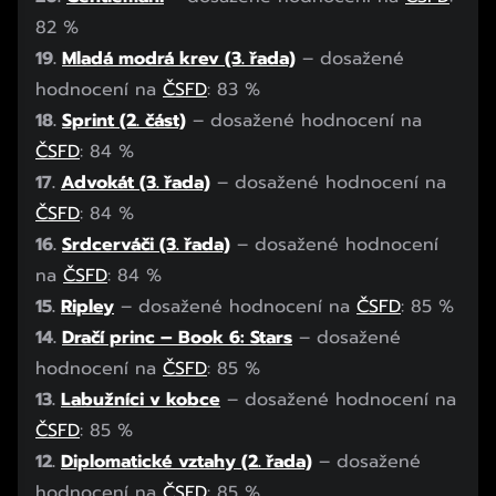
82 %
19.
Mladá modrá krev (3. řada)
– dosažené
hodnocení na
ČSFD
: 83 %
18.
Sprint (2. část)
– dosažené hodnocení na
ČSFD
: 84 %
17.
Advokát (3. řada)
– dosažené hodnocení na
ČSFD
: 84 %
16.
Srdcerváči (3. řada)
– dosažené hodnocení
na
ČSFD
: 84 %
15.
Ripley
– dosažené hodnocení na
ČSFD
: 85 %
14.
Dračí princ –
Book 6: Stars
– dosažené
hodnocení na
ČSFD
: 85 %
13.
Labužníci v kobce
– dosažené hodnocení na
ČSFD
: 85 %
12.
Diplomatické vztahy (2. řada)
– dosažené
hodnocení na
ČSFD
: 85 %