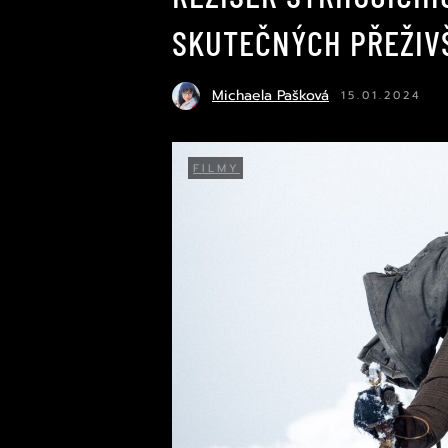
SKUTEČNÝCH PŘEŽIVŠ
Michaela Pašková
15.01.2024
FILMY