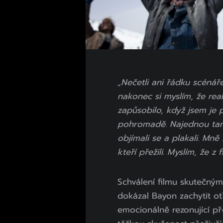
„Nečetli ani řádku scénáře
nakonec si myslím, že rea
zapůsobilo, když jsem je 
pohromadě. Najednou tam b
objímali se a plakali. Mně 
kteří přežili. Myslím, že z
Schválení filmu skutečným
dokázal Bayon zachytit otř
emocionálně rezonující př