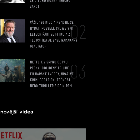
SE U TOHO MOŽNÁ TROCHU
ZAPOTÍ
02
VÁŽIL 126 KILO A NEMOHL SE
HÝBAT: RUSSELL CROWE V 61
LETECH ŘÁDÍ VE FITKU A Z
TLOUŠTÍKA JE ZASE NAMAKANÝ
GLADIÁTOR
03
NETFLIX V SRPNU ODPÁLÍ
PECKY: OBLÍBENÝ TRIUMF
FILMAŘSKÉ TVORBY, MRAZIVÉ
KRIMI PODLE SKUTEČNOSTI
NEBO THRILLER S DE NIREM
jnovější videa