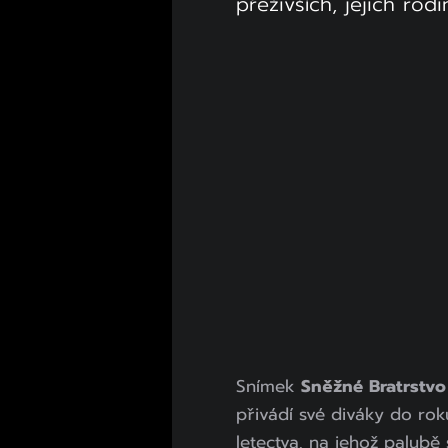
přeživších, jejich rod
Snímek
Sněžné Bratrstvo
přivádí své diváky do rok
letectva, na jehož palub