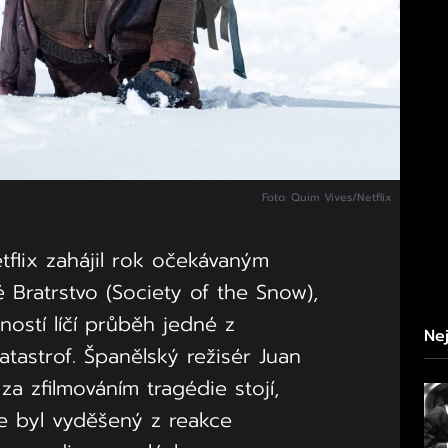
Foto: Quim Vives/Netflix
tflix zahájil rok očekávaným
 Bratrstvo (Society of the Snow),
ností líčí průběh jedné z
Nej
atastrof. Španělský režisér Juan
a zfilmováním tragédie stojí,
že byl vyděšený z reakce