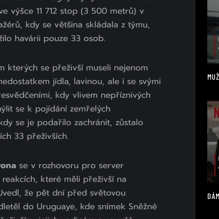
 ve výšce 11 712 stop (3 500 metrů) v
žérů, kdy se většina skládala z týmu,
ežilo havárii pouze 33 osob.
m kterých se přeživší museli nejenom
MUŽ
edostatkem jídla, lavinou, ale i se svými
esvědčeními, kdy vlivem nepříznivých
hýlit se k pojídání zemřelých
kdy se je podařilo zachránit, zůstalo
ch 33 přeživších.
yona
se v rozhovoru pro server
reakcích, které měli přeživší na
 Uvedl, že pět dní před světovou
DÁM
dletěl do Uruguaye, kde snímek Sněžné