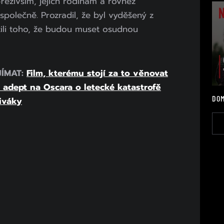
řeživším, jejich rodinám a rovněž
polečně. Prozradil, že byl vyděšený z
ozili toho, že budou muset osudnou
JÍMAT:
Film, kterému stojí za to věnovat
 adept na Oscara o letecké katastrofě
DOM
diváky