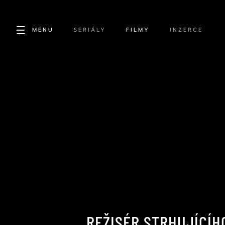
MENU
SERIÁLY
FILMY
INZERCE
REŽISÉR STRHUJÍCÍH