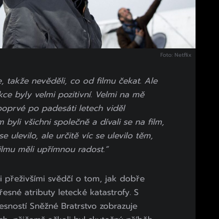
Foto: Netflix
, takže nevěděli, co od filmu čekat. Ale
kce byly velmi pozitivní. Velmi na mě
poprvé po padesáti letech viděl
yli všichni společně a dívali se na film,
se ulevilo, ale určitě víc se ulevilo těm,
 filmu měli upřímnou radost.“
i přeživšími svědčí o tom, jak dobře
esné atributy letecké katastrofy. S
esností Sněžné Bratrstvo zobrazuje