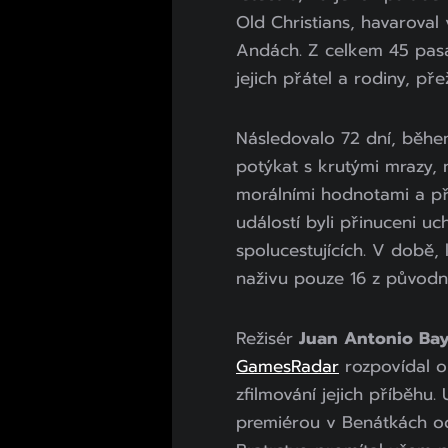
Old Christians, havaroval
Andách. Z celkem 45 pasa
jejich přátel a rodiny, př
Následovalo 72 dní, běhe
potýkat s krutými mrazy, n
morálními hodnotami a př
událostí byli přinuceni uc
spolucestujících. V době, 
naživu pouze 16 z původní
Režisér
Juan Antonio Ba
GamesRadar
rozpovídal o 
zfilmování jejich příběhu.
premiérou v Benátkách o