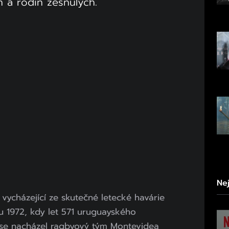
in a rodin zesnulých.
Ne
vycházející ze skutečné letecké havárie
u 1972, kdy let 571 uruguayského
ě se nacházel ragbyový tým Montevidea