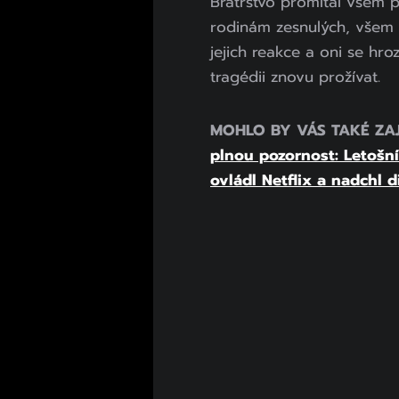
Bratrstvo promítal všem p
rodinám zesnulých, všem s
jejich reakce a oni se hr
tragédii znovu prožívat.
MOHLO BY VÁS TAKÉ ZA
plnou pozornost: Letošní
ovládl Netflix a nadchl 