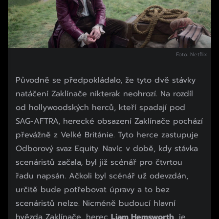
Foto: Netflix
Původně se předpokládalo, že tyto dvě stávky
natáčení Zaklínače nikterak neohrozí. Na rozdíl
od hollywoodských herců, kteří spadají pod
SAG-AFTRA, herecké obsazení Zaklínače pochází
převážně z Velké Británie. Tyto herce zastupuje
Odborový svaz Equity. Navíc v době, kdy stávka
scenáristů začala, byl již scénář pro čtvrtou
řadu napsán. Ačkoli byl scénář už odevzdán,
určitě bude potřebovat úpravy a to bez
scenáristů nelze. Nicméně budoucí hlavní
hvězda Zaklínače, herec
Liam Hemsworth
, je