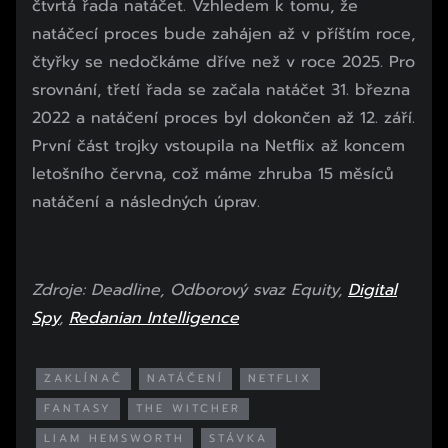
čtvrtá řada natáčet. Vzhledem k tomu, že
natáčecí proces bude zahájen až v příštím roce,
čtyřky se nedočkáme dříve než v roce 2025. Pro
srovnání, třetí řada se začala natáčet 31. března
2022 a natáčení proces byl dokončen až 12. září.
První část trojky vstoupila na Netflix až koncem
letošního června, což máme zhruba 15 měsíců
natáčení a následných úprav.
Zdroje: Deadline, Odborový svaz Equity,
Digital
Spy
,
Redanian Intelligence
ZAKLÍNAČ
NATÁČENÍ
NETFLIX
FANTASY
THE WITCHER
LIAM HEMSWORTH
STÁVKA