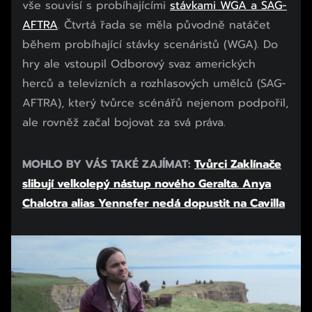
vše souvisí s probíhajícími
stávkami WGA a SAG-
AFTRA
. Čtvrtá řada se měla původně natáčet
během probíhající stávky scenáristů (WGA). Do
hry ale vstoupil Odborový svaz amerických
herců a televizních a rozhlasových umělců (SAG-
AFTRA), který tvůrce scénářů nejenom podpořil,
ale rovněž začal bojovat za svá práva.
MOHLO BY VÁS TAKÉ ZAJÍMAT:
Tvůrci Zaklínače
slibují velkolepý nástup nového Geralta. Anya
Chalotra alias Yennefer nedá dopustit na Cavilla
Začátek reklamy
Konec reklamy