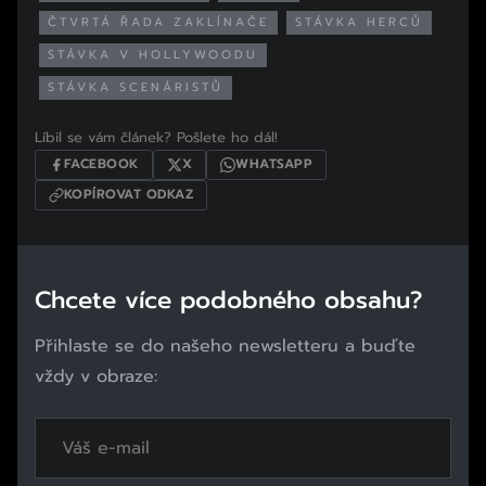
ČTVRTÁ ŘADA ZAKLÍNAČE
STÁVKA HERCŮ
STÁVKA V HOLLYWOODU
STÁVKA SCENÁRISTŮ
Líbil se vám článek? Pošlete ho dál!
FACEBOOK
X
WHATSAPP
KOPÍROVAT ODKAZ
Chcete více podobného obsahu?
Přihlaste se do našeho newsletteru a buďte
vždy v obraze: