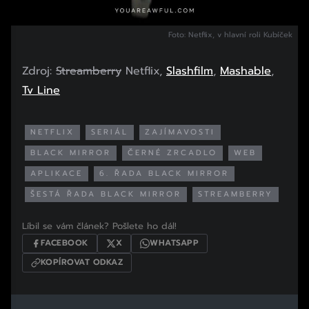
Foto: Netflix, v hlavní roli Kubíček
Zdroj:
Streamberry
Netflix,
Slashfilm
,
Mashable
,
Tv Line
NETFLIX
SERIÁL
ZAJÍMAVOSTI
BLACK MIRROR
ČERNÉ ZRCADLO
WEB
APLIKACE
6. ŘADA BLACK MIRROR
ŠESTÁ ŘADA BLACK MIRROR
STREAMBERRY
Líbil se vám článek? Pošlete ho dál!
FACEBOOK
X
WHATSAPP
KOPÍROVAT ODKAZ