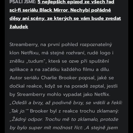
PSALI JSME:
5 nejlepších epizod ze všech řad
sci-fi seriálu Black Mirror. Nechybí pořádné
děsy ani scény, ze kterých se vám bude zvedat
žaludek
Začátek reklamy
Streamberry, na první pohled rozpoznatelný
Konec reklamy
klon Netflixu, má stejné rozhraní, rudé logo i
znělku „tudum“, která se ozve při spuštění
aplikace a na začátku každého filmu a dílu.
Autor seriálu Charlie Brooker popsal, jaké se
dočkal reakce, když se na poradě zeptal, jestli
by Streamberry mohlo vypadat jako Netflix.
„Odešli a brzy, až podivně brzy, se vrátili a řekli:
‚Tak jo.‘“
Brooker byl z reakce trochu zklamaný:
„Žádný odpor. Trochu mě to zklamalo, protože
by bylo super mít možnost říct: ‚A stejně jsem