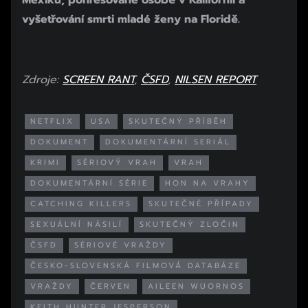
Mexiku, pohřešované osobě v Kalifornii a
vyšetřování smrti mladé ženy na Floridě.
Zdroje:
SCREEN RANT
,
ČSFD
,
NILSEN REPORT
NETFLIX
USA
SKUTEČNÝ PŘÍBĚH
DOKUMENT
DOKUMENTÁRNÍ SERIÁL
KRIMI
SÉRIOVÝ VRAH
VRAH
DOKUMENTÁRNÍ SÉRIE
HON NA VRAHY
CATCHING KILLERS
SKUTEČNÉ PŘÍPADY
SEXUÁLNÍ NÁSILÍ
SKUTEČNÝ ZLOČIN
ČSFD
SÉRIOVÉ VRAŽDY
ČESKO-SLOVENSKÁ FILMOVÁ DATABÁZE
VRAŽDY
ČERVEN
AILEEN WUORNOS
KEITH HUNTER JESPERSON