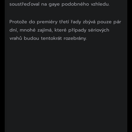
soustřeďoval na gaye podobného vzhledu.
Začátek reklamy
Protože do premiéry třetí řady zbývá pouze pár
Konec reklamy
dní, mnohé zajímá, které případy sériových
vrahů budou tentokrát rozebrány.