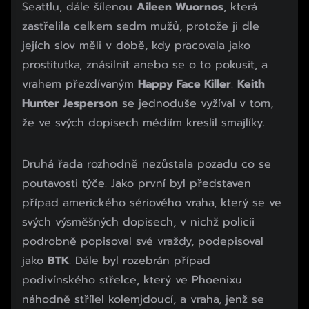
Seattlu, dále šílenou
Aileen Wuornos
, která
zastřelila celkem sedm mužů, protože ji dle
jejích slov měli v době, kdy pracovala jako
prostitutka, znásilnit anebo se o to pokusit, a
vrahem přezdívaným
Happy Face Killer
.
Keith
Hunter Jesperson
se jednoduše vyžíval v tom,
že ve svých dopisech médiím kreslil smajlíky.
Druhá řada rozhodně nezůstala pozadu co se
poutavosti týče. Jako první byl představen
případ amerického sériového vraha, který se ve
svých výsměšných dopisech, v nichž policii
podrobně popisoval své vraždy, podepisoval
jako
BTK
. Dále byl rozebrán případ
podivínského střelce, který ve Phoenixu
náhodně střílel kolemjdoucí, a vraha, jenž se