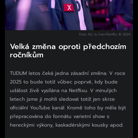
Foto: No Ju-han/Netflix © 2024
Velká změna oproti předchozím
ročníkům
TUDUM letos čeká jedna zásadní změna. V roce
2025 to bude totiž vůbec poprvé, kdy bude
událost živě vysílána na Netflixu. V minulých
letech jsme ji mohli sledovat totiž jen skrze
oficiální YouTube kanál. Kromě toho by měla být
přepracována do formátu varietní show s
hereckými výkony, kaskadérskými kousky apod.