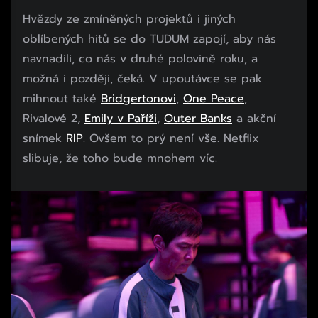
Hvězdy ze zmíněných projektů i jiných
oblíbených hitů se do TUDUM zapojí, aby nás
navnadili, co nás v druhé polovině roku, a
možná i později, čeká. V upoutávce se pak
mihnout také
Bridgertonovi
,
One Peace
,
Rivalové 2,
Emily v Paříži
,
Outer Banks
a akční
snímek
RIP
. Ovšem to prý není vše. Netflix
slibuje, že toho bude mnohem víc.