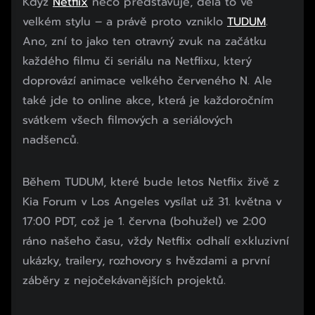
Když
Netflix
něco představuje, dělá to ve
velkém stylu – a právě proto vzniklo
TUDUM
.
Ano, zní to jako ten otravný zvuk na začátku
každého filmu či seriálu na Netflixu, který
doprovází animace velkého červeného N. Ale
také jde to online akce, která je každoročním
svátkem všech filmových a seriálových
nadšenců.
Během TUDUM, které bude letos Netflix živě z
Kia Forum v Los Angeles vysílat už 31. května v
17:00 PDT, což je 1. června (bohužel) ve 2:00
ráno našeho času, vždy Netflix odhalí exkluzivní
ukázky, trailery, rozhovory s hvězdami a první
záběry z nejočekávanějších projektů.