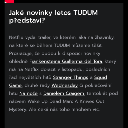
Jaké novinky letos TUDUM
představí?
Netflix vydal trailer, ve kterém láká na žhavinky,
na které se během TUDUM můžeme těšit.
Prozrazuje, že budou k dispozici novinky
ohledně F
rankensteina Guillerma del Tora
, který
má na Netflix dorazit v listopadu, posledních
řad největších hitů
Stranger Things
a
Squid
Game
, druhé řady
Wednesday
či pokračování
hitu
Na nože
s
Danielem Craigem
, tentokrát pod
názvem Wake Up Dead Man: A Knives Out
Mystery. Ale čeká nás toho mnohem víc.