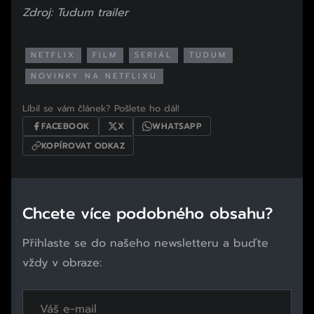
Zdroj: Tudum
trailer
NETFLIX
FILM
SERIÁL
TUDUM
NOVINKY NA NETFLIXU
Líbil se vám článek? Pošlete ho dál!
FACEBOOK
X
WHATSAPP
KOPÍROVAT ODKAZ
Chcete více podobného obsahu?
Přihlaste se do našeho newsletteru a buďte
vždy v obraze: