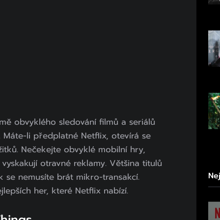
ě obvyklého sledování filmů a seriálů
. Máte-li předplatné Netflix, otevírá se
itků. Nečekejte obvyklé mobilní hry,
vyskakují otravné reklamy. Většina titulů
Ne
k se nemusíte brát mikro-transakcí.
lepších her, které Netflix nabízí.
Things