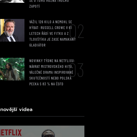
SE U TOHO MOŽNÁ TROCHU
ZAPOTÍ
02
VÁŽIL 126 KILO A NEMOHL SE
HÝBAT: RUSSELL CROWE V 61
LETECH ŘÁDÍ VE FITKU A Z
TLOUŠTÍKA JE ZASE NAMAKANÝ
GLADIÁTOR
03
NOVINKY TÝDNE NA NETFLIXU:
NÁVRAT MISTROVSKÉHO HITU,
VÁLEČNÉ DRAMA INSPIROVANÉ
SKUTEČNOSTÍ NEBO POLSKÁ
PECKA S 83 % NA ČSFD
jnovější videa