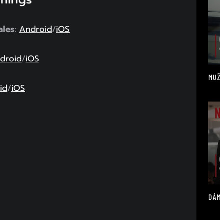
ales
:
Android
/
iOS
droid
/
iOS
MUŽ
id
/
iOS
DÁM