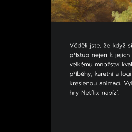
Věděli jste, že když s
přístup nejen k jejic
velkému množství kvali
příběhy, karetní a lo
kreslenou animací. Vyb
hry Netflix nabízí.