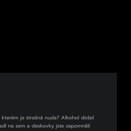
na kterém je strašná nuda? Alkohol došel
adl na zem a deskovky jste zapomněli