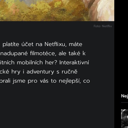
Foto: Netflix
i platíte účet na Netflixu, máte
h nadupané filmotéce, ale také k
tních mobilních her? Interaktivní
gické hry i adventury s ručně
rali jsme pro vás to nejlepší, co
Nej