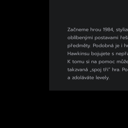
Začneme hrou 1984, styliz
oblíbenými postavami řeší
předměty. Podobná je i 
Hawkinsu bojujete s nepřát
K tomu si na pomoc můžete
takzvaná „spoj tři“ hra. 
a zdoláváte levely.