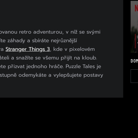
ovanou retro adventurou, v níž se svými
te záhady a sbíráte nejrůznější
hra
Stranger Things 3
, kde v pixelovém
eli a snažíte se všemu přijít na kloub.
DOM
 přizvat jednoho hráče. Puzzle Tales je
Postupně odemykáte a vylepšujete postavy