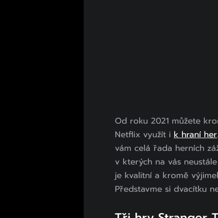
Od roku 2021 můžete krom
Netflix využít i
k hraní her
vám celá řada herních záž
v kterých na vás neustále 
je kvalitní a kromě výjime
Představme si dvacítku nej
Tři hry Stranger 