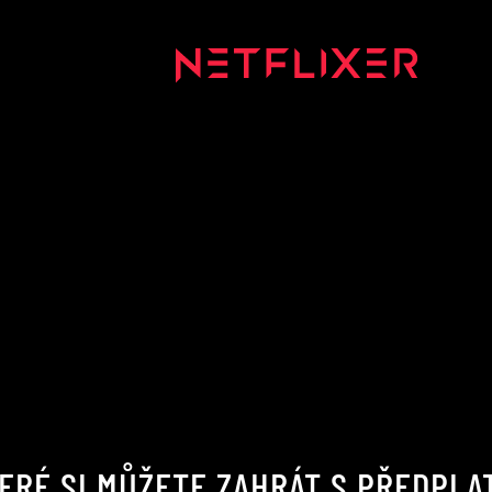
TERÉ SI MŮŽETE ZAHRÁT S PŘEDPLA