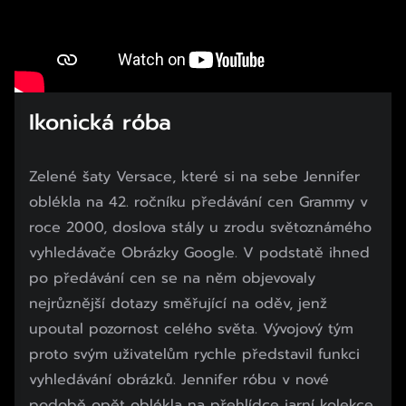
Ikonická róba
Zelené šaty Versace, které si na sebe Jennifer
oblékla na 42. ročníku předávání cen Grammy v
roce 2000, doslova stály u zrodu světoznámého
vyhledávače Obrázky Google. V podstatě ihned
po předávání cen se na něm objevovaly
nejrůznější dotazy směřující na oděv, jenž
upoutal pozornost celého světa. Vývojový tým
proto svým uživatelům rychle představil funkci
vyhledávání obrázků. Jennifer róbu v nové
podobě opět oblékla na přehlídce jarní kolekce