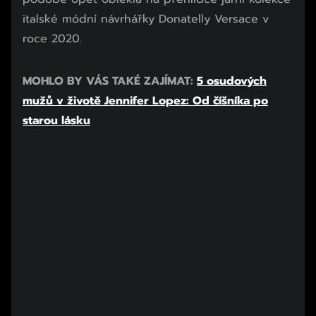
italské módní návrhářky Donatelly Versace v
roce 2020.
Začátek reklamy
MOHLO BY VÁS TAKÉ ZAJÍMAT:
5 osudových
Konec reklamy
mužů v životě Jennifer Lopez: Od číšníka po
starou lásku