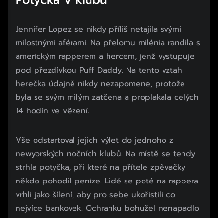
Potyčka v klubu
Jennifer Lopez se nikdy příliš netajila svými
milostnými aférami. Na přelomu milénia randila s
americkým rapperem a hercem, jenž vystupuje
pod přezdívkou Puff Daddy. Na tento vztah
herečka údajně nikdy nezapomene, protože
byla se svým milým zatčena a proplakala celých
14 hodin ve vězení.
Vše odstartoval jejich výlet do jednoho z
newyorských nočních klubů. Na místě se tehdy
strhla potyčka, při které na přítele zpěvačky
někdo pohodil peníze. Lidé se poté na rappera
vrhli jako šílení, aby pro sebe ukořistili co
nejvíce bankovek. Ochranku bohužel nenapadlo