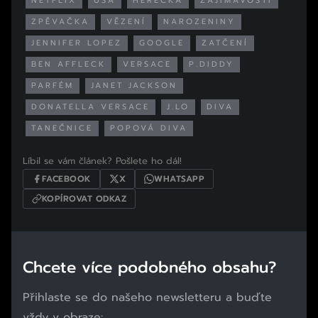
NETFLIX
USA
HEREČKA
ZAJÍMAVOSTI
ZPĚVAČKA
VĚZENÍ
NAROZENINY
JENNIFER LOPEZ
GOOGLE
ZATČENÍ
BEN AFFLECK
VERSACE
P.DIDDY
PARFÉM
JANET JACKSON
DONATELLA VERSACE
J.LO
DIVA
TANEČNICE
POPOVÁ DIVA
Líbil se vám článek? Pošlete ho dál!
FACEBOOK
X
WHATSAPP
KOPÍROVAT ODKAZ
Chcete více podobného obsahu?
Přihlaste se do našeho newsletteru a buďte
vždy v obraze: