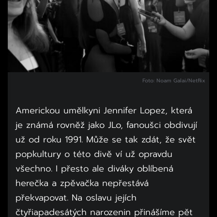
Foto: Noam Galai/Netflix
Americkou umělkyni Jennifer Lopez, která
je známá rovněž jako JLo, fanoušci obdivují
už od roku 1991. Může se tak zdát, že svět
popkultury o této divě ví už opravdu
všechno. I přesto ale diváky oblíbená
herečka a zpěvačka nepřestává
překvapovat. Na oslavu jejích
čtyřiapadesátých narozenin přinášíme pět