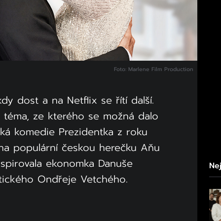
Foto: Marlene Film Production
y dost a na Netflix se řítí další.
a téma, ze kterého se možná dalo
ická komedie Prezidentka z roku
na populární českou herečku Aňu
inspirovala ekonomka Danuše
Nej
tického Ondřeje Vetchého.