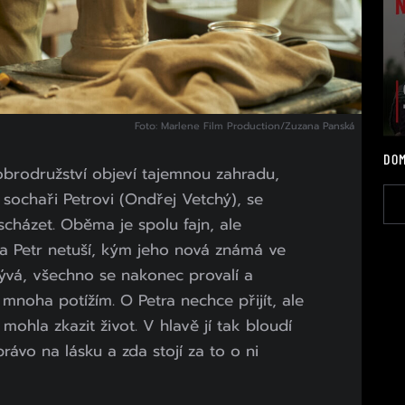
Foto: Marlene Film Production/Zuzana Panská
DOM
rodružství objeví tajemnou zahradu,
sochaři Petrovi (Ondřej Vetchý), se
cházet. Oběma je spolu fajn, ale
 a Petr netuší, kým jeho nová známá ve
 bývá, všechno se nakonec provalí a
 mnoha potížím. O Petra nechce přijít, ale
mohla zkazit život. V hlavě jí tak bloudí
ávo na lásku a zda stojí za to o ni