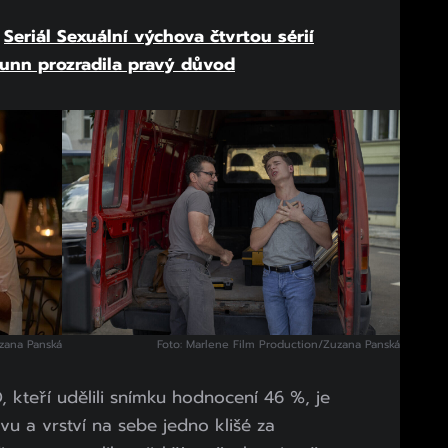
:
Seriál Sexuální výchova čtvrtou sérií
Nunn prozradila pravý důvod
zana Panská
Foto: Marlene Film Production/Zuzana Panská
 kteří udělili snímku hodnocení 46 %, je
ávu a vrství na sebe jedno klišé za