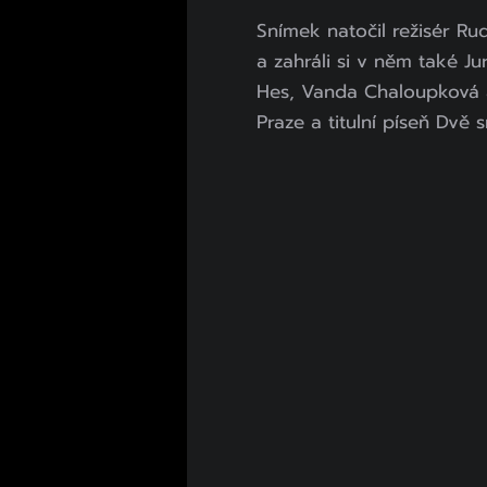
Snímek natočil režisér Ru
a zahráli si v něm také J
Hes, Vanda Chaloupková a 
Praze a titulní píseň Dvě s