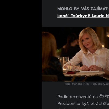
MOHLO BY VÁS ZAJÍMAT
končí. Tvůrkyně Laurie 
Foto: Marlene Film Production/Zu
Podle recenzentů na ČSFD,
Prezidentka kýč, ztrácí šť