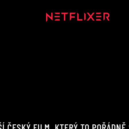
ŠÍ ČESKÝ FILM, KTERÝ TO POŘÁDNĚ