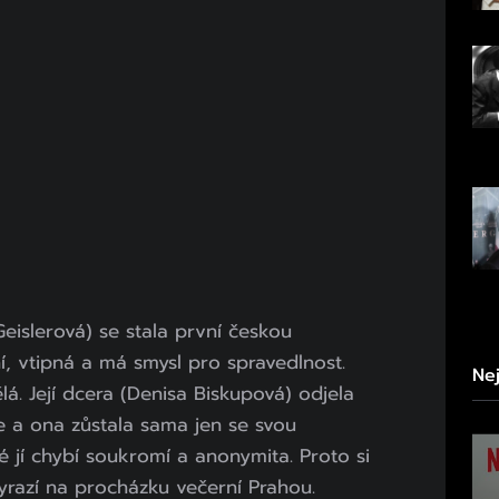
islerová) se stala první českou
í, vtipná a má smysl pro spravedlnost.
Ne
á. Její dcera (Denisa Biskupová) odjela
e a ona zůstala sama jen se svou
é jí chybí soukromí a anonymita. Proto si
yrazí na procházku večerní Prahou.