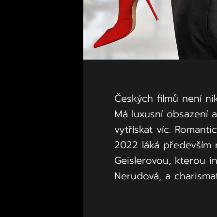
Českých filmů není nikd
Má luxusní obsazení 
vytřískat víc. Romant
2022 láká především 
Geislerovou, kterou 
Nerudová, a charisma