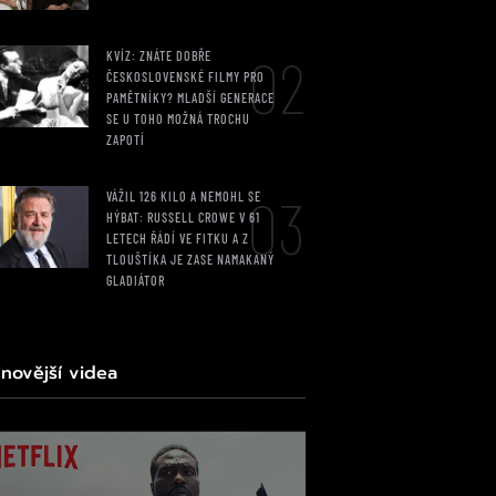
02
KVÍZ: ZNÁTE DOBŘE
ČESKOSLOVENSKÉ FILMY PRO
PAMĚTNÍKY? MLADŠÍ GENERACE
SE U TOHO MOŽNÁ TROCHU
ZAPOTÍ
03
VÁŽIL 126 KILO A NEMOHL SE
HÝBAT: RUSSELL CROWE V 61
LETECH ŘÁDÍ VE FITKU A Z
TLOUŠTÍKA JE ZASE NAMAKANÝ
GLADIÁTOR
jnovější videa