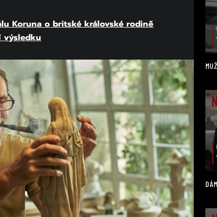
iálu Koruna o britské královské rodině
jí výsledku
MUŽ
DÁM