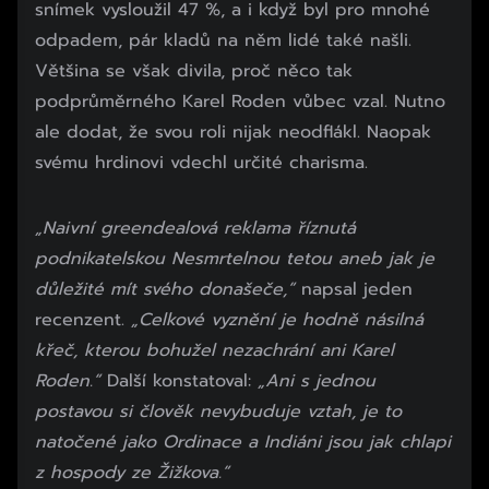
snímek vysloužil 47 %, a i když byl pro mnohé
odpadem, pár kladů na něm lidé také našli.
Většina se však divila, proč něco tak
podprůměrného Karel Roden vůbec vzal. Nutno
ale dodat, že svou roli nijak neodflákl. Naopak
svému hrdinovi vdechl určité charisma.
„Naivní greendealová reklama říznutá
podnikatelskou Nesmrtelnou tetou aneb jak je
důležité mít svého donašeče,“
napsal jeden
recenzent.
„Celkové vyznění je hodně násilná
křeč, kterou bohužel nezachrání ani Karel
Roden.“
Další konstatoval:
„Ani s jednou
postavou si člověk nevybuduje vztah, je to
natočené jako Ordinace a Indiáni jsou jak chlapi
z hospody ze Žižkova.“