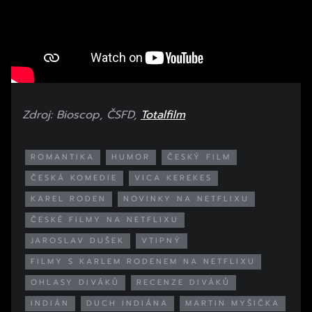
Zdroj: Bioscop, ČSFD,
Totalfilm
ROMANTIKA
HUMOR
ČESKÝ FILM
ČESKÁ KOMEDIE
VICA KEREKES
KAREL RODEN
NOVINKY NA NETFLIXU
ČESKÉ FILMY NA NETFLIXU
JAROSLAV DUŠEK
VTIPNÝ
FILMY S KARLEM RODENEM NA NETFLIXU
OHLASY DIVÁKŮ
RECENZE DIVÁKŮ
INDIÁN
DUCH INDIÁNA
MARTIN MYŠIČKA