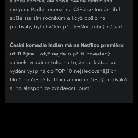
sladká kočička, ale spíše pěkně rafinovaná
megera. Podle recenzí na ČSFD se Indián líbil
spíše starším ročníkům a když došlo na
pochvaly, byl chválen především dobrý nápad.
Česká komedie Indián má na Netflixu premiéru
už 11. října.
I když nejde o příliš povedený
snímek, vsadíme triko na to, že se krátce po
vydání vyšplhá do TOP 10 nejsledovanějších
filmů na české Netflixu a mnoho českých diváků
si ho alespoň ze zvědavosti pustí.