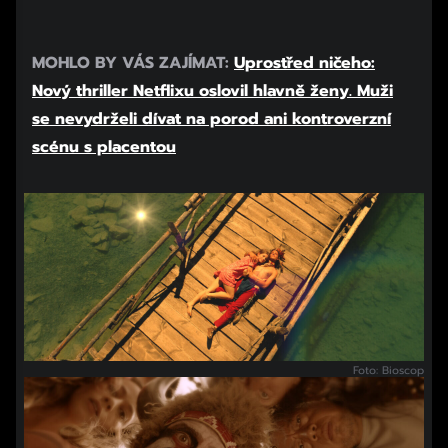
MOHLO BY VÁS ZAJÍMAT:
Uprostřed ničeho:
Nový thriller Netflixu oslovil hlavně ženy. Muži
se nevydrželi dívat na porod ani kontroverzní
scénu s placentou
Foto: Bioscop