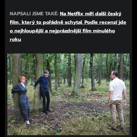
NAPSALI JSME TAKÉ:
Na Netflix míří další český
film, který to pořádně schytal. Podle recenzí jde
o nejhloupější a nejprázdnější film minulého
roku