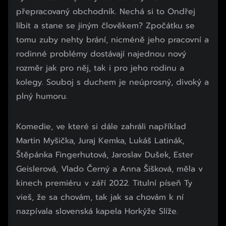
přepracovaný obchodník. Nechá si to Ondřej
líbit a stane se jiným člověkem? Zpočátku se
tomu zuby nehty brání, nicméně jeho pracovní a
rodinné problémy dostávají najednou nový
rozměr jak pro něj, tak i pro jeho rodinu a
kolegy. Souboj s duchem je neúprosný, divoký a
plný humoru.
Začátek reklamy
Komedie, ve které si dále zahráli například
Konec reklamy
Martin Myšička, Juraj Kemka, Lukáš Latinák,
Štěpánka Fingerhutová, Jaroslav Dušek, Ester
Geislerová, Vlado Černý a Anna Šišková, měla v
kinech premiéru v září 2022. Titulní píseň Ty
vieš, že sa chovám, tak jak sa chovám k ní
nazpívala slovenská kapela Horkýže Slíže.