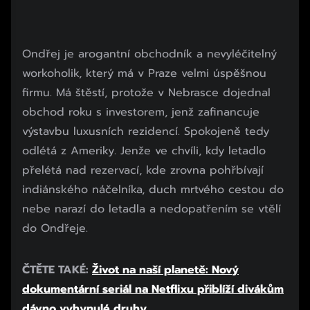
Ondřej je arogantní obchodník a nevyléčitelný
workoholik, který má v Praze velmi úspěšnou
firmu. Má štěstí, protože v Nebrasce dojednal
obchod roku s investorem, jenž zafinancuje
výstavbu luxusních rezidencí. Spokojeně tedy
odlétá z Ameriky. Jenže ve chvíli, kdy letadlo
přelétá nad rezervací, kde zrovna pohřbívají
indiánského náčelníka, duch mrtvého cestou do
nebe narazí do letadla a nedopatřením se vtělí
do Ondřeje.
ČTĚTE TAKÉ:
Život na naší planetě: Nový
dokumentární seriál na Netflixu přiblíží divákům
dávno vyhynulé druhy