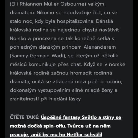
(Elli Rhiannon Müller Osbourne) velkým
dramatem. Nikomu se neodvažuje říct, co se
stalo noc, kdy byla hospitalizována. Dánská
královská rodina se najednou chystá navštívit
Norsko a princezna se tak konečně setká s
pohledným dánským princem Alexanderem
(Sammy Germain Wadi), se kterým už několik
měsíců komunikuje přes chat. Když se v norské
královské rodině začnou hromadit rodinná
dramata, ocitá se ztracená mezi péčí o rodinu,
dokonalým vystupováním silné mladé ženy a
zranitelností při hledání lásky.
ČTĚTE TAKÉ:
Úspěšné fantasy Světlo a stíny se
možná dočká spin-offu. Tvůrce už na něm
pracuje, aniž by mu ho Netflix schválil