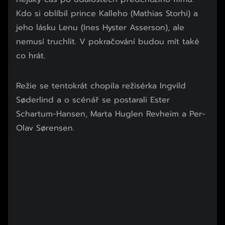
Kdo si oblíbil prince Kalleho (Mathias Storhi) a
jeho lásku Lenu (Ines Hyster Asserson), ale
nemusí truchlit. V pokračování budou mít také
co hrát.
Začátek reklamy
Režie se tentokrát chopila režisérka Ingvild
Konec reklamy
Søderlind a o scénář se postarali Ester
Schartum-Hansen, Marta Huglen Revheim a Per-
Olav Sørensen.