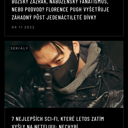
BOŽSKÝ ZÁZRAK, NÁBOŽENSKÝ FANATISMUS,
NEBO PODVOD? FLORENCE PUGH VYŠETŘUJE
ZÁHADNÝ PŮST JEDENÁCTILETÉ DÍVKY
04.11.2022
SERIÁLY
7 NEJLEPŠÍCH SCI-FI, KTERÉ LETOS ZATÍM
VYŠLY NA NETFLIXU: NECHYBÍ