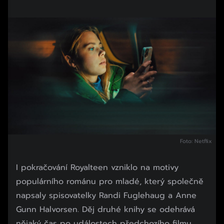
Foto: Netflix
I pokračování Royalteen vzniklo na motivy
populárního románu pro mladé, který společně
napsaly spisovatelky Randi Fuglehaug a Anne
Gunn Halvorsen. Děj druhé knihy se odehrává
nějaký čas po událostech předchozího filmu.