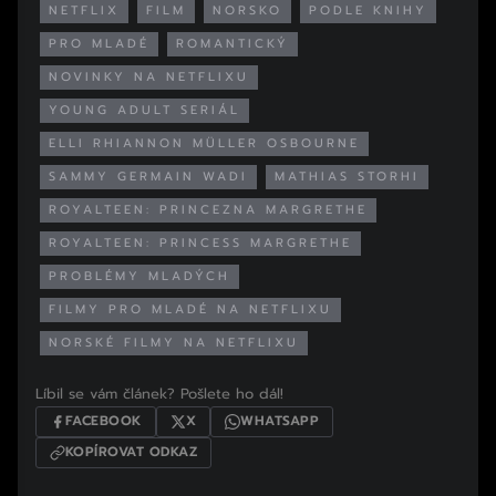
NETFLIX
FILM
NORSKO
PODLE KNIHY
PRO MLADÉ
ROMANTICKÝ
NOVINKY NA NETFLIXU
YOUNG ADULT SERIÁL
ELLI RHIANNON MÜLLER OSBOURNE
SAMMY GERMAIN WADI
MATHIAS STORHI
ROYALTEEN: PRINCEZNA MARGRETHE
ROYALTEEN: PRINCESS MARGRETHE
PROBLÉMY MLADÝCH
FILMY PRO MLADÉ NA NETFLIXU
NORSKÉ FILMY NA NETFLIXU
Líbil se vám článek? Pošlete ho dál!
FACEBOOK
X
WHATSAPP
KOPÍROVAT ODKAZ