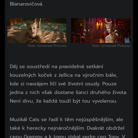
Blanarovičová.
Foto: Universal Pictures
Foto: Universal Pictures
Děj se soustředí na pravidelné setkání
kouzelných koček z Jellica na výročním bále,
kde si navzájem líčí své životní osudy. Pouze
jedna z nich však dostane šanci druhého života.
Není divu, že každá touží být tou vyvolenou.
Začátek reklamy
Muzikál Cats se řadí k těm nejúspěšnějším, ale
Konec reklamy
také k herecky nejnáročnějším. Dvakrát obdržel
cenu Grammy a k tomu získal sedm cen Tony. V