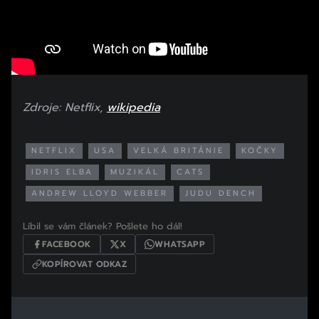
Zdroje: Netflix,
wikipedia
NETFLIX
USA
VELKÁ BRITÁNIE
KOČKY
IDRIS ELBA
MUZIKÁL
CATS
ANDREW LLOYD WEBBER
JUDU DENCH
Líbil se vám článek? Pošlete ho dál!
FACEBOOK
X
WHATSAPP
KOPÍROVAT ODKAZ