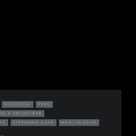
NELOUČENÍ
PERU
OS A ENCONTRAR
YE
STEPHANIE CAYO
MAXI IGLESIAS