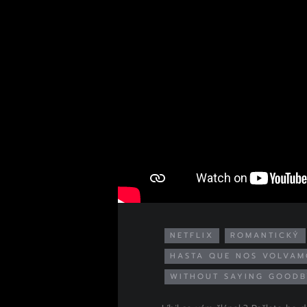
NETFLIX
ROMANTICKÝ
HASTA QUE NOS VOLVAM
WITHOUT SAYING GOODB