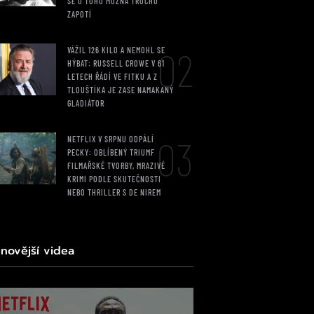
SE U TOHO MOŽNÁ TROCHU
ZAPOTÍ
02
VÁŽIL 126 KILO A NEMOHL SE
HÝBAT: RUSSELL CROWE V 61
LETECH ŘÁDÍ VE FITKU A Z
TLOUŠTÍKA JE ZASE NAMAKANÝ
GLADIÁTOR
03
NETFLIX V SRPNU ODPÁLÍ
PECKY: OBLÍBENÝ TRIUMF
FILMAŘSKÉ TVORBY, MRAZIVÉ
KRIMI PODLE SKUTEČNOSTI
NEBO THRILLER S DE NIREM
jnovější videa