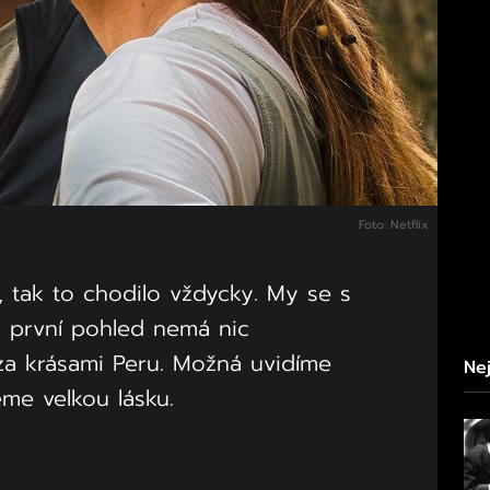
Foto: Netflix
í, tak to chodilo vždycky. My se s
na první pohled nemá nic
a krásami Peru. Možná uvidíme
Nej
me velkou lásku.