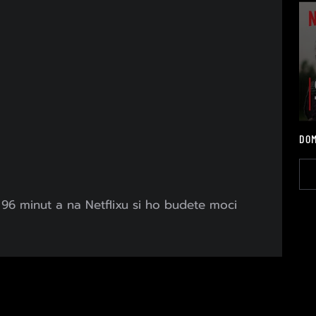
DOM
96 minut a na Netflixu si ho budete moci