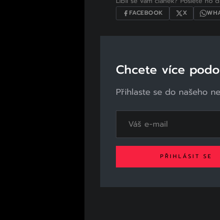
Líbil se vám článek? Pošlete ho dá
FACEBOOK
X
WHA
Chcete více pod
Přihlaste se do našeho n
PŘIHLÁSIT SE