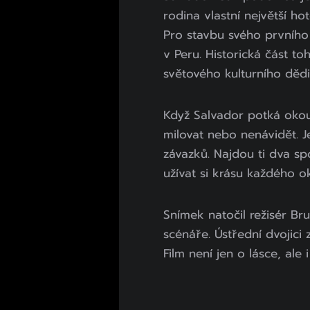
rodina vlastní největší h
Pro stavbu svého prvního
v Peru. Historická část t
světového kulturního děd
Když Salvador potká okouz
milovat nebo nenávidět. Je
závazků. Najdou ti dva sp
užívat si krásu každého 
Snímek natočil režisér Br
scénáře. Ústřední dvojici 
Film není jen o lásce, ale 