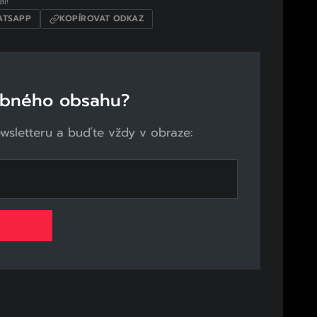
l!
TSAPP
KOPÍROVAT ODKAZ
obného obsahu?
ewsletteru a buďte vždy v obraze: