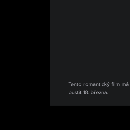
Tento romantický film má 
pustit 18. března.