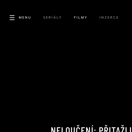
MENU
SERIÁLY
FILMY
INZERCE
NELOUČENÍ: PŘITAŽL