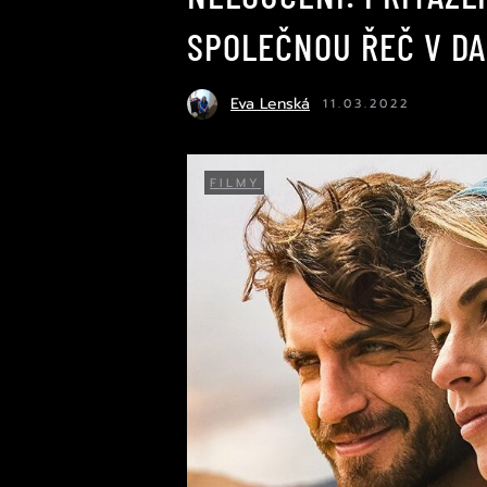
SPOLEČNOU ŘEČ V D
Eva Lenská
11.03.2022
FILMY