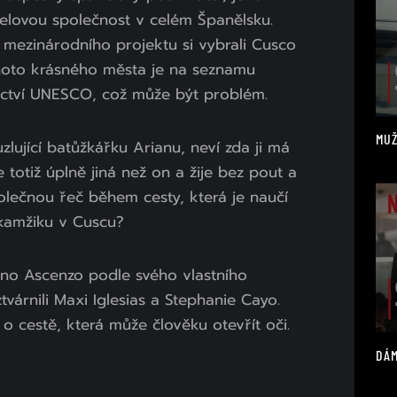
otelovou společnost v celém Španělsku.
 mezinárodního projektu si vybrali Cusco
ohoto krásného města je na seznamu
ictví UNESCO, což může být problém.
MUŽ
lující batůžkářku Arianu, neví zda ji má
 totiž úplně jiná než on a žije bez pout a
olečnou řeč během cesty, která je naučí
okamžiku v Cuscu?
uno Ascenzo podle svého vlastního
ztvárnili Maxi Iglesias a Stephanie Cayo.
i o cestě, která může člověku otevřít oči.
DÁM