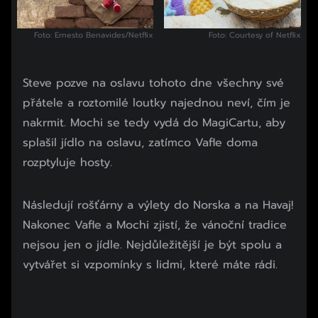
Foto: Ernesto Benavides/Netflix
Foto: Courtesy of Netflix
Steve pozve na oslavu tohoto dne všechny své
přátele a roztomilé loutky najednou neví, čím je
nakrmit. Mochi se tedy vydá do MagiCartu, aby
splašil jídlo na oslavu, zatímco Vafle doma
rozptyluje hosty.
Začátek reklamy
Následují rošťárny a výlety do Norska a na Havaj!
Konec reklamy
Nakonec Vafle a Mochi zjistí, že vánoční tradice
nejsou jen o jídle. Nejdůležitější je být spolu a
vytvářet si vzpomínky s lidmi, které máte rádi.