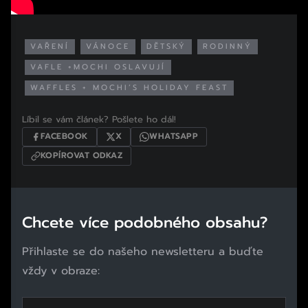
VAŘENÍ
VÁNOCE
DĚTSKÝ
RODINNÝ
VAFLE +MOCHI OSLAVUJÍ
WAFFLES + MOCHI’S HOLIDAY FEAST
Líbil se vám článek? Pošlete ho dál!
FACEBOOK
X
WHATSAPP
KOPÍROVAT ODKAZ
Chcete více podobného obsahu?
Přihlaste se do našeho newsletteru a buďte
vždy v obraze: