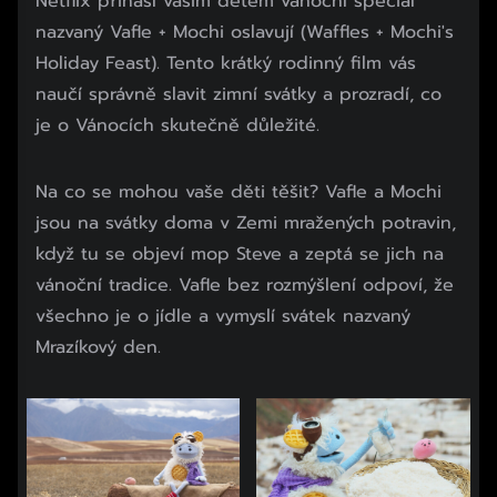
Netflix přináší vašim dětem vánoční speciál
nazvaný Vafle + Mochi oslavují (Waffles + Mochi's
Holiday Feast). Tento krátký rodinný film vás
naučí správně slavit zimní svátky a prozradí, co
je o Vánocích skutečně důležité.
Na co se mohou vaše děti těšit? Vafle a Mochi
jsou na svátky doma v Zemi mražených potravin,
když tu se objeví mop Steve a zeptá se jich na
vánoční tradice. Vafle bez rozmýšlení odpoví, že
všechno je o jídle a vymyslí svátek nazvaný
Mrazíkový den.