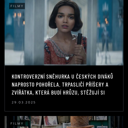
FILMY
KONTROVERZNÍ SNĚHURKA U ČESKÝCH DIVÁKŮ
NAPROSTO POHOŘELA. TRPASLIČÍ PŘÍŠERY A
ZVÍŘÁTKA, KTERÁ BUDÍ HRŮZU, STĚŽUJÍ SI
29.03.2025
FILMY