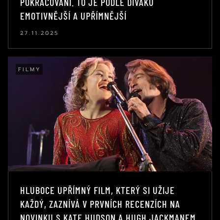
POKRAČOVÁNÍ. TO JE PODLE DIVÁKŮ
EMOTIVNĚJŠÍ A UPŘÍMNĚJŠÍ
27.11.2025
FILMY
HLUBOCE UPŘÍMNÝ FILM, KTERÝ SI UŽIJE
KAŽDÝ, ZAZNÍVÁ V PRVNÍCH RECENZÍCH NA
NOVINKU S KATE HUDSON A HUGH JACKMANEM,