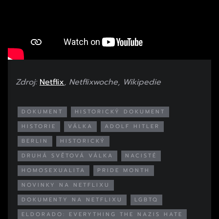
Zdroj:
Netflix
, Netflixwoche, Wikipedie
DOKUMENT
HISTORICKÝ DOKUMENT
HISTORIE
VÁLKA
ADOLF HITLER
BERLIN
HISTORICKÝ
DRUHÁ SVĚTOVÁ VÁLKA
NACISTÉ
HOMOSEXUALITA
PRIDE MONTH
NOVINKY NA NETFLIXU
DOKUMENTY NA NETFLIXU
LGBTQ
ELDORADO: EVERYTHING THE NAZIS HATE