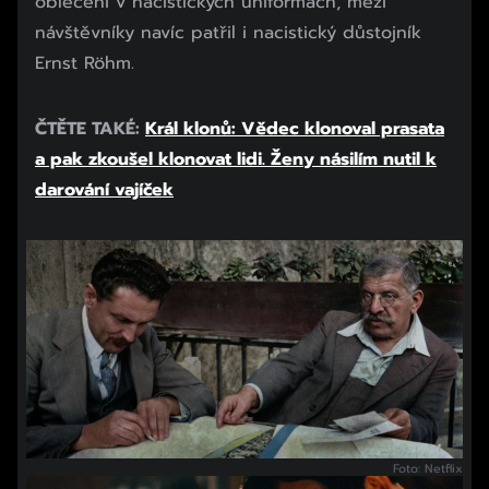
oblečeni v nacistických uniformách, mezi
návštěvníky navíc patřil i nacistický důstojník
Ernst Röhm.
ČTĚTE TAKÉ:
Král klonů: Vědec klonoval prasata
a pak zkoušel klonovat lidi. Ženy násilím nutil k
darování vajíček
Začátek reklamy
Konec reklamy
Foto: Netflix