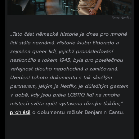
Foto: Netflix
„Tato část německé historie je dnes pro mnohé
lidi stále neznámá. Historie klubu Eldorado a
zejména queer lidí, jejichž pronásledování
neskončilo s rokem 1945, byla pro poválečnou
veřejnost dlouho nepohodlná a zamlčovaná.
Uvedení tohoto dokumentu s tak skvělým
partnerem, jakým je Netflix, je důležitým gestem
v době, kdy jsou práva LGBTIQ lidí na mnoha
místech světa opět vystavena různým tlakům,“
prohlásil
o dokumentu režisér Benjamin Cantu.