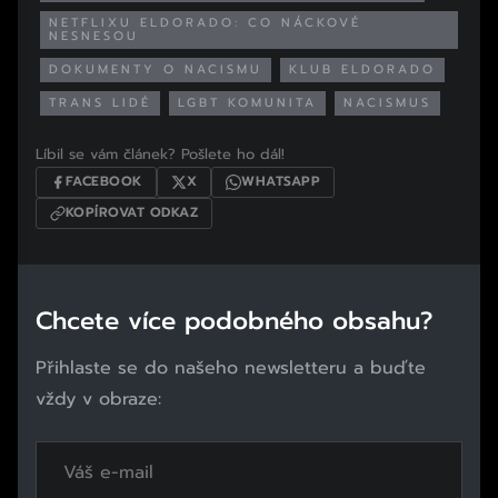
NETFLIXU ELDORADO: CO NÁCKOVÉ
NESNESOU
DOKUMENTY O NACISMU
KLUB ELDORADO
TRANS LIDÉ
LGBT KOMUNITA
NACISMUS
Líbil se vám článek? Pošlete ho dál!
FACEBOOK
X
WHATSAPP
KOPÍROVAT ODKAZ
Chcete více podobného obsahu?
Přihlaste se do našeho newsletteru a buďte
vždy v obraze: