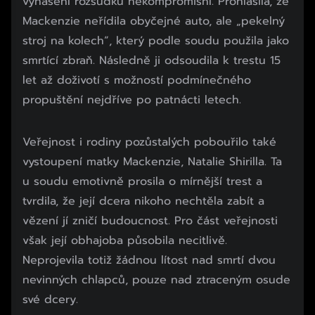
vynášení rozsudku nekompromisní. Prohlásila, že
Mackenzie neřídila obyčejné auto, ale „pekelný
stroj na kolech“, který podle soudu použila jako
smrtící zbraň. Následně ji odsoudila k trestu 15
let až doživotí s možností podmínečného
propuštění nejdříve po patnácti letech.
Veřejnost i rodiny pozůstalých pobouřilo také
vystoupení matky Mackenzie, Natalie Shirilla. Ta
u soudu emotivně prosila o mírnější trest a
tvrdila, že její dcera nikoho nechtěla zabít a
vězení jí zničí budoucnost. Pro část veřejnosti
však její obhajoba působila necitlivě.
Neprojevila totiž žádnou lítost nad smrtí dvou
nevinných chlapců, pouze nad ztraceným osude
své dcery.