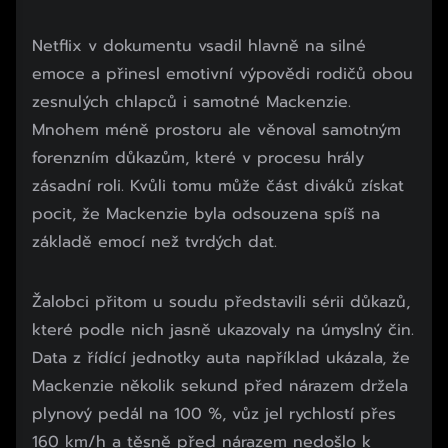
Netflix v dokumentu vsadil hlavně na silné
emoce a přinesl emotivní výpovědi rodičů obou
zesnulých chlapců i samotné Mackenzie.
Mnohem méně prostoru ale věnoval samotným
forenzním důkazům, které v procesu hrály
zásadní roli. Kvůli tomu může část diváků získat
pocit, že Mackenzie byla odsouzena spíš na
základě emocí než tvrdých dat.
Žalobci přitom u soudu představili sérii důkazů,
které podle nich jasně ukazovaly na úmyslný čin.
Data z řídící jednotky auta například ukázala, že
Mackenzie několik sekund před nárazem držela
plynový pedál na 100 %, vůz jel rychlostí přes
160 km/h a těsně před nárazem nedošlo k