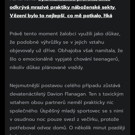
odkrývá mrazivé praktiky náboženské sekty.
Vězení bylo to nejlepší, co mě potkalo, říká
Právě tento moment žalobci využili jako důkaz,
že podobné výhrůžky se v jejich vztahu
objevovaly už dříve. Obhajoba však namítala, že
šlo o emocionálně vypjaté chování teenagerů,
nikoliv důkaz plánované vraždy.
Nejsmutnější postavou celého případu zůstává
devatenáctiletý Davion Flanagan. Ten s toxickým
vztahem obou partnerů neměl prakticky nic
společného. Úspěšný mladý sportovec se s nimi
v osudnou noc pouze svezl z večírku, protože
potřeboval odvoz domů. O několik minut později