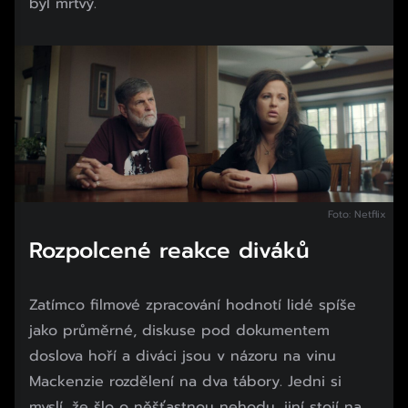
byl mrtvý.
Foto: Netflix
Rozpolcené reakce diváků
Zatímco filmové zpracování hodnotí lidé spíše
jako průměrné, diskuse pod dokumentem
doslova hoří a diváci jsou v názoru na vinu
Mackenzie rozdělení na dva tábory. Jedni si
myslí, že šlo o něšťastnou nehodu, jiní stojí na