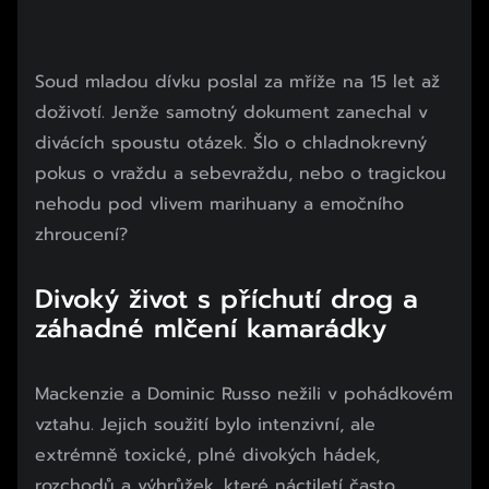
Soud mladou dívku poslal za mříže na 15 let až
doživotí. Jenže samotný dokument zanechal v
divácích spoustu otázek. Šlo o chladnokrevný
pokus o vraždu a sebevraždu, nebo o tragickou
nehodu pod vlivem marihuany a emočního
zhroucení?
Divoký život s příchutí drog a
záhadné mlčení kamarádky
Mackenzie a Dominic Russo nežili v pohádkovém
vztahu. Jejich soužití bylo intenzivní, ale
extrémně toxické, plné divokých hádek,
rozchodů a výhrůžek, které náctiletí často