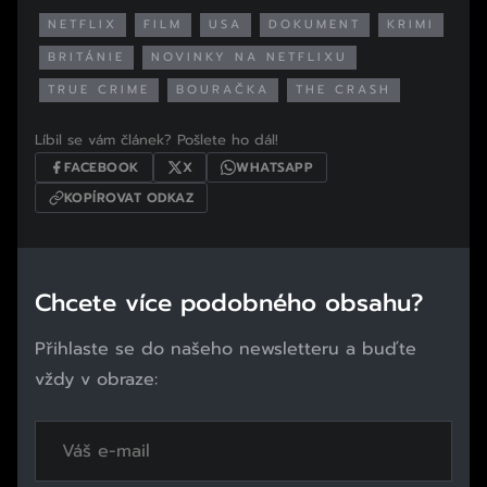
NETFLIX
FILM
USA
DOKUMENT
KRIMI
BRITÁNIE
NOVINKY NA NETFLIXU
TRUE CRIME
BOURAČKA
THE CRASH
Líbil se vám článek? Pošlete ho dál!
FACEBOOK
X
WHATSAPP
KOPÍROVAT ODKAZ
Chcete více podobného obsahu?
Přihlaste se do našeho newsletteru a buďte
vždy v obraze: