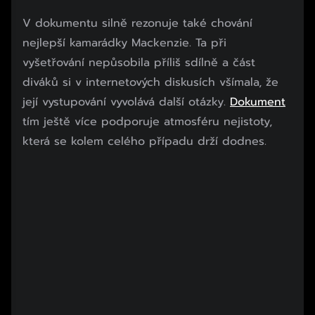
Začátek reklamy
V dokumentu silně rezonuje také chování
Konec reklamy
nejlepší kamarádky Mackenzie. Ta při
vyšetřování nepůsobila příliš sdílně a část
diváků si v internetových diskusích všímala, že
její vystupování vyvolává další otázky.
Dokument
tím ještě více podporuje atmosféru nejistoty,
která se kolem celého případu drží dodnes.