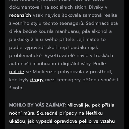
dokumentovali na sociálních sítích. Diváky v
recenzích
však nejvíce šokovala samotná realita
životního stylu těchto teenagerů. Sedmnáctiletá
dívka běžně kouřila marihuanu, pila alkohol a
prakticky žila u svého přítele. Její matce to
podle výpovědí okolí nepřipadalo nijak
problematické. Vyšetřovatelé navíc v troskách
auta našli marihuanu i digitální váhy. Podle
policie
se Mackenzie pohybovala v prostředí,
kde byly
drogy
mezi teenagery běžnou součástí
života.
MOHLO BY VÁS ZAJÍMAT:
Milovali je, pak přišla
noční můra. Skutečné případy na Netflixu
ukážou, jak vypadá opravdové peklo ve vztahu