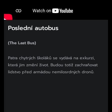
Poslední autobus
(The Last Bus)
Začátek reklamy
Patra chytrých školáků se vydává na exkurzi,
Konec reklamy
která jim změní život. Budou totiž zachraňovat
lidstvo před armádou nemilosrdných dronů.