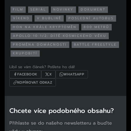
FILM
SERIÁL
NOVINKY
DOKUMENT
VÍKEND
V BUBLINĚ
POSLEDNÍ AUTOBUS
HON NA KRÁLE KRYPTOMĚN
800 METRŮ
APOLLO 10 1/2: DÍTĚ KOSMICKÉHO VĚKU
PROMĚNA DOMÁCNOSTI
BATTLE FREESTYLE
KRUPOBITÍ
Líbil se vám článek? Pošlete ho dál!
FACEBOOK
X
WHATSAPP
KOPÍROVAT ODKAZ
Chcete více podobného obsahu?
Přihlaste se do našeho newsletteru a buďte