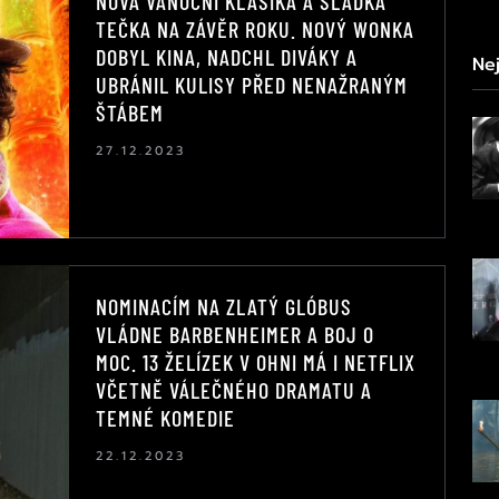
NOVÁ VÁNOČNÍ KLASIKA A SLADKÁ
TEČKA NA ZÁVĚR ROKU. NOVÝ WONKA
DOBYL KINA, NADCHL DIVÁKY A
Nej
UBRÁNIL KULISY PŘED NENAŽRANÝM
ŠTÁBEM
27.12.2023
NOMINACÍM NA ZLATÝ GLÓBUS
VLÁDNE BARBENHEIMER A BOJ O
MOC. 13 ŽELÍZEK V OHNI MÁ I NETFLIX
VČETNĚ VÁLEČNÉHO DRAMATU A
TEMNÉ KOMEDIE
22.12.2023