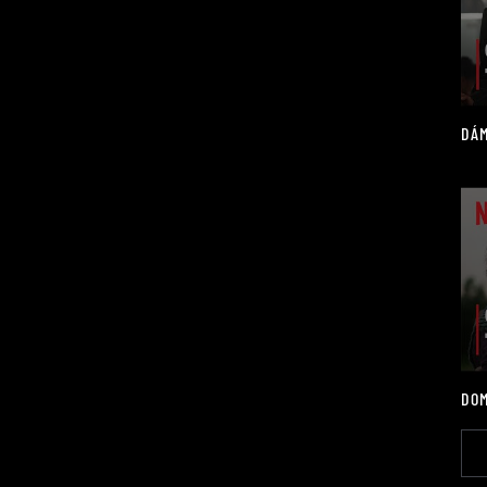
DÁM
DOM