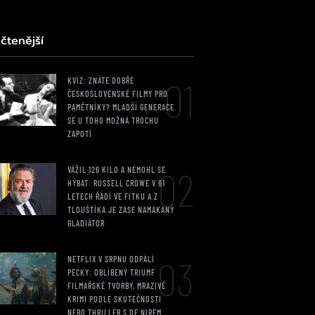
čtenější
01
KVÍZ: ZNÁTE DOBŘE
ČESKOSLOVENSKÉ FILMY PRO
PAMĚTNÍKY? MLADŠÍ GENERACE
SE U TOHO MOŽNÁ TROCHU
ZAPOTÍ
02
VÁŽIL 126 KILO A NEMOHL SE
HÝBAT: RUSSELL CROWE V 61
LETECH ŘÁDÍ VE FITKU A Z
TLOUŠTÍKA JE ZASE NAMAKANÝ
GLADIÁTOR
03
NETFLIX V SRPNU ODPÁLÍ
PECKY: OBLÍBENÝ TRIUMF
FILMAŘSKÉ TVORBY, MRAZIVÉ
KRIMI PODLE SKUTEČNOSTI
NEBO THRILLER S DE NIREM